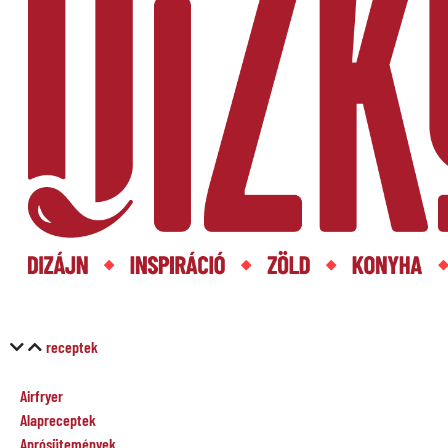
receptek
Airfryer
Alapreceptek
Aprósütemények