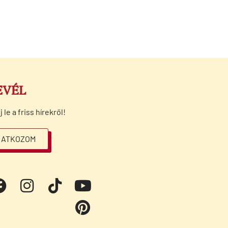
EVÉL
le a friss hírekről!
RATKOZOM