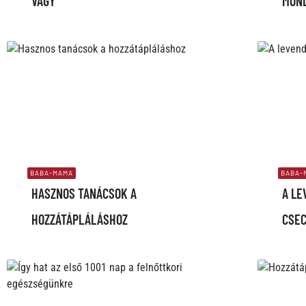
VAGY
MOND
BABA-MAMA
BABA-
HASZNOS TANÁCSOK A
A LE
HOZZÁTÁPLÁLÁSHOZ
CSE