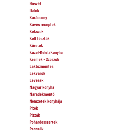
Húsvét
Italok
Karácsony
Kávés receptek
Kekszek
Kelt tészták
Köretek
Közel-Keleti Konyha
Krémek - Szószok
Laktózmentes
Lekvárok
Levesek
Magyar konyha
Maradékmentő
Nemzetek konyhája
Piték
Pizzák
Pohárdesszertek
Reggelik