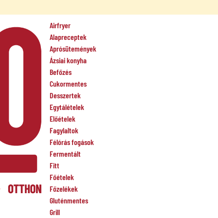
Airfryer
Alapreceptek
Aprósütemények
Ázsiai konyha
Befőzés
Cukormentes
Desszertek
Egytálételek
Előételek
Fagylaltok
Félórás fogások
Fermentált
Fitt
Főételek
Főzelékek
Gluténmentes
Grill