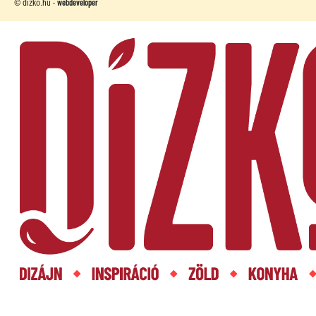
webdeveloper
© dizko.hu -