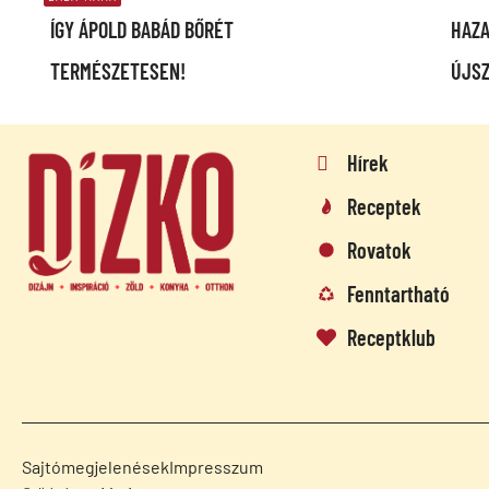
ÍGY ÁPOLD BABÁD BŐRÉT
HAZA
TERMÉSZETESEN!
ÚJS
Hírek
Receptek
Rovatok
Fenntartható
Receptklub
Sajtómegjelenések
Impresszum