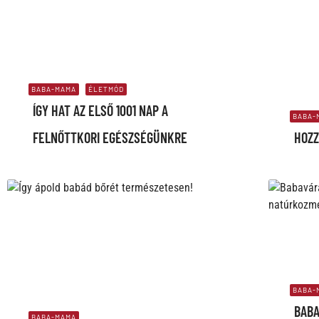
BABA-MAMA
ÉLETMÓD
ÍGY HAT AZ ELSŐ 1001 NAP A
BABA-
FELNŐTTKORI EGÉSZSÉGÜNKRE
HOZZ
BABA-
BABA
BABA-MAMA