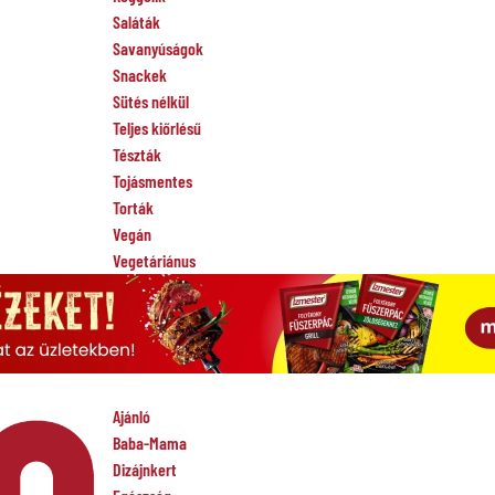
Saláták
Savanyúságok
Snackek
Sütés nélkül
Teljes kiőrlésű
Tészták
Tojásmentes
Torták
Vegán
Vegetáriánus
Ajánló
Baba-Mama
Dizájnkert