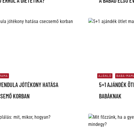
 ERRŐL A DIETETIKA?
A BABÁD ELSŐ É
MAMA
AJÁNLÓ
BABA-MAM
VENDULA JÓTÉKONY HATÁSA
5+1 AJÁNDÉK Ö
CSEMŐ KORBAN
BABÁKNAK