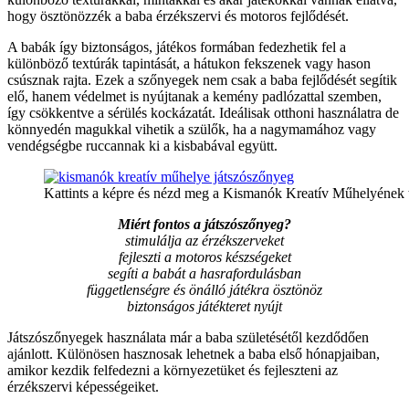
hogy ösztönözzék a baba érzékszervi és motoros fejlődését.
A babák így biztonságos, játékos formában fedezhetik fel a
különböző textúrák tapintását, a hátukon fekszenek vagy hason
csúsznak rajta. Ezek a szőnyegek nem csak a baba fejlődését segítik
elő, hanem védelmet is nyújtanak a kemény padlózattal szemben,
így csökkentve a sérülés kockázatát. Ideálisak otthoni használatra de
könnyedén magukkal vihetik a szülők, ha a nagymamához vagy
vendégségbe ruccannak ki a kisbabával együtt.
Kattints a képre és nézd meg a Kismanók Kreatív Műhelyének 
Miért fontos a játszószőnyeg?
stimulálja az érzékszerveket
fejleszti a motoros készségeket
segíti a babát a hasrafordulásban
függetlenségre és önálló játékra ösztönöz
biztonságos játékteret nyújt
Játszószőnyegek használata már a baba születésétől kezdődően
ajánlott. Különösen hasznosak lehetnek a baba első hónapjaiban,
amikor kezdik felfedezni a környezetüket és fejleszteni az
érzékszervi képességeiket.