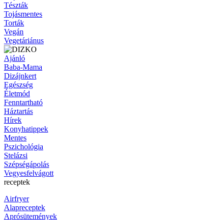
Tészták
Tojásmentes
Torták
Vegán
Vegetáriánus
Ajánló
Baba-Mama
Dizájnkert
Egészség
Életmód
Fenntartható
Háztartás
Hírek
Konyhatippek
Mentes
Pszichológia
Stelázsi
Szépségápolás
Vegyesfelvágott
receptek
Airfryer
Alapreceptek
Aprósütemények