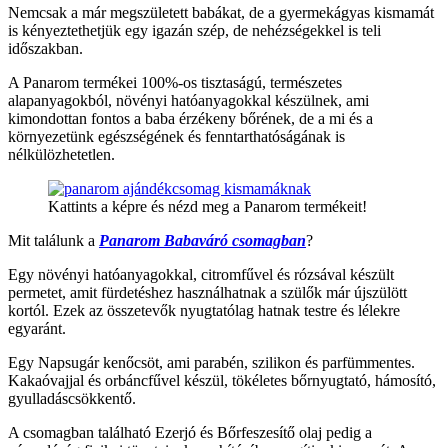
Nemcsak a már megszületett babákat, de a gyermekágyas kismamát
is kényeztethetjük egy igazán szép, de nehézségekkel is teli
időszakban.
A Panarom termékei 100%-os tisztaságú, természetes
alapanyagokból, növényi hatóanyagokkal készülnek, ami
kimondottan fontos a baba érzékeny bőrének, de a mi és a
környezetünk egészségének és fenntarthatóságának is
nélkülözhetetlen.
Kattints a képre és nézd meg a Panarom termékeit!
Mit találunk a
Panarom Babaváró csomagban
?
Egy növényi hatóanyagokkal, citromfűvel és rózsával készült
permetet, amit fürdetéshez használhatnak a szülők már újszülött
kortól. Ezek az összetevők nyugtatólag hatnak testre és lélekre
egyaránt.
Egy Napsugár kenőcsöt, ami parabén, szilikon és parfümmentes.
Kakaóvajjal és orbáncfűvel készül, tökéletes bőrnyugtató, hámosító,
gyulladáscsökkentő.
A csomagban található Ezerjó és Bőrfeszesítő olaj pedig a