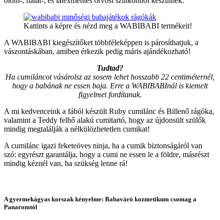
ólom-, ftalát-, és latexmentes orvosi szilikonból készülnek.
Kattints a képre és nézd meg a WABIBABI termékeit!
A WABIBABI kiegészítőket többféleképpen is párosíthatjuk, a
vászontáskában, amiben érkezik pedig máris ajándékozható!
Tudtad?
Ha cumiláncot vásárolsz az sosem lehet hosszabb 22 centiméternél,
hogy a babának ne essen baja. Erre a WABIBABInál is kiemelt
figyelmet fordítanak.
A mi kedvenceink a fából készült Ruby cumilánc és Billenő rágóka,
valamint a Teddy felhő alakú cumitartó, hogy az újdonsült szülők
mindig megtalálják a nélkülözhetetlen cumikat!
A cumilánc igazi feketeöves ninja, ha a cumik biztonságáról van
szó: egyrészt garantálja, hogy a cumi ne essen le a földre, másrészt
mindig kéznél van, ha szükség lenne rá!
A gyermekágyas korszak kényelme: Babaváró kozmetikum csomag a
Panaromtól