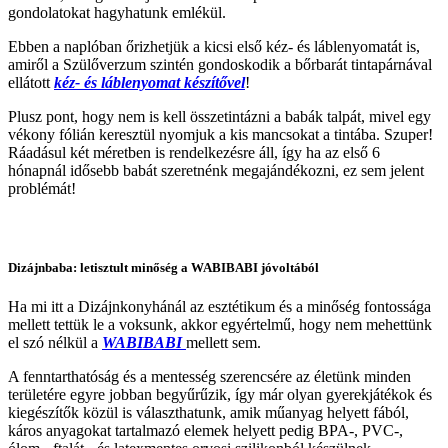
gondolatokat hagyhatunk emlékül.
Ebben a naplóban őrizhetjük a kicsi első kéz- és láblenyomatát is,
amiről a Szülőverzum szintén gondoskodik a bőrbarát tintapárnával
ellátott
kéz- és láblenyomat készítővel
!
Plusz pont, hogy nem is kell összetintázni a babák talpát, mivel egy
vékony fólián keresztül nyomjuk a kis mancsokat a tintába. Szuper!
Ráadásul két méretben is rendelkezésre áll, így ha az első 6
hónapnál idősebb babát szeretnénk megajándékozni, ez sem jelent
problémát!
Dizájnbaba: letisztult minőség a WABIBABI jóvoltából
Ha mi itt a Dizájnkonyhánál az esztétikum és a minőség fontossága
mellett tettük le a voksunk, akkor egyértelmű, hogy nem mehettünk
el szó nélkül a
WABIBABI
mellett sem.
A fenntarthatóság és a mentesség szerencsére az életünk minden
területére egyre jobban begyűrűzik, így már olyan gyerekjátékok és
kiegészítők közül is választhatunk, amik műanyag helyett fából,
káros anyagokat tartalmazó elemek helyett pedig BPA-, PVC-,