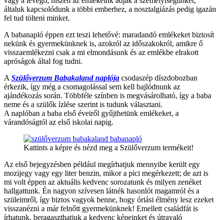
vagy a levegő, hiszen az emlékeink adják a személyiségünket,
általuk kapcsolódunk a többi emberhez, a nosztalgiázás pedig igazán
fel tud tölteni minket.
A babanapló éppen ezt teszi lehetővé: maradandó emlékeket biztosít
nekünk és gyermekünknek is, azokról az időszakokról, amikre ő
visszaemlékezni csak a mi elmondásunk és az emlékbe elrakott
apróságok által fog tudni.
A
Szülőverzum Babakaland naplója
csodaszép díszdobozban
érkezik, így még a csomagolással sem kell bajlódnunk az
ajándékozás során. Többféle színben is megvásárolható, így a baba
neme és a szülők ízlése szerint is tudunk választani.
A naplóban a baba első éveiről gyűjthetünk emlékeket, a
várandóságtól az első iskolai napig.
Kattints a képre és nézd meg a Szülőverzum termékeit!
Az első bejegyzésben például megírhatjuk mennyibe került egy
mozijegy vagy egy liter benzin, mikor a pici megérkezett; de azt is
mi volt éppen az aktuális kedvenc sorozatunk és milyen zenéket
hallgattunk. Én nagyon szívesen látnék hasonlót magamról és a
szüleimről, így biztos vagyok benne, hogy óriási élmény lesz ezeket
visszanézni a már felnőtt gyermekünknek! Emellett családfát is
írhatunk, beragaszthatjuk a kedvenc képeinket és útravaló