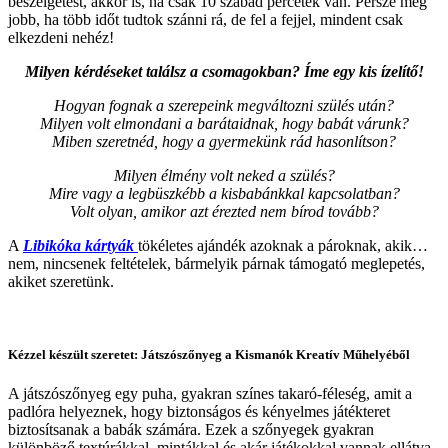
beszélgetést, akkor is, ha csak 10 szabad percetek van. Persze még
jobb, ha több időt tudtok szánni rá, de fel a fejjel, mindent csak
elkezdeni nehéz!
Milyen kérdéseket találsz a csomagokban? Íme egy kis ízelítő!
Hogyan fognak a szerepeink megváltozni szülés után?
Milyen volt elmondani a barátaidnak, hogy babát várunk?
Miben szeretnéd, hogy a gyermekünk rád hasonlítson?
Milyen élmény volt neked a szülés?
Mire vagy a legbüszkébb a kisbabánkkal kapcsolatban?
Volt olyan, amikor azt érezted nem bírod tovább?
A
Libikóka kártyák
tökéletes ajándék azoknak a pároknak, akik…
nem, nincsenek feltételek, bármelyik párnak támogató meglepetés,
akiket szeretünk.
Kézzel készült szeretet: Játszószőnyeg a Kismanók Kreatív Műhelyéből
A játszószőnyeg egy puha, gyakran színes takaró-féleség, amit a
padlóra helyeznek, hogy biztonságos és kényelmes játékteret
biztosítsanak a babák számára. Ezek a szőnyegek gyakran
különböző textúrákkal, mintákkal és akár játékokkal vannak ellátva,