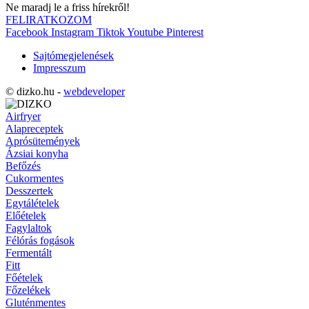
Ne maradj le a friss hírekről!
FELIRATKOZOM
Facebook
Instagram
Tiktok
Youtube
Pinterest
Sajtómegjelenések
Impresszum
© dizko.hu -
webdeveloper
Airfryer
Alapreceptek
Aprósütemények
Ázsiai konyha
Befőzés
Cukormentes
Desszertek
Egytálételek
Előételek
Fagylaltok
Félórás fogások
Fermentált
Fitt
Főételek
Főzelékek
Gluténmentes