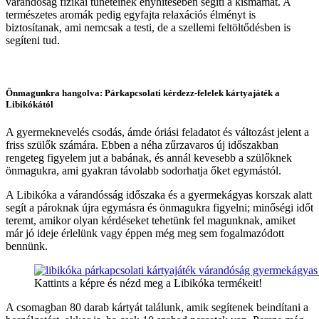
várandóság fizikai tüneteinek enyhítésében segíti a kismamát. A
természetes aromák pedig egyfajta relaxációs élményt is
biztosítanak, ami nemcsak a testi, de a szellemi feltöltődésben is
segíteni tud.
Önmagunkra hangolva: Párkapcsolati kérdezz-felelek kártyajáték a
Libikókától
A gyermeknevelés csodás, ámde óriási feladatot és változást jelent a
friss szülők számára. Ebben a néha zűrzavaros új időszakban
rengeteg figyelem jut a babának, és annál kevesebb a szülőknek
önmagukra, ami gyakran távolabb sodorhatja őket egymástól.
A Libikóka a várandósság időszaka és a gyermekágyas korszak alatt
segít a pároknak újra egymásra és önmagukra figyelni; minőségi időt
teremt, amikor olyan kérdéseket tehetünk fel magunknak, amiket
már jó ideje érlelünk vagy éppen még meg sem fogalmazódott
bennünk.
Kattints a képre és nézd meg a Libikóka termékeit!
A csomagban 80 darab kártyát találunk, amik segítenek beindítani a