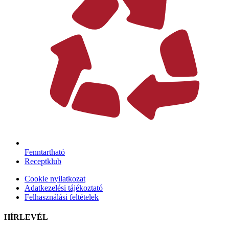
Fenntartható
Receptklub
Cookie nyilatkozat
Adatkezelési tájékoztató
Felhasználási feltételek
HÍRLEVÉL