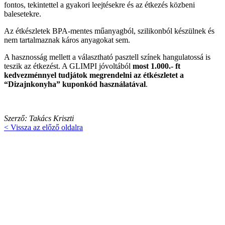
fontos, tekintettel a gyakori leejtésekre és az étkezés közbeni
balesetekre.
Az étkészletek BPA-mentes műanyagból, szilikonból készülnek és
nem tartalmaznak káros anyagokat sem.
A hasznosság mellett a választható pasztell színek hangulatossá is
teszik az étkezést. A GLIMPI jóvoltából
most 1.000.- ft
kedvezménnyel tudjátok megrendelni az étkészletet a
“Dizajnkonyha” kuponkód használatával
.
Szerző: Takács Kriszti
< Vissza az előző oldalra