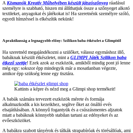
A
Kismanók Kreatív Műhelyében készült játszószőnyeg
ráadásul
személyre is szabható, hiszen mi állíthatjuk össze a szőnyeget alkotó
textileket, anyagokat és játékokat is! Ha szeretnénk személyre szóló,
egyedi hímzéssel is elkészítik nekünk!
A praktikusság a legnagyobb előny: Szilikon baba étkészlet a Glimpitől
Ha szeretnéd megajándékozni a szülőket, válassz egymáshoz illő,
babáknak készült étkészletet, mint a
GLIMPI Játék Szilikon baba
étkező szettje
! Ezek azok az eszközök, amikből mindig pont jó lenne
még egy: sokszor épp mindegyik már a mosatlanban végezte,
amikor épp szükség lenne egy tisztára.
Kattints a képre és nézd meg a Glimpi shop termékeit!
A babák számára tervezett eszközök mérete és formája
alkalmazkodik a kis kezeikhez, segítve őket az önálló evés
elsajátításában. A könnyű fogantyúk és a csúszásmentes aljzatok
miatt a babáknak könnyebb stabilan tartani az edényeket és az
evőeszközöket.
A babákra szabott tányérok és tálkák strapabíróak és törésállóak, ami