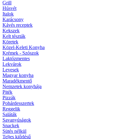
Grill
Húsvét
Italok
Karácsony
Kávés receptek
Kekszek
Kelt tészták
Köretek
Közel-Keleti Konyha
Krémek - Szószok
Laktózmentes
Lekvárok
Levesek
Magyar konyha
Maradékmentő
Nemzetek konyhája
Piték
Pizzák
Pohárdesszertek
Reggelik
Saláták
Savanyúságok
Snackek
Sütés nélkül
Teljes kiőrlésű