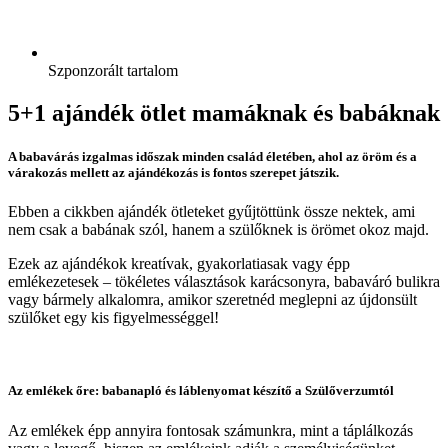
Szponzorált tartalom
5+1 ajándék ötlet mamáknak és babáknak
A babavárás izgalmas időszak minden család életében, ahol az öröm és a
várakozás mellett az ajándékozás is fontos szerepet játszik.
Ebben a cikkben ajándék ötleteket gyűjtöttünk össze nektek, ami
nem csak a babának szól, hanem a szülőknek is örömet okoz majd.
Ezek az ajándékok kreatívak, gyakorlatiasak vagy épp
emlékezetesek – tökéletes választások karácsonyra, babaváró bulikra
vagy bármely alkalomra, amikor szeretnéd meglepni az újdonsült
szülőket egy kis figyelmességgel!
Az emlékek őre: babanapló és láblenyomat készítő a Szülőverzumtól
Az emlékek épp annyira fontosak számunkra, mint a táplálkozás