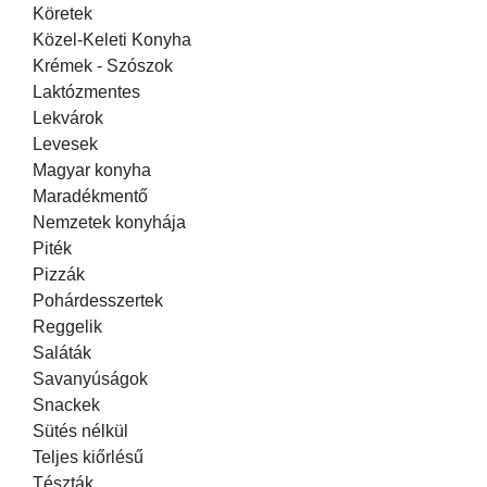
Köretek
Közel-Keleti Konyha
Krémek - Szószok
Laktózmentes
Lekvárok
Levesek
Magyar konyha
Maradékmentő
Nemzetek konyhája
Piték
Pizzák
Pohárdesszertek
Reggelik
Saláták
Savanyúságok
Snackek
Sütés nélkül
Teljes kiőrlésű
Tészták