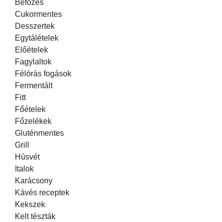
Befőzés
Cukormentes
Desszertek
Egytálételek
Előételek
Fagylaltok
Félórás fogások
Fermentált
Fitt
Főételek
Főzelékek
Gluténmentes
Grill
Húsvét
Italok
Karácsony
Kávés receptek
Kekszek
Kelt tészták