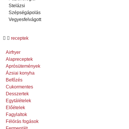
Stelázsi
Szépségápolás
Vegyesfelvágott
receptek
Airfryer
Alapreceptek
Aprósütemények
Ázsiai konyha
Befőzés
Cukormentes
Desszertek
Egytálételek
Előételek
Fagylaltok
Félórás fogások
Fermentált