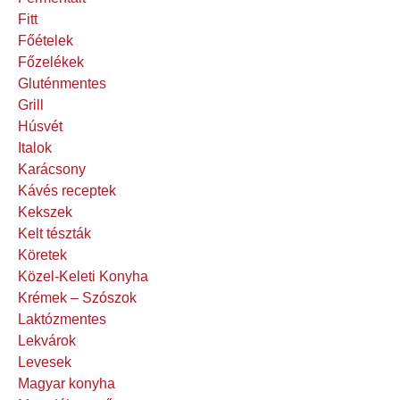
Fitt
Főételek
Főzelékek
Gluténmentes
Grill
Húsvét
Italok
Karácsony
Kávés receptek
Kekszek
Kelt tészták
Köretek
Közel-Keleti Konyha
Krémek – Szószok
Laktózmentes
Lekvárok
Levesek
Magyar konyha