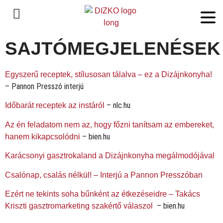
SAJTÓMEGJELENÉSEK
Egyszerű receptek, stílusosan tálalva – ez a Dizájnkonyha!
– Pannon Presszó interjú
– nlc.hu
Időbarát receptek az instáról
Az én feladatom nem az, hogy főzni tanítsam az embereket,
– bien.hu
hanem kikapcsolódni
Karácsonyi gasztrokaland a Dizájnkonyha megálmodójával
Csalónap, csalás nélkül! – Interjú a Pannon Presszóban
Ezért ne tekints soha bűnként az étkezéseidre – Takács
– bien.hu
Kriszti gasztromarketing szakértő válaszol