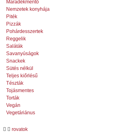
Maradékmentő
Nemzetek konyhája
Piték
Pizzák
Pohárdesszertek
Reggelik
Saláták
Savanyúságok
Snackek
Sütés nélkül
Teljes kiőrlésű
Tészták
Tojásmentes
Torták
Vegán
Vegetáriánus
rovatok