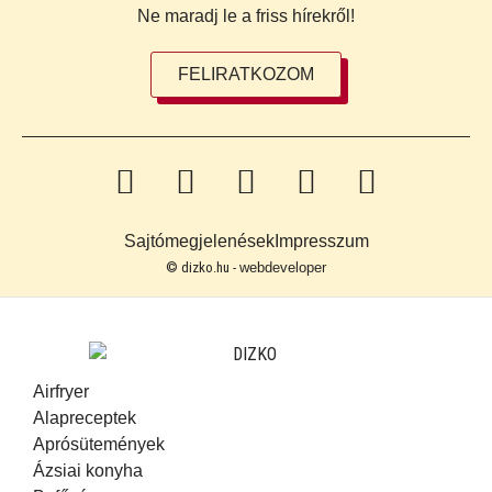
Ne maradj le a friss hírekről!
FELIRATKOZOM
Sajtómegjelenések
Impresszum
© dizko.hu -
webdeveloper
Airfryer
Alapreceptek
Aprósütemények
Ázsiai konyha