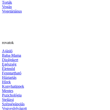
Torták
Vegán
Vegetáriánus
rovatok
Ajánló
Baba-Mama
Dizájnkert
Egészség
Életmód
Fenntartható
Háztartás
Hírek
Konyhatippek
Mentes
Pszichológia
Stelázsi
Szépségápolás
Vegyesfelvágott