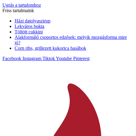
Ugrás a tartalomhoz
Friss tartalmaink
Házi datolyaszirup
Lekváros bukta
Töltött cukkini
Alakformáló csoportos edzések: melyik mozgásforma mire
jó?
Corn ribs, grillezett kukorica hasábok
Facebook
Instagram
Tiktok
Youtube
Pinterest