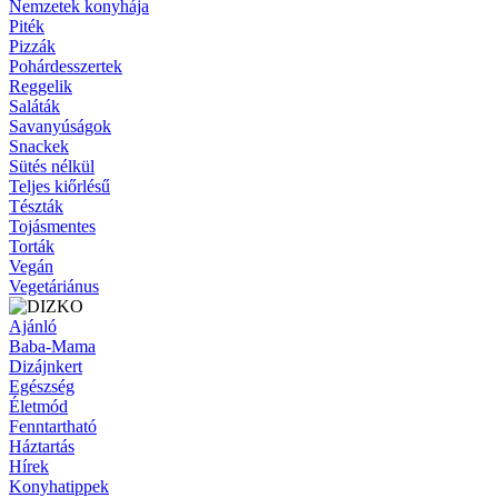
Nemzetek konyhája
Piték
Pizzák
Pohárdesszertek
Reggelik
Saláták
Savanyúságok
Snackek
Sütés nélkül
Teljes kiőrlésű
Tészták
Tojásmentes
Torták
Vegán
Vegetáriánus
Ajánló
Baba-Mama
Dizájnkert
Egészség
Életmód
Fenntartható
Háztartás
Hírek
Konyhatippek