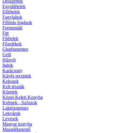
Desszertek
Egytálételek
Előételek
Fagylaltok
Félórás fogások
Fermentált
Fitt
Főételek
Főzelékek
Gluténmentes
Grill
Húsvét
Italok
Karácsony
Kávés receptek
Kekszek
Kelt tészták
Köretek
Közel-Keleti Konyha
Krémek - Szószok
Laktózmentes
Lekvárok
Levesek
Magyar konyha
Maradékmentő