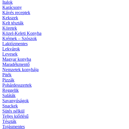
Italok
Karácsony
Kávés receptek
Kekszek
Kelt tészták
Köretek
Közel-Keleti Konyha
Krémek – Szószok
Laktózmentes
Lekvárok
Levesek
Magyar konyha
Maradékmentő
Nemzetek konyhája
Piték
Pizzák
Pohárdesszertek
Reggelik
Saláták
Savanyúságok
Snackek
Sütés nélkül
Teljes kiőrlésű
Tészták
Tojásmentes