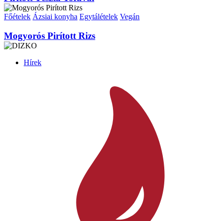
Főételek
Ázsiai konyha
Egytálételek
Vegán
Mogyorós Pirított Rizs
Hírek