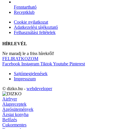
Fenntartható
Receptklub
Cookie nyilatkozat
Adatkezelési tájékoztató
Felhasználási feltételek
HÍRLEVÉL
Ne maradj le a friss hírekről!
FELIRATKOZOM
Facebook
Instagram
Tiktok
Youtube
Pinterest
Sajtómegjelenések
Impresszum
© dizko.hu -
webdeveloper
Airfryer
Alapreceptek
Aprósütemények
Ázsiai konyha
Befőzés
Cukormentes