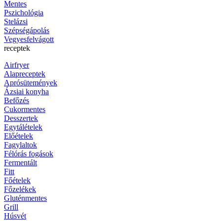
Mentes
Pszichológia
Stelázsi
Szépségápolás
Vegyesfelvágott
receptek
Airfryer
Alapreceptek
Aprósütemények
Ázsiai konyha
Befőzés
Cukormentes
Desszertek
Egytálételek
Előételek
Fagylaltok
Félórás fogások
Fermentált
Fitt
Főételek
Főzelékek
Gluténmentes
Grill
Húsvét