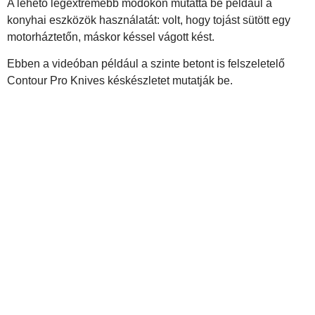
A lehető legextrémebb módokon mutatta be például a
konyhai eszközök használatát: volt, hogy tojást sütött egy
motorháztetőn, máskor késsel vágott kést.
Ebben a videóban például a szinte betont is felszeletelő
Contour Pro Knives késkészletet mutatják be.