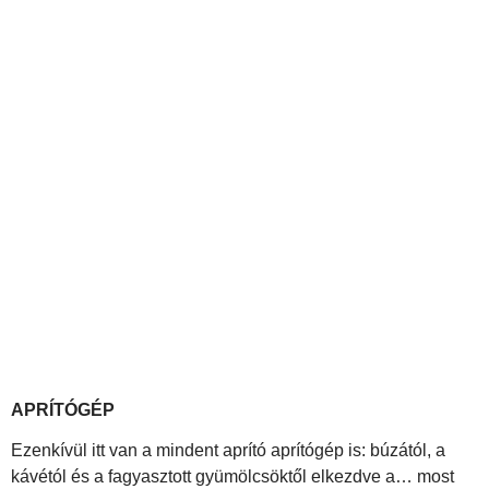
APRÍTÓGÉP
Ezenkívül itt van a mindent aprító aprítógép is: búzától, a
kávétól és a fagyasztott gyümölcsöktől elkezdve a… most