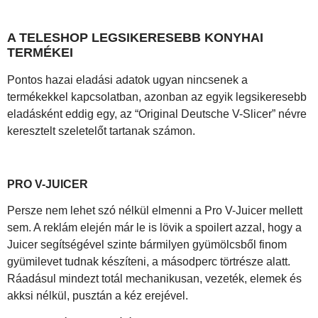
A TELESHOP LEGSIKERESEBB KONYHAI
TERMÉKEI
Pontos hazai eladási adatok ugyan nincsenek a
termékekkel kapcsolatban, azonban az egyik legsikeresebb
eladásként eddig egy, az “Original Deutsche V-Slicer” névre
keresztelt szeletelőt tartanak számon.
PRO V-JUICER
Persze nem lehet szó nélkül elmenni a Pro V-Juicer mellett
sem. A reklám elején már le is lövik a spoilert azzal, hogy a
Juicer segítségével szinte bármilyen gyümölcsből finom
gyümilevet tudnak készíteni, a másodperc törtrésze alatt.
Ráadásul mindezt totál mechanikusan, vezeték, elemek és
akksi nélkül, pusztán a kéz erejével.