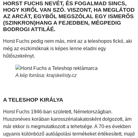
HORST FUCHS NEVÉT, ÉS FOGALMAD SINCS,
HOGY KIRŐL VAN SZÓ. VISZONT, HA MEGLÁTOD
AZ ARCÁT, EGYBŐL MEGSZÓLAL EGY ISMERŐS
(SZINKRON)HANG A FEJEDBEN, MÉGPEDIG
BODROGI ATTILÁÉ.
Horst Fuchs pedig nem más, mint az a teleshopos fickó, aki
még az eszkimóknak is képes lenne eladni egy
hűtőszekrényt.
A kép forrása: krajskelisty.cz
A TELESHOP KIRÁLYA
Horst Fuchs 1946-ban született, Németországban.
Huszonéves korában karosszérialakatosként dolgozott, ám
már ekkor is megmutatkozott a tehetsége. A 70-es években
ugyanis különböző autóápolási termékeket értékesített, majd