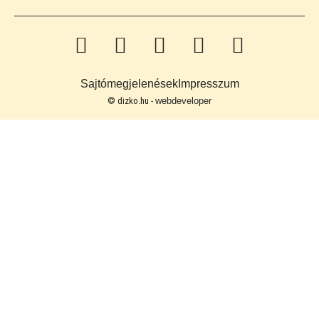
Sajtómegjelenések
Impresszum
© dizko.hu -
webdeveloper