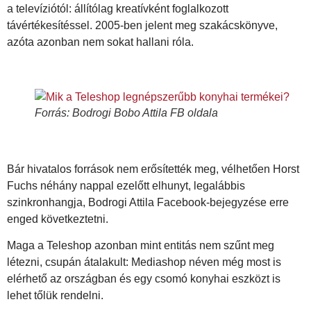
a televíziótól: állítólag kreatívként foglalkozott
távértékesítéssel. 2005-ben jelent meg szakácskönyve,
azóta azonban nem sokat hallani róla.
Forrás: Bodrogi Bobo Attila FB oldala
Bár hivatalos források nem erősítették meg, vélhetően Horst
Fuchs néhány nappal ezelőtt elhunyt, legalábbis
szinkronhangja, Bodrogi Attila Facebook-bejegyzése erre
enged következtetni.
Maga a Teleshop azonban mint entitás nem szűnt meg
létezni, csupán átalakult: Mediashop néven még most is
elérhető az országban és egy csomó konyhai eszközt is
lehet tőlük rendelni.