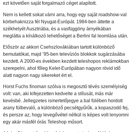
ezt követően saját forgalmazó céget alapított.
Nem is kellett sokat várni arra, hogy egy saját roadshow-val
körbehaknizza fél Nyugat-Európát. 1984-ben áttette a
székhelyét Ausztriába, és a vasfüggöny árnyékában
meglátta a kínálkozó lehetőséget a Berlini fal leomlása után.
Először az akkori Csehszlovákiában tartott különböző
bemutatókat, majd ’95-ben televíziós blokkok sugárzásába
kezdett. A 2000-es években kezdett teleshopos reklámokban
szerepelni, ahol főleg Kelet-Európában nagyon rövid idő
alatt nagyon nagy sikereket ért el.
Horst Fuchs finoman szólva is megosztó tévés személyiség
volt: van, aki kifejezetten kedvelte a stílusát, más már
kevésbé. Jellegzetes ismertetőjegye a bal fülében hordott
arany fülbevaló, a különböző pecsétgyűrűk, a kopaszodó fej,
és persze az, hogy levegővétel nélkül is képes volt lenyomni
egy akár másfél órás Teleshop műsort.