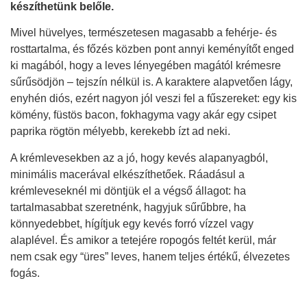
készíthetünk belőle.
Mivel hüvelyes, természetesen magasabb a fehérje- és
rosttartalma, és főzés közben pont annyi keményítőt enged
ki magából, hogy a leves lényegében magától krémesre
sűrűsödjön – tejszín nélkül is. A karaktere alapvetően lágy,
enyhén diós, ezért nagyon jól veszi fel a fűszereket: egy kis
kömény, füstös bacon, fokhagyma vagy akár egy csipet
paprika rögtön mélyebb, kerekebb ízt ad neki.
A krémlevesekben az a jó, hogy kevés alapanyagból,
minimális macerával elkészíthetőek. Ráadásul a
krémleveseknél mi döntjük el a végső állagot: ha
tartalmasabbat szeretnénk, hagyjuk sűrűbbre, ha
könnyedebbet, hígítjuk egy kevés forró vízzel vagy
alaplével. És amikor a tetejére ropogós feltét kerül, már
nem csak egy “üres” leves, hanem teljes értékű, élvezetes
fogás.