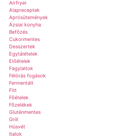
Airfryer
Alapreceptek
Aprósütemények
Ázsiai konyha
Befőzés
Cukormentes
Desszertek
Egytálételek
Előételek
Fagylaltok
Félórás fogások
Fermentált
Fitt
Főételek
Főzelékek
Gluténmentes
Grill
Húsvét
Italok