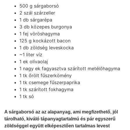
500 g sárgaborsó
2 szál szárzeller
1 db sárgarépa
3 db közepes burgonya
1 fej vöröshagyma
125 g kockázott bacon
1 db zöldség leveskocka
~1 liter víz
1 ek olívaolaj
1 nagy ek fagyasztva szárított metélőhagyma
1 tk őrölt fűszerkömény
1 tk csemege fűszerpaprika
1 tk szárított fokhagyma
1 tk só
A sárgaborsó az az alapanyag, ami megfizethető, jól
tárolható, kiváló tápanyagtartalmú és pár egyszerű
zöldséggel együtt elképesztően tartalmas levest