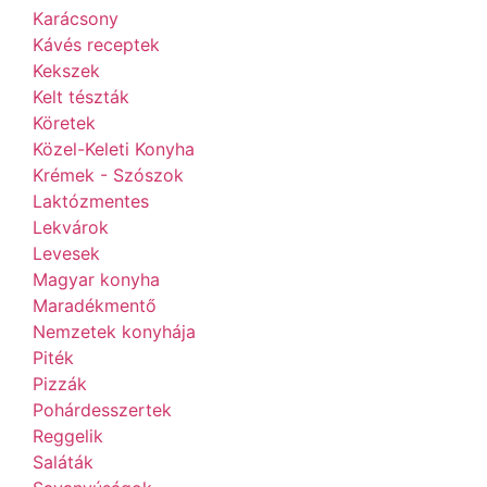
Karácsony
Kávés receptek
Kekszek
Kelt tészták
Köretek
Közel-Keleti Konyha
Krémek - Szószok
Laktózmentes
Lekvárok
Levesek
Magyar konyha
Maradékmentő
Nemzetek konyhája
Piték
Pizzák
Pohárdesszertek
Reggelik
Saláták