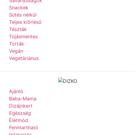
Savanyúságok
Snackek
Sütés nélkül
Teljes kiőrlésű
Tészták
Tojásmentes
Torták
Vegán
Vegetáriánus
Ajánló
Baba-Mama
Dizájnkert
Egészség
Életmód
Fenntartható
Háztartás