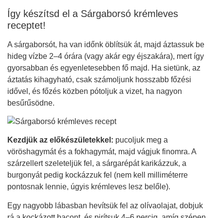
Így készítsd el a Sárgaborsó krémleves
receptet!
A sárgaborsót, ha van időnk öblítsük át, majd áztassuk be
hideg vízbe 2–4 órára (vagy akár egy éjszakára), mert így
gyorsabban és egyenletesebben fő majd. Ha sietünk, az
áztatás kihagyható, csak számoljunk hosszabb főzési
idővel, és főzés közben pótoljuk a vizet, ha nagyon
besűrűsödne.
Kezdjük az előkészületekkel:
pucoljuk meg a
vöröshagymát és a fokhagymát, majd vágjuk finomra. A
szárzellert szeleteljük fel, a sárgarépát karikázzuk, a
burgonyát pedig kockázzuk fel (nem kell milliméterre
pontosnak lennie, úgyis krémleves lesz belőle).
Egy nagyobb lábasban hevítsük fel az olívaolajat, dobjuk
rá a kockázott bacont, és pirítsuk 4–6 percig, amíg szépen