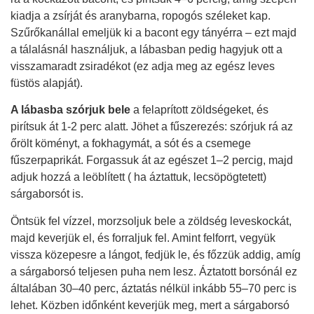
kiadja a zsírját és aranybarna, ropogós széleket kap.
Szűrőkanállal emeljük ki a bacont egy tányérra – ezt majd
a tálalásnál használjuk, a lábasban pedig hagyjuk ott a
visszamaradt zsiradékot (ez adja meg az egész leves
füstös alapját).
A lábasba szórjuk bele
a felaprított zöldségeket, és
pirítsuk át 1-2 perc alatt. Jöhet a fűszerezés: szórjuk rá az
őrölt köményt, a fokhagymát, a sót és a csemege
fűszerpaprikát. Forgassuk át az egészet 1–2 percig, majd
adjuk hozzá a leöblített ( ha áztattuk, lecsöpögtetett)
sárgaborsót is.
Öntsük fel vízzel, morzsoljuk bele a zöldség leveskockát,
majd keverjük el, és forraljuk fel. Amint felforrt, vegyük
vissza közepesre a lángot, fedjük le, és főzzük addig, amíg
a sárgaborsó teljesen puha nem lesz. Áztatott borsónál ez
általában 30–40 perc, áztatás nélkül inkább 55–70 perc is
lehet. Közben időnként keverjük meg, mert a sárgaborsó