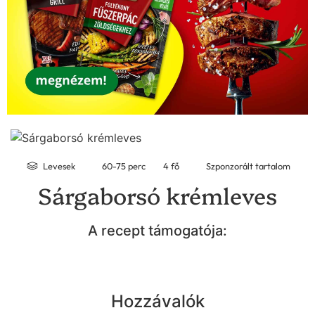
Levesek
60-75 perc
4 fő
Szponzorált tartalom
Sárgaborsó krémleves
A recept támogatója:
Hozzávalók