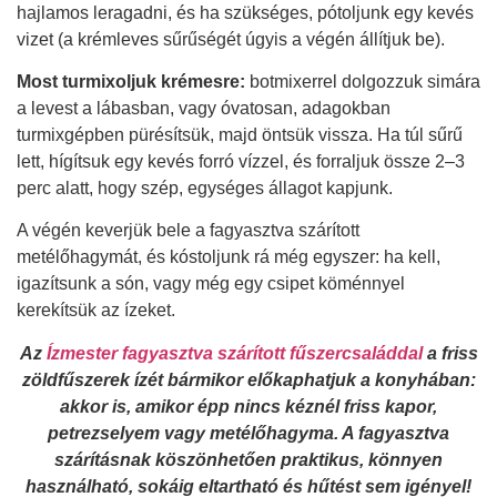
hajlamos leragadni, és ha szükséges, pótoljunk egy kevés
vizet (a krémleves sűrűségét úgyis a végén állítjuk be).
Most turmixoljuk krémesre:
botmixerrel dolgozzuk simára
a levest a lábasban, vagy óvatosan, adagokban
turmixgépben pürésítsük, majd öntsük vissza. Ha túl sűrű
lett, hígítsuk egy kevés forró vízzel, és forraljuk össze 2–3
perc alatt, hogy szép, egységes állagot kapjunk.
A végén keverjük bele a fagyasztva szárított
metélőhagymát, és kóstoljunk rá még egyszer: ha kell,
igazítsunk a són, vagy még egy csipet köménnyel
kerekítsük az ízeket.
Az
Ízmester fagyasztva szárított fűszercsaláddal
a friss
zöldfűszerek ízét bármikor előkaphatjuk a konyhában:
akkor is, amikor épp nincs kéznél friss kapor,
petrezselyem vagy metélőhagyma. A fagyasztva
szárításnak köszönhetően praktikus, könnyen
használható, sokáig eltartható és hűtést sem igényel!