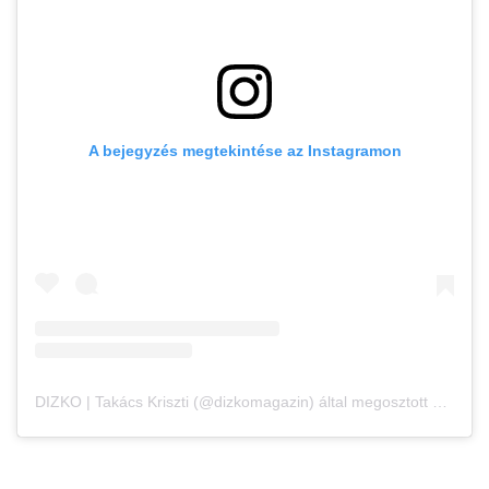
A bejegyzés megtekintése az Instagramon
DIZKO | Takács Kriszti (@dizkomagazin) által megosztott bejegyzés