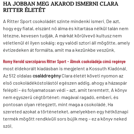
HA JOBBAN MEG AKAROD ISMERNI CLARA
RITTER ÉLETÉT
A Ritter Sport csokoládét szinte mindenki ismeri. De azt,
hogy egy fiatal, elszánt nő álma és kitartása nélkül talán nem
létezne, kevesen tudják. A márkát körülvevő kultusz nem
véletlenül él ilyen sokáig: egy valódi sztori áll mögötte, amely
évtizedeken át formálta, amit ma a kezünkbe veszünk.
Romy Herold szerzőpáros Ritter Sport – Álmok csokoládéja című regénye
most éldekorált kiadásban is megjelent a Kossuth Kiadónál.
Az 512 oldalas
családregény
Clara életét követi nyomon az
első csokoládékóstolástól egészen addig, ahogy a házaspár
felépíti – és folyamatosan védi – azt, amit teremtett. A könyv
nem egyszerű cégtörténet: magával ragadó, emberi, és
pontosan olyan rétegzett, mint maga a csokoládé. Ha
szereted azokat a történeteket, amelyekben egy hétköznapi
termék mögött rendkívüli sors bújik meg – ez a könyv neked
szól.