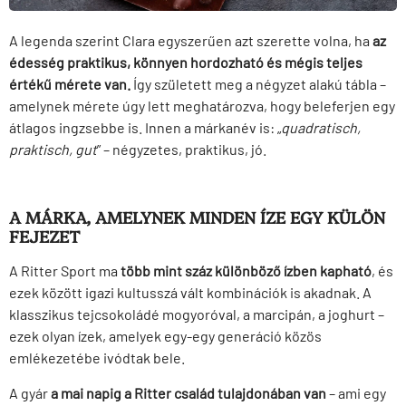
A legenda szerint Clara egyszerűen azt szerette volna, ha
az
édesség praktikus, könnyen hordozható és mégis teljes
értékű mérete van.
Így született meg a négyzet alakú tábla –
amelynek mérete úgy lett meghatározva, hogy beleferjen egy
átlagos ingzsebbe is. Innen a márkanév is: „
quadratisch,
praktisch, gut
” – négyzetes, praktikus, jó.
A MÁRKA, AMELYNEK MINDEN ÍZE EGY KÜLÖN
FEJEZET
A Ritter Sport ma
több mint száz különböző ízben kapható
, és
ezek között igazi kultusszá vált kombinációk is akadnak. A
klasszikus tejcsokoládé mogyoróval, a marcipán, a joghurt –
ezek olyan ízek, amelyek egy-egy generáció közös
emlékezetébe ivódtak bele.
A gyár
a mai napig a Ritter család tulajdonában van
– ami egy