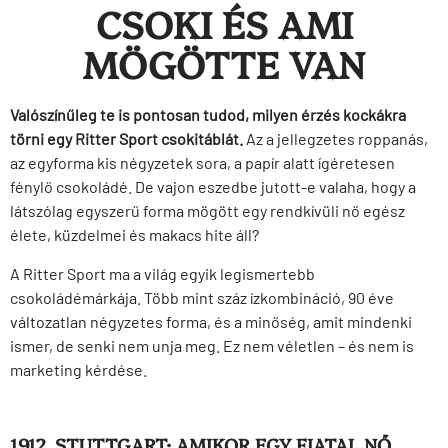
CSOKI ÉS AMI
MÖGÖTTE VAN
Valószínűleg te is pontosan tudod, milyen érzés kockákra
törni egy Ritter Sport csokitáblát.
Az a jellegzetes roppanás,
az egyforma kis négyzetek sora, a papír alatt ígéretesen
fénylő csokoládé. De vajon eszedbe jutott-e valaha, hogy a
látszólag egyszerű forma mögött egy rendkívüli nő egész
élete, küzdelmei és makacs hite áll?
A Ritter Sport ma a világ egyik legismertebb
csokoládémárkája. Több mint száz ízkombináció, 90 éve
változatlan négyzetes forma, és a minőség, amit mindenki
ismer, de senki nem unja meg. Ez nem véletlen – és nem is
marketing kérdése.
1912, STUTTGART: AMIKOR EGY FIATAL NŐ