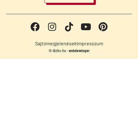
Sajtómegjelenések
Impresszum
webdeveloper
© dizko.hu -