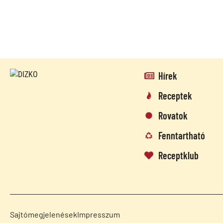
Hírek
Receptek
Rovatok
Fenntartható
Receptklub
Sajtómegjelenések
Impresszum