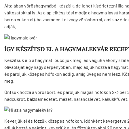
Általában vöröshagymából készítik, de lehet kísérletezni lila 
változatokkal is. Az alap elkészítési módja a hagyma lassú kara
barna cukorral), balzsamecettel vagy vörösborral, amik az éde
adják.
ÍGY KÉSZÍTSD EL A HAGYMALEKVÁR RECEP
Készítsük elő a hagymát, pucoljuk meg, és vágjuk vékony szelet
olívaolajat egy nagy serpenyőben, majd adjuk hozzá a hagymát
és pároljuk közepes hőfokon addig, amíg üveges nem lesz. Kö
meg.
Öntsük hozzá a vörösbort, és pároljuk magas hőfokon 2-3 perci
nádcukrot, balzsamecetet, mézet, narancslevet, kakukkfüvet, b
Keverjük el és főzzük közepes hőfokon, időnként kevergetve 20 
adjuk hozzá a pektint, keverjük el és főzzük további 20 percig,