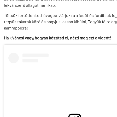
lekvárszerű állagot nem kap.
Töltsük fertőtlenített üvegbe. Zárjuk rá a fedőt és fordítsuk fej
tegyük takarók közé és hagyjuk lassan kihűlni. Tegyük félre eg
kamrapolcra!
Ha kíváncsi vagy, hogyan készítsd el, nézd meg ezt a videót!