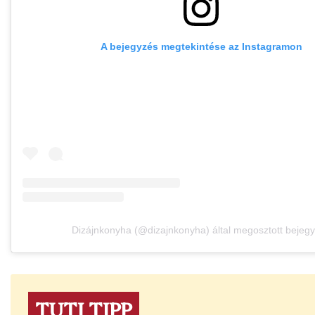
A bejegyzés megtekintése az Instagramon
Dizájnkonyha (@dizajnkonyha) által megosztott bejeg
TUTI TIPP