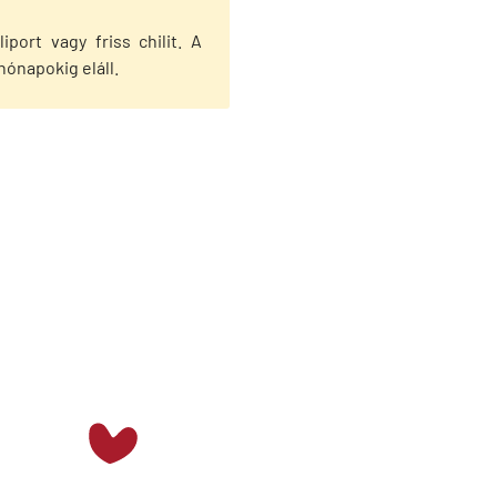
port vagy friss chilit. A
ónapokig eláll.