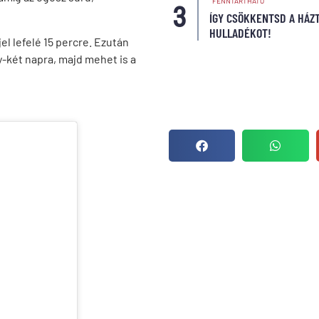
FENNTARTHATÓ
ÍGY CSÖKKENTSD A HÁZT
HULLADÉKOT!
jel lefelé 15 percre. Ezután
y-két napra, majd mehet is a