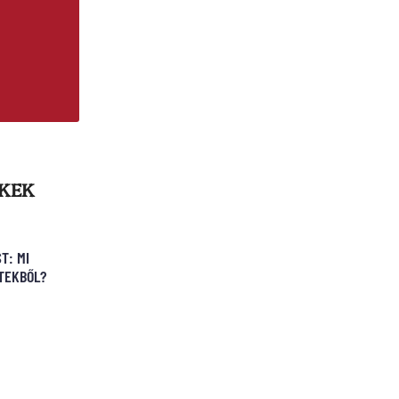
KKEK
T: MI
ETEKBŐL?