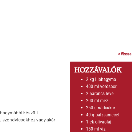
< Vissza
HOZZÁVALÓK
2 kg lilahagyma
400 ml vörösbor
2 narancs leve
200 ml méz
250 g nádcukor
t hagymából készült
40 g balzsamecet
z, szendvicsekhez vagy akár
1 ek olívaolaj
150 ml víz