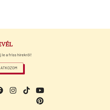
EVÉL
le a friss hírekről!
RATKOZOM