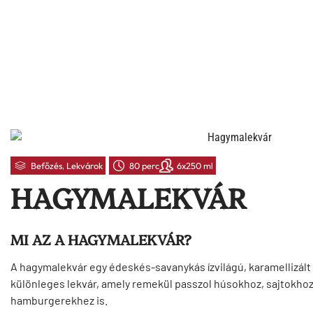
Befőzés
,
Lekvárok
80 perc
6x250 ml
HAGYMALEKVÁR
MI AZ A HAGYMALEKVÁR?
A hagymalekvár egy édeskés-savanykás ízvilágú, karamellizál
különleges lekvár, amely remekül passzol húsokhoz, sajtokho
hamburgerekhez is.