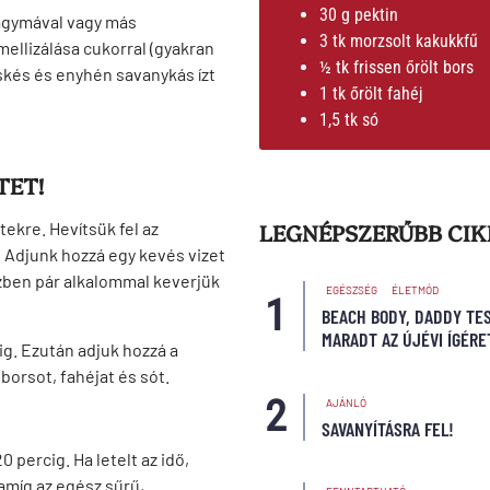
30 g pektin
hagymával vagy más
3 tk morzsolt kakukkfű
mellizálása cukorral (gyakran
½ tk frissen őrölt bors
skés és enyhén savanykás ízt
1 tk őrölt fahéj
1,5 tk só
TET!
LEGNÉPSZERŰBB CI
ekre. Hevítsük fel az
. Adjunk hozzá egy kevés vizet
zben pár alkalommal keverjük
EGÉSZSÉG
ÉLETMÓD
BEACH BODY, DADDY TES
MARADT AZ ÚJÉVI ÍGÉR
g. Ezután adjuk hozzá a
orsot, fahéjat és sót.
AJÁNLÓ
SAVANYÍTÁSRA FEL!
percig. Ha letelt az idő,
 amíg az egész sűrű,