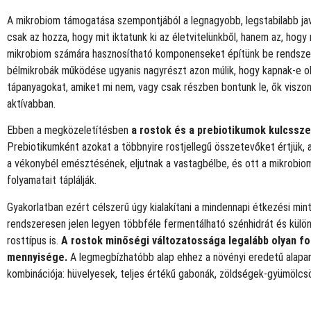
A mikrobiom támogatása szempontjából a legnagyobb, legstabilabb ja
csak az hozza, hogy mit iktatunk ki az életvitelünkből, hanem az, hogy 
mikrobiom számára hasznosítható komponenseket építünk be rendsze
bélmikrobák működése ugyanis nagyrészt azon múlik, hogy kapnak-e o
tápanyagokat, amiket mi nem, vagy csak részben bontunk le, ők viszon
aktívabban.
Ebben a megközeletítésben
a rostok és a prebiotikumok kulcssze
Prebiotikumként azokat a többnyire rostjellegű összetevőket értjük, a
a vékonybél emésztésének, eljutnak a vastagbélbe, és ott a mikrobi
folyamatait táplálják.
Gyakorlatban ezért célszerű úgy kialakítani a mindennapi étkezési min
rendszeresen jelen legyen többféle fermentálható szénhidrát és külö
rosttípus is.
A rostok minőségi változatossága legalább olyan fo
mennyisége.
A legmegbízhatóbb alap ehhez a növényi eredetű alapa
kombinációja: hüvelyesek, teljes értékű gabonák, zöldségek-gyümölcs