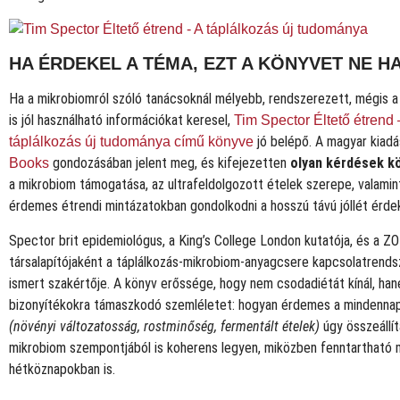
HA ÉRDEKEL A TÉMA, EZT A KÖNYVET NE H
Ha a mikrobiomról szóló tanácsoknál mélyebb, rendszerezett, mégis a
is jól használható információkat keresel,
Tim Spector Éltető étrend 
jó belépő. A magyar kiad
táplálkozás új tudománya című könyve
gondozásában jelent meg, és kifejezetten
olyan kérdések kö
Books
a mikrobiom támogatása, az ultrafeldolgozott ételek szerepe, valamin
érdemes étrendi mintázatokban gondolkodni a hosszú távú jóllét érde
Spector brit epidemiológus, a King’s College London kutatója, és a 
társalapítójaként a táplálkozás-mikrobiom-anyagcsere kapcsolatrend
ismert szakértője. A könyv erőssége, hogy nem csodadiétát kínál, ha
bizonyítékokra támaszkodó szemléletet: hogyan érdemes a mindenna
(növényi változatosság, rostminőség, fermentált ételek)
úgy összeállít
mikrobiom szempontjából is koherens legyen, miközben fenntartható 
hétköznapokban is.