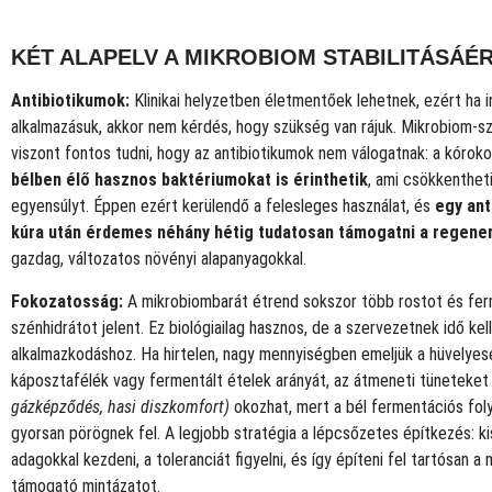
KÉT ALAPELV A MIKROBIOM STABILITÁSÁÉ
Antibiotikumok:
Klinikai helyzetben életmentőek lehetnek, ezért ha i
alkalmazásuk, akkor nem kérdés, hogy szükség van rájuk. Mikrobiom-
viszont fontos tudni, hogy az antibiotikumok nem válogatnak: a kórok
bélben élő hasznos baktériumokat is érinthetik
, ami csökkentheti
egyensúlyt. Éppen ezért kerülendő a felesleges használat, és
egy ant
kúra után érdemes néhány hétig tudatosan támogatni a regene
gazdag, változatos növényi alapanyagokkal.
Fokozatosság:
A mikrobiombarát étrend sokszor több rostot és fer
szénhidrátot jelent. Ez biológiailag hasznos, de a szervezetnek idő kell
alkalmazkodáshoz. Ha hirtelen, nagy mennyiségben emeljük a hüvelyes
káposztafélék vagy fermentált ételek arányát, az átmeneti tüneteke
gázképződés, hasi diszkomfort)
okozhat, mert a bél fermentációs foly
gyorsan pörögnek fel. A legjobb stratégia a lépcsőzetes építkezés: k
adagokkal kezdeni, a toleranciát figyelni, és így építeni fel tartósan a
támogató mintázatot.