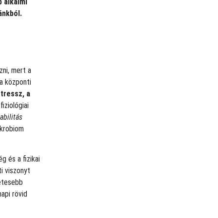
b alkalmi
ánkból.
ni, mert a
 a központi
tressz, a
fiziológiai
abilitás
ikrobiom
g és a fizikai
i viszonyt
zetesebb
api rövid