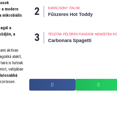
musok
KARÁCSONY
ITALOK
e a modern
Fűszeres Hot Toddy
a mikrobiális
eagál a
ködjön, a
TÉSZTÁK
FÉLÓRÁS FOGÁSOK
NEMZETEK K
Carbonara Spagetti
ami aktívan
agokká alakít,
aira is hatnak.
mot, valójában
udatosabbá
:
kezetesen