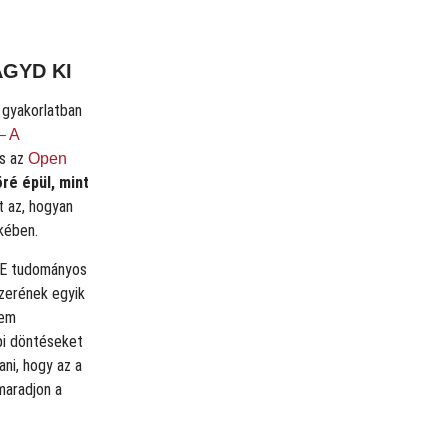
AGYD KI
 gyakorlatban
– A
ás az
Open
ré épül, mint
t az, hogyan
kében.
ZOE tudományos
szerének egyik
nem
pi döntéseket
ani, hogy az a
maradjon a