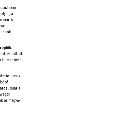
vulást nem
milyen, a
resen. A
lyan
t annál
replők.
mik ellenállnak
om fermentációs
tázatot, hogy
nböző
ntos, mint a
nyagok
ök és magvak.