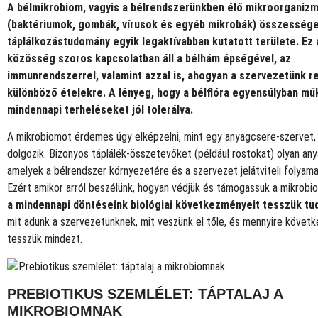
A bélmikrobiom, vagyis a bélrendszerünkben élő mikroorganiz
(baktériumok, gombák, vírusok és egyéb mikrobák) összesség
táplálkozástudomány egyik legaktívabban kutatott területe. Ez 
közösség szoros kapcsolatban áll a bélhám épségével, az
immunrendszerrel, valamint azzal is, ahogyan a szervezetünk r
különböző ételekre. A lényeg, hogy a bélflóra egyensúlyban mű
mindennapi terheléseket jól tolerálva.
A mikrobiomot érdemes úgy elképzelni, mint egy anyagcsere-szervet, 
dolgozik. Bizonyos táplálék-összetevőket (például rostokat) olyan any
amelyek a bélrendszer környezetére és a szervezet jelátviteli folyamat
Ezért amikor arról beszélünk, hogyan védjük és támogassuk a mikrobio
a mindennapi döntéseink biológiai következményeit tesszük t
mit adunk a szervezetünknek, mit veszünk el tőle, és mennyire követ
tesszük mindezt.
PREBIOTIKUS SZEMLÉLET: TÁPTALAJ A
MIKROBIOMNAK