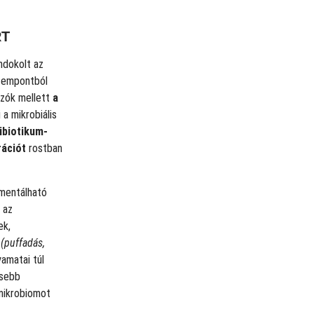
RT
ndokolt az
szempontból
ozók mellett
a
 a mikrobiális
ibiotikum-
rációt
rostban
mentálható
 az
ek,
t
(puffadás,
amatai túl
isebb
 mikrobiomot