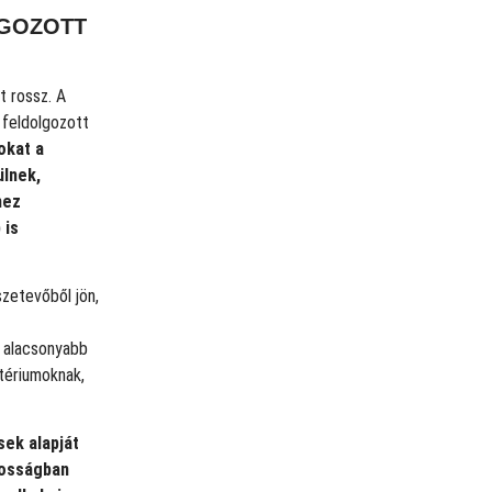
LGOZOTT
t rossz. A
 feldolgozott
okat a
ülnek,
hez
 is
zetevőből jön,
k alacsonyabb
tériumoknak,
sek alapját
tosságban