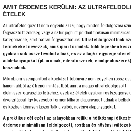
AMIT ÉRDEMES KERÜLNI: AZ ULTRAFELDO
ÉTELEK
Az ultrafeldolgozott nem egyenlő azzal, hogy minden feldolgozási szin
fagyasztott zöldség vagy a natúr joghurt például tipikusan minimálisan
kategóriaesik, amit bátran fogyaszthatunk.
Ultrafeldolgozottnak az
termékeket nevezzük, amik ipari formulák: több lépésben kész
gyakran sok összetevőből állnak, és az állag/íz egységesítésé
adalékanyagokat (pl. aromák, édesítőszerek, emulgeálószerek)
használnak.
Mikrobiom-szempontból a kockázat többnyire nem egyetlen rossz öss
hanem abból az étrendi mintázatból, amit a magas ultrafeldolgozott
élelmiszerfogyasztás létrehoz: ezek az ételek gyakran rostszegénye
diverzitással, így kevesebb fermentálható alapanyagot adnak a bélbak
és közben könnyen kiszorítják a valódi, növényi alapanyagokat.
A praktikus cél ezért az arányokban rejlik: a hétköznapi étkezé
érdemes minimálisan feldolgozott, rostban és növényi változa