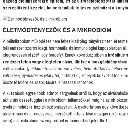
gazdag élelmiszerekre építeni, és az ultrafeldolgozottat inkáb
szereplőként kezelni, ha nem tudjuk teljesen száműzni a konyh
ÉLETMÓDTÉNYEZŐK ÉS A MIKROBIOM
A bélmikrobiom működését nem lehet kizárólag tányérszinten értelmez
bélrendszer szoros idegi, hormonális és immunológiai kapcsolatban áll
idegrendszerrel
(bél–agy-tengely)
. Ennek következtében a
krónikus s
rendszertelen vagy elégtelen alvás, illetve a mozgáshiány
olyan 
változásokat
(például stresszhormon-válasz, bélmotilitás és bélperme
változása, gyulladásos jelátvitel)
indíthat el, amelyek közvetetten a m
összetételére és stabilitására is hatással lehetnek.
A kutatások egyre több adatot tárgyalnak arról is, hogy az alvásminősé
aktivitás összefügghet a mikrobiom-jellemzőkkel, még ha az ok-okozat
gyakran nehéz is tisztán szétválasztani. A gyakorlatban egy követke
alvásritmus és a rendszeres, mérsékelt intenzitású mozgás (akár egy n
séta) már mikrobiom-szempontból is támogatást jelenthet.