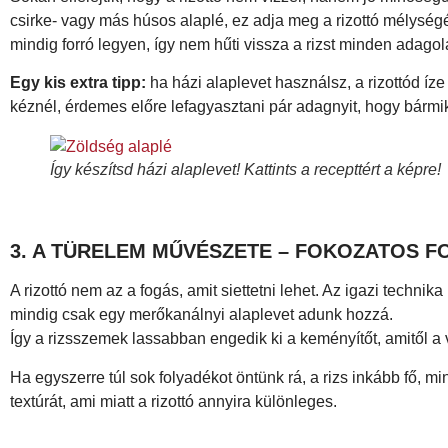
csirke- vagy más húsos alaplé, ez adja meg a rizottó mélységé
mindig forró legyen, így nem hűti vissza a rizst minden adagol
Egy kis extra tipp:
ha házi alaplevet használsz, a rizottód íze
kéznél, érdemes előre lefagyasztani pár adagnyit, hogy bármi
Így készítsd házi alaplevet! Kattints a recepttért a képre!
3. A TÜRELEM MŰVÉSZETE – FOKOZATOS 
A rizottó nem az a fogás, amit siettetni lehet. Az igazi techni
mindig csak egy merőkanálnyi alaplevet adunk hozzá.
Így a rizsszemek lassabban engedik ki a keményítőt, amitől 
Ha egyszerre túl sok folyadékot öntünk rá, a rizs inkább fő, mi
textúrát, ami miatt a rizottó annyira különleges.