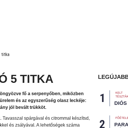
Ó 5 TITKA
LEGÚJABB
gyöngyözve fő a serpenyőben, miközben
KELT
TÉSZTÁ
türelem és az egyszerűség olasz leckéje:
DIÓS
ny jól bevált trükköt.
ik. Tavasszal spárgával és citrommal készítsd,
FŐÉTEL
PAR
ökkel és zsályával. A lehetőségek száma