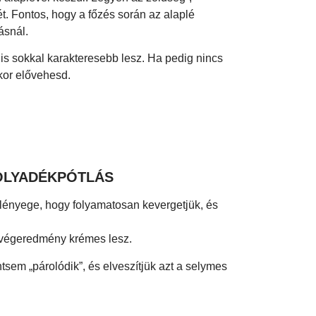
t. Fontos, hogy a főzés során az alaplé
ásnál.
 is sokkal karakteresebb lesz. Ha pedig nincs
kor elővehesd.
FOLYADÉKPÓTLÁS
ka lényege, hogy folyamatosan kevergetjük, és
a végeredmény krémes lesz.
ntsem „párolódik”, és elveszítjük azt a selymes