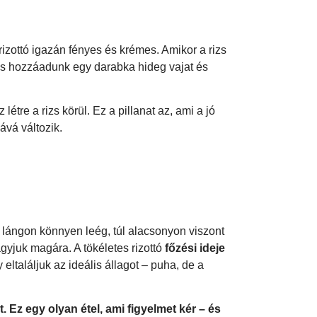
a rizottó igazán fényes és krémes. Amikor a rizs
 és hozzáadunk egy darabka hideg vajat és
étre a rizs körül. Ez a pillanat az, ami a jó
iává változik.
s lángon könnyen leég, túl alacsonyon viszont
gyjuk magára. A tökéletes rizottó
főzési ideje
eltaláljuk az ideális állagot – puha, de a
. Ez egy olyan étel, ami figyelmet kér – és