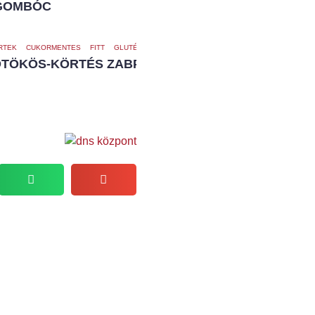
GOMBÓC
RTEK
CUKORMENTES
FITT
GLUTÉNMENTES
LAKTÓZMENTES
VEGÁN
TÖKÖS-KÖRTÉS ZABPITE