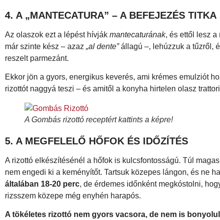
4. A „MANTECATURA” – A BEFEJEZÉS TITKA
Az olaszok ezt a lépést hívják
mantecaturának
, és ettől lesz 
már szinte kész – azaz
„al dente”
állagú –, lehúzzuk a tűzről,
reszelt parmezánt.
Ekkor jön a gyors, energikus keverés, ami krémes emulziót hoz l
rizottót naggyá teszi – és amitől a konyha hirtelen olasz trattor
A Gombás rizottó receptért kattints a képre!
5. A MEGFELELŐ HŐFOK ÉS IDŐZÍTÉS
A rizottó elkészítésénél a hőfok is kulcsfontosságú. Túl maga
nem engedi ki a keményítőt. Tartsuk közepes lángon, és ne ha
általában 18-20 perc
, de érdemes időnként megkóstolni, hogy 
rizsszem közepe még enyhén harapós.
A tökéletes rizottó nem gyors vacsora, de nem is bonyolult