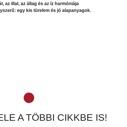
az illat, az állag és az íz harmóniája
gyszerű: egy kis türelem és jó alapanyagok.
LE A TÖBBI CIKKBE IS!