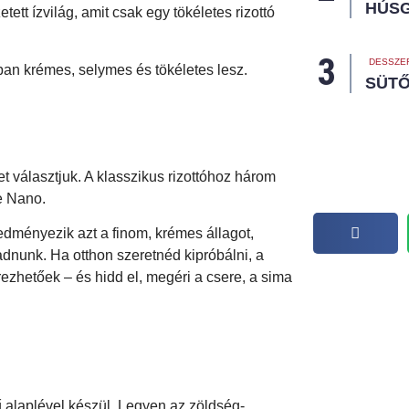
HÚS
ett ízvilág, amit csak egy tökéletes rizottó
DESSZE
lóban krémes, selymes és tökéletes lesz.
SÜTŐ
et választjuk. A klasszikus rizottóhoz három
e Nano.
dményezik azt a finom, krémes állagot,
áadnunk. Ha otthon szeretnéd kipróbálni, a
zhetőek – és hidd el, megéri a csere, a sima
ű alaplével készül. Legyen az zöldség-,