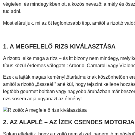
végtelen, és mindegyikben ott a közös nevező: a mély és összet
tud adni.
Most eláruljuk, mi az öt legfontosabb tipp, amitől a rizottó va
1. A MEGFELELŐ RIZS KIVÁLASZTÁSA
A rizottó lelke maga a rizs – és itt bizony nem mindegy, melyik
típus közül érdemes válogatni: Arborio, Carnaroli vagy Vialon
Ezek a fajták magas keményítőtartalmuknak köszönhetően ere
amitől a rizottó „összeáll” anélkül, hogy tejszínt kellene hozz
legtöbb gourmet boltban vagy nagyobb áruházban már beszere
rizs sosem adja ugyanazt az élményt.
2. AZ ALAPLÉ – AZ ÍZEK CSENDES MOTORJA
Sokan elfelejtik, hogy a rizottó nem vízzel, hanem jó minőség