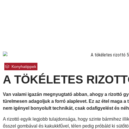
Konyhatippek
A TÖKÉLETES RIZOTT
Van valami igazán megnyugtató abban, ahogy a rizottó 
türelmesen adagoljuk a forró alaplevet. Ez az étel maga a 
nem igényel bonyolult technikát, csak odafigyelést és néhá
A rizottó egyik legjobb tulajdonsága, hogy szinte bármihez ill
ősszel gombával és kakukkfűvel, télen pedig próbáld ki sütőt