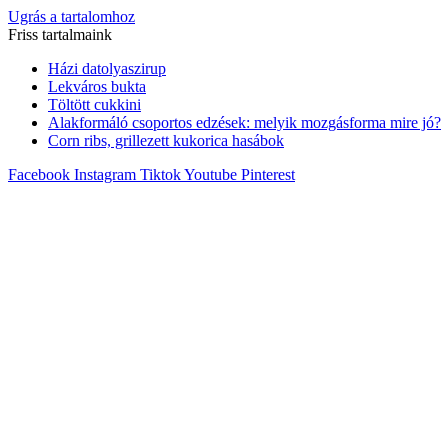
Ugrás a tartalomhoz
Friss tartalmaink
Házi datolyaszirup
Lekváros bukta
Töltött cukkini
Alakformáló csoportos edzések: melyik mozgásforma mire jó?
Corn ribs, grillezett kukorica hasábok
Facebook
Instagram
Tiktok
Youtube
Pinterest