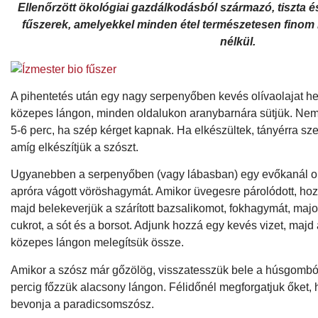
Ellenőrzött ökológiai gazdálkodásból származó, tiszta
fűszerek, amelyekkel minden étel természetesen fino
nélkül.
A pihentetés után egy nagy serpenyőben kevés olívaolajat he
közepes lángon, minden oldalukon aranybarnára sütjük. Nem k
5-6 perc, ha szép kérget kapnak. Ha elkészültek, tányérra sze
amíg elkészítjük a szószt.
Ugyanebben a serpenyőben (vagy lábasban) egy evőkanál ol
apróra vágott vöröshagymát. Amikor üvegesre párolódott, ho
majd belekeverjük a szárított bazsalikomot, fokhagymát, majo
cukrot, a sót és a borsot. Adjunk hozzá egy kevés vizet, majd
közepes lángon melegítsük össze.
Amikor a szósz már gőzölög, visszatesszük bele a húsgombó
percig főzzük alacsony lángon. Félidőnél megforgatjuk őket, 
bevonja a paradicsomszósz.