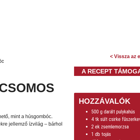
< Vissza az 
A RECEPT TÁMOG
ICSOMOS
HOZZÁVALÓK
500 g darált pulykahús
thető, mint a húsgombóc.
4 tk sült csirke fűszerk
re jellemző ízvilág – bárhol
2 ek zsemlemorzsa
1 db tojás