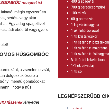
400 g spagetti
SGOMBÓC receptet is!
700 g paradicsompüré
 laktató, mégis egyszerűen
100 ml víz
a-, sertés- vagy akár
60 g parmezán
phat. Egy adag spagettivel
1 fej vöröshagyma
ó családi ebédről vagy gyors
1 ek fehérborecet
1 tk kristálycukor
1 tk szárított bazsalikom
1 tk szárított majoránna
ICSOMOS HÚSGOMBÓC
1 tk szárított fokhagyma
¼ tk őrölt fekete bors
1-1 ek olívaolaj
t parmezánt, a zsemlemorzsát,
1 tk só
posan dolgozzuk össze a
 diónyi méretű gombócokat
pihenni, hogy a hús
LEGNÉPSZERŰBB CI
BIO fűszerek
lényege!