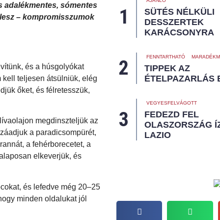
AJÁNLÓ
 és adalékmentes, sómentes
SÜTÉS NÉLKÜLI
m lesz – kompromisszumok
DESSZERTEK
KARÁCSONYRA
FENNTARTHATÓ
MARADÉKM
vítünk, és a húsgolyókat
TIPPEK AZ
ÉTELPAZARLÁS 
ell teljesen átsülniük, elég
djük őket, és félretesszük,
VEGYESFELVÁGOTT
FEDEZD FEL
ívaolajon megdinszteljük az
OLASZORSZÁG ÍZ
zzáadjuk a paradicsompürét,
LAZIO
rannát, a fehérborecetet, a
 alaposan elkeverjük, és
cokat, és lefedve még 20–25
hogy minden oldalukat jól