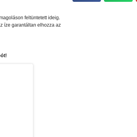
agoláson feltüntetett ideig.
az íze garantáltan elhozza az
ót!