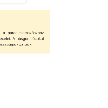
, a paradicsomszószhoz
ecetet. A húsgombócokat
összeérnek az ízek.