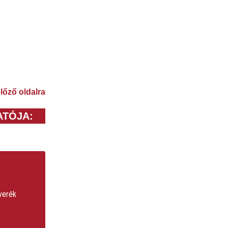
előző oldalra
ATÓJA:
everék