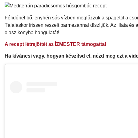
Félidőnél bő, enyhén sós vízben megfőzzük a spagettit a csom
Tálaláskor frissen reszelt parmezánnal díszítjük. Az illata és 
olasz konyha hangulatát!
A recept létrejöttét az ÍZMESTER támogatta!
Ha kíváncsi vagy, hogyan készítsd el, nézd meg ezt a vide