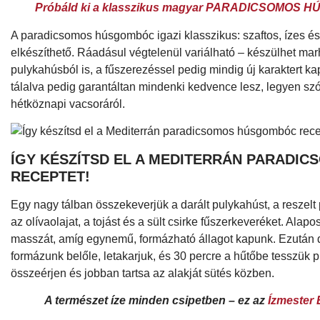
Próbáld ki a klasszikus magyar PARADICSOMOS HÚ
A paradicsomos húsgombóc igazi klasszikus: szaftos, ízes és
elkészíthető. Ráadásul végtelenül variálható – készülhet marh
pulykahúsból is, a fűszerezéssel pedig mindig új karaktert ka
tálalva pedig garantáltan mindenki kedvence lesz, legyen sz
hétköznapi vacsoráról.
ÍGY KÉSZÍTSD EL A MEDITERRÁN PARAD
RECEPTET!
Egy nagy tálban összekeverjük a darált pulykahúst, a reszel
az olívaolajat, a tojást és a sült csirke fűszerkeveréket. Ala
masszát, amíg egynemű, formázható állagot kapunk. Ezután
formázunk belőle, letakarjuk, és 30 percre a hűtőbe tesszük 
összeérjen és jobban tartsa az alakját sütés közben.
A természet íze minden csipetben – ez az
Ízmester 