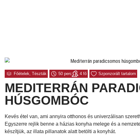
Főételek
,
Tészták
50 perc
4 fő
Szponzorált tartalom
MEDITERRÁN PARAD
HÚSGOMBÓC
Kevés étel van, ami annyira otthonos és univerzálisan szere
Egyszerre rejlik benne a házias konyha melege és a nemzetek
készítjük, az illata pillanatok alatt betölti a konyhát.