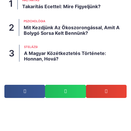
HÁZTARTÁS
Takarítás Ecettel: Mire Figyeljünk?
PSZICHOLÓGIA
Mit Kezdjünk Az Ökoszorongással, Amit A
Bolygó Sorsa Kelt Bennünk?
STELÁZSI
A Magyar Közétkeztetés Története:
Honnan, Hová?