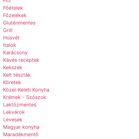
Fitt
Főételek
Főzelékek
Gluténmentes
Grill
Húsvét
Italok
Karácsony
Kávés receptek
Kekszek
Kelt tészták
Köretek
Közel-Keleti Konyha
Krémek - Szószok
Laktózmentes
Lekvárok
Levesek
Magyar konyha
Maradékmentő