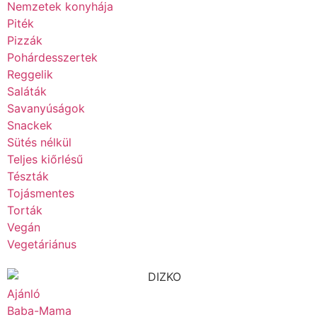
Nemzetek konyhája
Piték
Pizzák
Pohárdesszertek
Reggelik
Saláták
Savanyúságok
Snackek
Sütés nélkül
Teljes kiőrlésű
Tészták
Tojásmentes
Torták
Vegán
Vegetáriánus
Ajánló
Baba-Mama