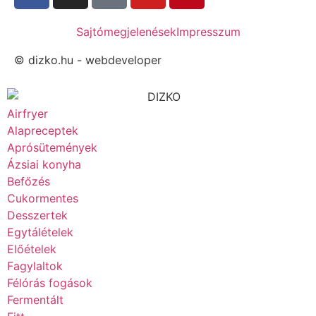
Sajtómegjelenések
Impresszum
© dizko.hu -
webdeveloper
Airfryer
Alapreceptek
Aprósütemények
Ázsiai konyha
Befőzés
Cukormentes
Desszertek
Egytálételek
Előételek
Fagylaltok
Félórás fogások
Fermentált