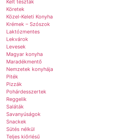
Kelt tészták
Köretek
Közel-Keleti Konyha
Krémek – Szószok
Laktózmentes
Lekvárok
Levesek
Magyar konyha
Maradékmentő
Nemzetek konyhája
Piték
Pizzák
Pohárdesszertek
Reggelik
Saláták
Savanyúságok
Snackek
Sütés nélkül
Teljes kiőrlésű