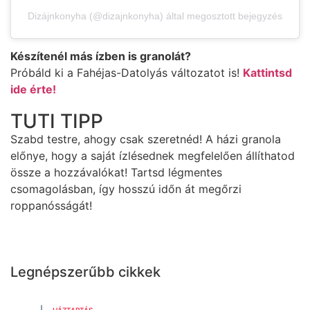
Dizájnkonyha (@dizajnkonyha) által megosztott bejegyzés
Készítenél más ízben is granolát?
Próbáld ki a Fahéjas-Datolyás változatot is!
Kattintsd
ide érte!
TUTI TIPP
Szabd testre, ahogy csak szeretnéd! A házi granola
előnye, hogy a saját ízlésednek megfelelően állíthatod
össze a hozzávalókat! Tartsd légmentes
csomagolásban, így hosszú időn át megőrzi
roppanósságát!
Legnépszerűbb cikkek