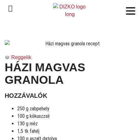
Reggelik
HÁZI MAGVAS
GRANOLA
HOZZÁVALÓK
250 g zabpehely
100 g kókuszzsír
130 g méz
1,5 tk fahéj
100 g aszalt datolya