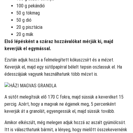
100 g pekándió
50 g tökmag
50 g dió
20 g pisztácia
20 g mák
Első lépésként a száraz hozzávalókat mérjük ki, majd
keverjük el egymással.
Ezután adjuk hozzá a felmelegített kókuszzsírt és a mézet.
Keverjük el, majd egy sütőpapírral bélelt tepsin oszlassuk el. Ha
édesszájúak vagyunk használhatunk több mézet is.
A sütőt melegítsük elő 170 C fokra, majd süssük a keveréket 15
percig. Azért, hogy a magvak ne égjenek meg, 5 percenként
keverjük át a granolát, egyengessük el, majd süssük tovább.
Amikor elkészült, még melegen adjuk hozzá az aszalt gyümölcsöt.
Itt is választhatunk bármit, a lényeg, hogy mielőtt összekevernénk