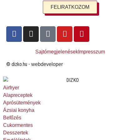
FELIRATKOZOM
Sajtómegjelenések
Impresszum
© dizko.hu -
webdeveloper
Airfryer
Alapreceptek
Aprósütemények
Ázsiai konyha
Befőzés
Cukormentes
Desszertek