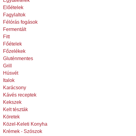
Egytálételek
Előételek
Fagylaltok
Félórás fogások
Fermentált
Fitt
Főételek
Főzelékek
Gluténmentes
Grill
Húsvét
Italok
Karácsony
Kávés receptek
Kekszek
Kelt tészták
Köretek
Közel-Keleti Konyha
Krémek - Szószok