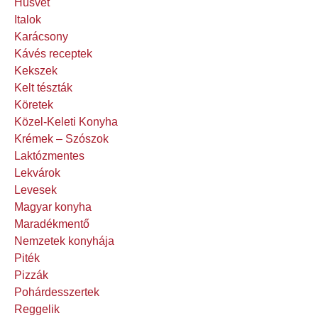
Húsvét
Italok
Karácsony
Kávés receptek
Kekszek
Kelt tészták
Köretek
Közel-Keleti Konyha
Krémek – Szószok
Laktózmentes
Lekvárok
Levesek
Magyar konyha
Maradékmentő
Nemzetek konyhája
Piték
Pizzák
Pohárdesszertek
Reggelik