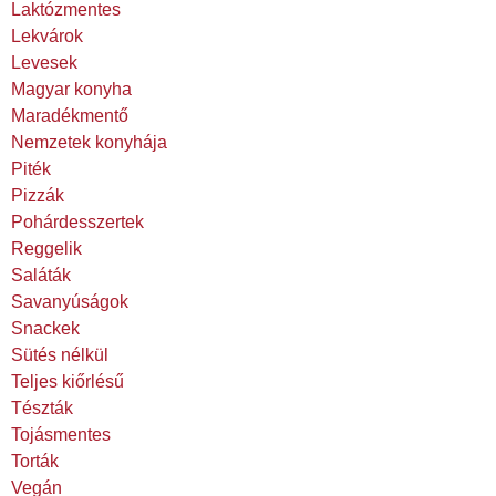
Laktózmentes
Lekvárok
Levesek
Magyar konyha
Maradékmentő
Nemzetek konyhája
Piték
Pizzák
Pohárdesszertek
Reggelik
Saláták
Savanyúságok
Snackek
Sütés nélkül
Teljes kiőrlésű
Tészták
Tojásmentes
Torták
Vegán