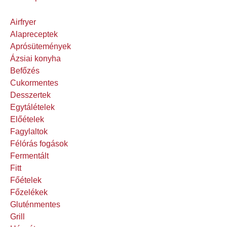
Airfryer
Alapreceptek
Aprósütemények
Ázsiai konyha
Befőzés
Cukormentes
Desszertek
Egytálételek
Előételek
Fagylaltok
Félórás fogások
Fermentált
Fitt
Főételek
Főzelékek
Gluténmentes
Grill