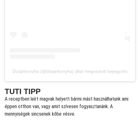
Dizájnkonyha (@dizajnkonyha) által megosztott bejegyzés
TUTI TIPP
A receptben leírt magvak helyett bármi mást használhatunk ami
éppen otthon van, vagy amit szívesen fogyasztanánk. A
mennyiségek sincsenek kőbe vésve.