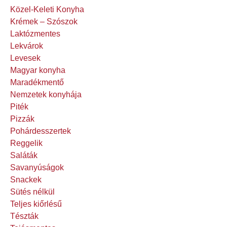
Közel-Keleti Konyha
Krémek – Szószok
Laktózmentes
Lekvárok
Levesek
Magyar konyha
Maradékmentő
Nemzetek konyhája
Piték
Pizzák
Pohárdesszertek
Reggelik
Saláták
Savanyúságok
Snackek
Sütés nélkül
Teljes kiőrlésű
Tészták