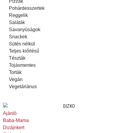
Pizzák
Pohárdesszertek
Reggelik
Saláták
Savanyúságok
Snackek
Sütés nélkül
Teljes kiőrlésű
Tészták
Tojásmentes
Torták
Vegán
Vegetáriánus
Ajánló
Baba-Mama
Dizájnkert