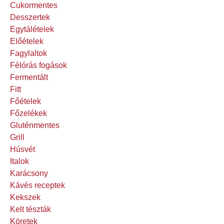
Cukormentes
Desszertek
Egytálételek
Előételek
Fagylaltok
Félórás fogások
Fermentált
Fitt
Főételek
Főzelékek
Gluténmentes
Grill
Húsvét
Italok
Karácsony
Kávés receptek
Kekszek
Kelt tészták
Köretek