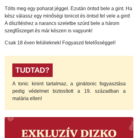
Tölts meg egy poharat jéggel. Ezután öntsd bele a gint. Ha
kész válassz egy minőségi tonicot és öntsd fel vele a gint!
A díszítéshez a narancs szeletbe szúrd bele a három
szegfűszeget és már készen is vagyunk!
Csak 18 éven felülieknek! Fogyaszd felelősséggel!
TUDTAD?
A tonic kinint tartalmaz, a gin&tonic fogyasztása
pedig védelmet biztosított a 19. században a
malária ellen!