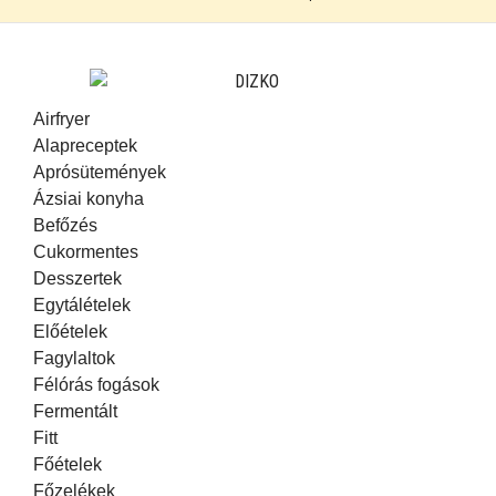
Airfryer
Alapreceptek
Aprósütemények
Ázsiai konyha
Befőzés
Cukormentes
Desszertek
Egytálételek
Előételek
Fagylaltok
Félórás fogások
Fermentált
Fitt
Főételek
Főzelékek