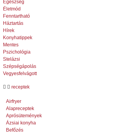
Egészség
Életmód
Fenntartható
Háztartás
Hírek
Konyhatippek
Mentes
Pszichológia
Stelázsi
Szépségápolás
Vegyesfelvágott
receptek
Airfryer
Alapreceptek
Aprósütemények
Ázsiai konyha
Befőzés