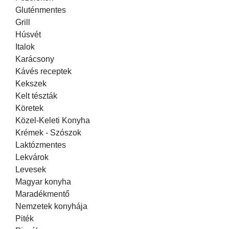
Gluténmentes
Grill
Húsvét
Italok
Karácsony
Kávés receptek
Kekszek
Kelt tészták
Köretek
Közel-Keleti Konyha
Krémek - Szószok
Laktózmentes
Lekvárok
Levesek
Magyar konyha
Maradékmentő
Nemzetek konyhája
Piték