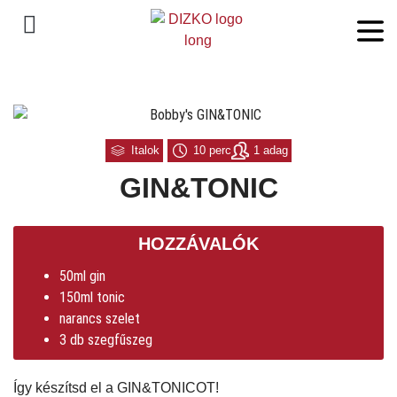
Italok
10 perc
1 adag
GIN&TONIC
HOZZÁVALÓK
50ml gin
150ml tonic
narancs szelet
3 db szegfűszeg
Így készítsd el a GIN&TONICOT!