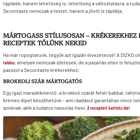
táplálék, hanem lehetőség is: lehetőség a változtatásra, a tud
Secontaste nemcsak a testet, hanem a jövőt is táplálja.
MÁRTOGASS STÍLUSOSAN – KRÉKEREKHEZ
RECEPTEK TŐLÜNK NEKED
Ha már ropogtatunk, tegyük azt igazán élvezetessé! A DIZKO o
találsz
, amelyek nemcsak ízletesek, de a pazarlás ellen is felsz
passzol a Secontaste krékerekhez:
BROKKOLI SZÁR MÁRTOGATÓS
Egy igazi maradékmentő: a brokkoli szárát fehér babbal, tahin
krémes dipet készíthetünk – ami ráadásul garantáltan nincs tele
azoknak, akik a tudatos nassolás hívei.
A receptért kattints ide!