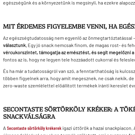
egészségünk és a környezetünk is megsínyli, ha ezekre alapozz
MIT ÉRDEMES FIGYELEMBE VENNI, HA EGÉ
Az egészségtudatosság nem egyenlő az önmegtartóztatással – s
választunk.
Egy jó snack nemcsak finom, de magas rost- és fehér
vércukorszintet, támogatja az emésztést, és segít megelőzni a 
fontos az is, hogy ne legyen tele hozzáadott cukorral és felesle
És ha már a tudatosságról van szó, a fenntarthatóság is kulcss
többen figyelnek arra, hogy amit megesznek, ne csak nekik, de a
zero-waste szemlélettel előállított termékek iránti kereslet évr
SECONTASTE SÖRTÖRKÖLY KRÉKER: A TÖK
SNACKVÁLSÁGRA
A
Secontaste sörtörköly krékerek
igazi úttörők a hazai snackpiacon.