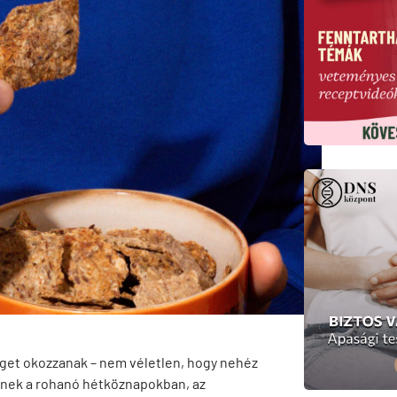
get okozzanak – nem véletlen, hogy nehéz
nek a rohanó hétköznapokban, az