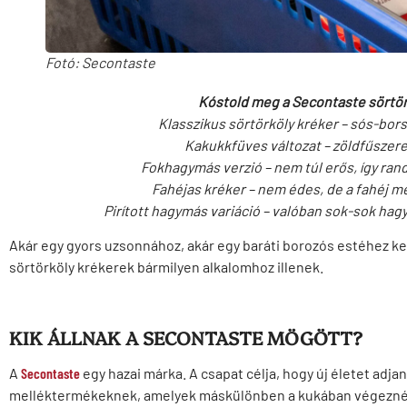
Fotó: Secontaste
Kóstold meg a Secontaste sörtör
Klasszikus sörtörköly kréker – sós-bor
Kakukkfüves változat – zöldfűszeres
Fokhagymás verzió – nem túl erős, így ran
Fahéjas kréker – nem édes, de a fahéj m
Pirított hagymás variáció – valóban sok-sok hag
Akár egy gyors uzsonnához, akár egy baráti borozós estéhez ke
sörtörköly krékerek bármilyen alkalomhoz illenek.
KIK ÁLLNAK A SECONTASTE MÖGÖTT?
A
Secontaste
egy hazai márka. A csapat célja, hogy új életet adja
melléktermékeknek, amelyek máskülönben a kukában végeznék.