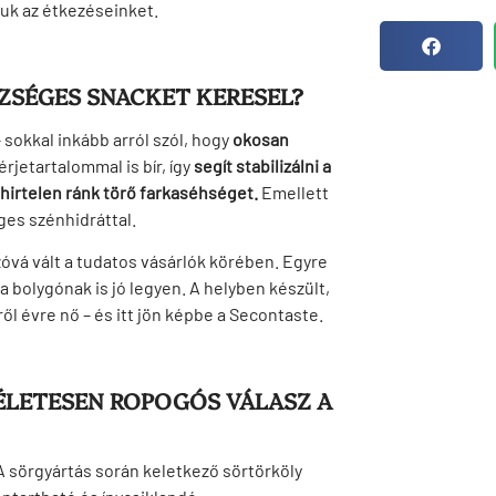
uk az étkezéseinket.
SZSÉGES SNACKET KERESEL?
okkal inkább arról szól, hogy
okosan
jetartalommal is bír, így
segít stabilizálni a
hirtelen ránk törő farkaséhséget.
Emellett
ges szénhidráttal.
zóvá vált a tudatos vásárlók körében. Egyre
 bolygónak is jó legyen. A helyben készült,
ől évre nő – és itt jön képbe a Secontaste.
ÉLETESEN ROPOGÓS VÁLASZ A
 A sörgyártás során keletkező sörtörköly