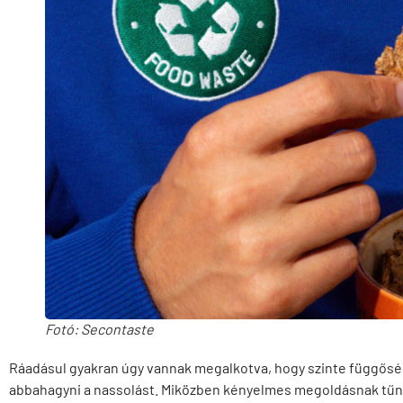
Fotó: Secontaste
Ráadásul gyakran úgy vannak megalkotva, hogy szinte függősé
abbahagyni a nassolást. Miközben kényelmes megoldásnak tűn