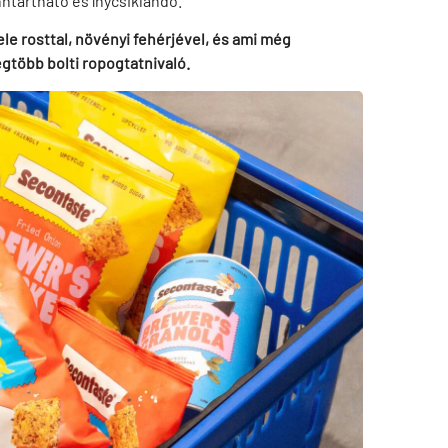
ntartható és ínycsiklandó.
le rosttal, növényi fehérjével, és ami még
gtöbb bolti ropogtatnivaló.