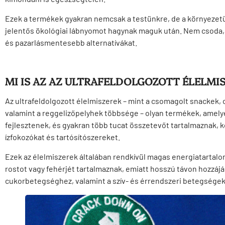
Ezek a termékek gyakran nemcsak a testünkre, de a környezetün
jelentős ökológiai lábnyomot hagynak maguk után. Nem csoda
és pazarlásmentesebb alternatívákat.
MI IS AZ AZ ULTRAFELDOLGOZOTT ÉLELMI
Az ultrafeldolgozott élelmiszerek – mint a csomagolt snackek, c
valamint a reggelizőpelyhek többsége – olyan termékek, amely
fejlesztenek, és gyakran több tucat összetevőt tartalmaznak,
ízfokozókat és tartósítószereket.
Ezek az élelmiszerek általában rendkívül magas energiatartal
rostot vagy fehérjét tartalmaznak, emiatt hosszú távon hozzájár
cukorbetegséghez, valamint a szív- és érrendszeri betegségek