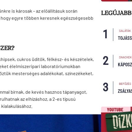
kre is károsak – az előállításuk során
LEGÚJABB
, hogy egyre többen keresnek egészségesebb
SALÁTÁK
TOJÁSS
SZER?
SNACKEK
hipsek, cukros üdítők, félkész- és készételek,
KÁPOSZ
eket élelmiszeripari laboratóriumokban
 köztük mesterséges adalékokat, színezékeket,
BEFŐZÉS
ZSÁLYA
ommal bírnak, de kevés hasznos tápanyagot,
ulhatnak az elhízáshoz, a 2-es típusú
 kialakulásához.