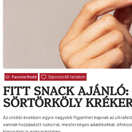
Fenntartható
Szponzorált tartalom
FITT SNACK AJÁNLÓ:
SÖRTÖRKÖLY KRÉKER
Az utóbbi években egyre nagyobb figyelmet kapnak az ultrafeld
vannak hozzáadott cukorral, mesterséges adalékokkal, ízfokoz
kimondani is egészségtelen.