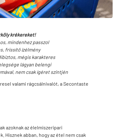
köly krékereket!
sos, mindenhez passzol
, frissítő ízélmény
dibiztos, mégis karakteres
elegsége lágyan belengi
ymával, nem csak ígéret szintjén
resel valami rágcsálnivalót, a Secontaste
nak azoknak az élelmiszeripari
 Hisznek abban, hogy az étel nem csak