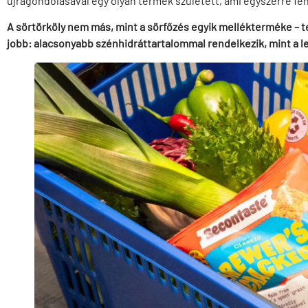
újragondolásával egy olyan termék született, ami egyszerre fen
A sörtörköly nem más, mint a sörfőzés egyik mellékterméke – te
jobb: alacsonyabb szénhidráttartalommal rendelkezik, mint a le