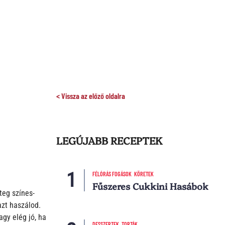
< Vissza az előző oldalra
LEGÚJABB RECEPTEK
FÉLÓRÁS FOGÁSOK
KÖRETEK
Fűszeres Cukkini Hasábok
teg színes-
azt haszálod.
agy elég jó, ha
DESSZERTEK
TORTÁK