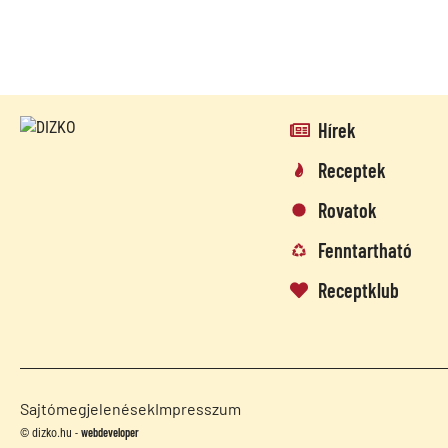
Hírek
Receptek
Rovatok
Fenntartható
Receptklub
Sajtómegjelenések
Impresszum
webdeveloper
© dizko.hu -