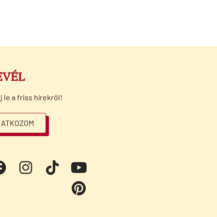
EVÉL
le a friss hírekről!
RATKOZOM