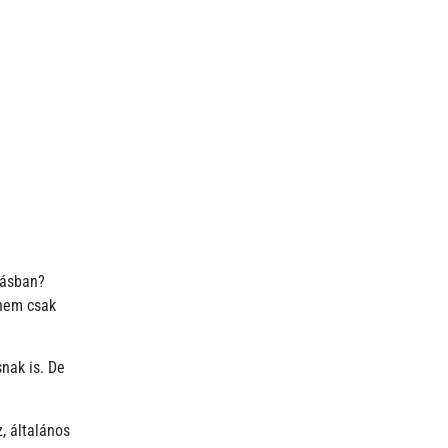
kásban?
 nem csak
nak is. De
, általános