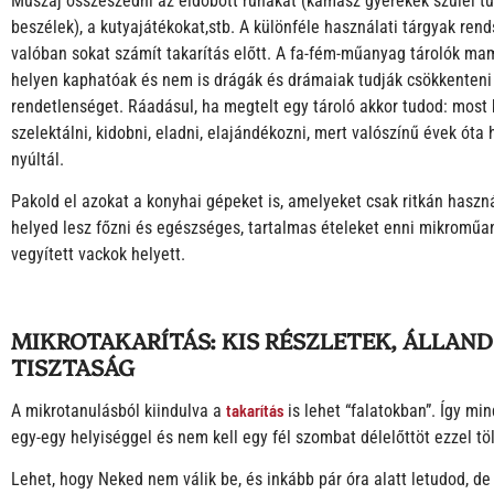
Muszáj összeszedni az eldobott ruhákat (kamasz gyerekek szülei tu
beszélek), a kutyajátékokat,stb. A különféle használati tárgyak ren
valóban sokat számít takarítás előtt. A fa-fém-műanyag tárolók ma
helyen kaphatóak és nem is drágák és drámaiak tudják csökkenteni
rendetlenséget. Ráadásul, ha megtelt egy tároló akkor tudod: most 
szelektálni, kidobni, eladni, elajándékozni, mert valószínű évek óta
nyúltál.
Pakold el azokat a konyhai gépeket is, amelyeket csak ritkán haszná
helyed lesz főzni és egészséges, tartalmas ételeket enni mikroműa
vegyített vackok helyett.
MIKROTAKARÍTÁS: KIS RÉSZLETEK, ÁLLAN
TISZTASÁG
takarítás
A mikrotanulásból kiindulva a
is lehet “falatokban”. Így mi
egy-egy helyiséggel és nem kell egy fél szombat délelőttöt ezzel töl
Lehet, hogy Neked nem válik be, és inkább pár óra alatt letudod, d