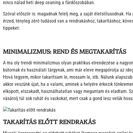
nincs nálad heti deep ceaning a fürdőszobában.
Szóval először is: magadnak felelj meg, a saját életstílusodnak. Ha
érzed, tényleg zéró tudásod van a rendrakáshoz, takarításhoz, köve
tippeket:
MINIMALIZMUS: REND ÉS MEGTAKARÍTÁS
A ma oly trendi minimalizmus olyan praktikus elrendezése a nagyo
bútornak és használati tárgynak, ami már eleve megspórolja az ide
Hová tegyem, mikor takarítsam le, mossam le, stb. Nálunk alapszab
akkor veszünk újat, ha a valami, aminek a helyére érkezik tönkremen
elkopott, elszakadt, használhatatlan vagy meguntam és eladtam. S
vásárolj túl sok ruhát és vackokat, mert csak a gond lesz velük hoss
TAKARÍTÁS ELŐTT RENDRAKÁS