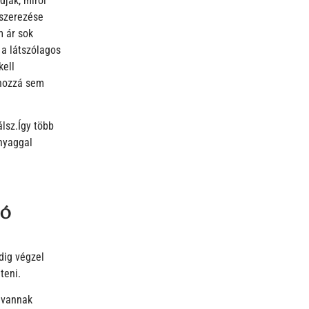
dják, miről
dszerezése
m ár sok
 a látszólagos
kell
 hozzá sem
lsz.Így több
nyaggal
DÓ
ndig végzel
teni.
e vannak