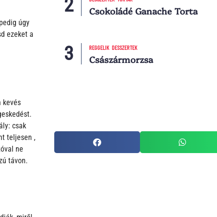
Csokoládé Ganache Torta
 pedig úgy
sd ezeket a
REGGELIK
DESSZERTEK
Császármorzsa
n kevés
geskedést.
ály: csak
t teljesen ,
zóval ne
zú távon.