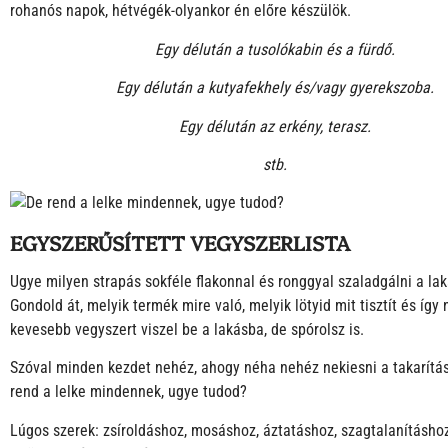
rohanós napok, hétvégék-olyankor én előre készülök.
Egy délután a tusolókabin és a fürdő.
Egy délután a kutyafekhely és/vagy gyerekszoba.
Egy délután az erkény, terasz.
stb.
EGYSZERŰSÍTETT VEGYSZERLISTA
Ugye milyen strapás sokféle flakonnal és ronggyal szaladgálni a la
Gondold át, melyik termék mire való, melyik lötyid mit tisztít és így
kevesebb vegyszert viszel be a lakásba, de spórolsz is.
Szóval minden kezdet nehéz, ahogy néha nehéz nekiesni a takarítás
rend a lelke mindennek, ugye tudod?
Lúgos szerek: zsíroldáshoz, mosáshoz, áztatáshoz, szagtalanításhoz