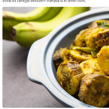
sóval és fahéjjal desszert-irányba is el lehet tolni.