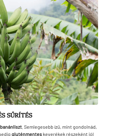
S SŰRÍTÉS
banánliszt
. Semlegesebb ízű, mint gondolnád,
 pedig
gluténmentes
keverékek részeként jól