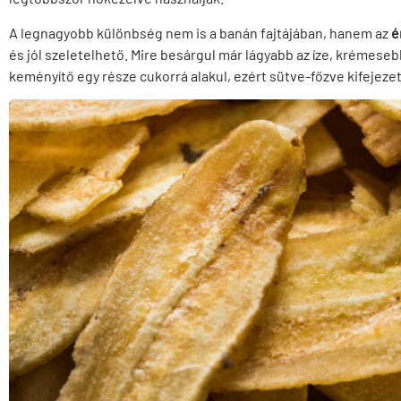
A legnagyobb különbség nem is a banán fajtájában, hanem az
é
és jól szeletelhető. Mire besárgul már lágyabb az íze, krémese
keményítő egy része cukorrá alakul, ezért sütve-főzve kifejezet