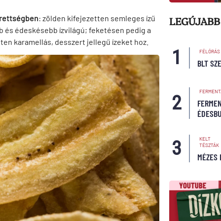
rettségben
: zölden kifejezetten semleges ízű
LEGÚJABB
bb és édeskésebb ízvilágú; feketésen pedig a
ten karamellás, desszert jellegű ízeket hoz.
FÉLÓRÁS
BLT SZ
FERMENT
FERMEN
ÉDESB
KELT
TÉSZTÁK
MÉZES 