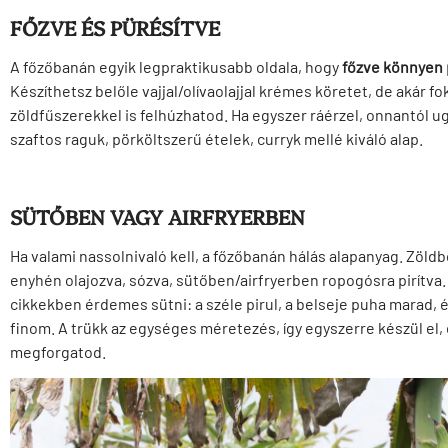
FŐZVE ÉS PÜRÉSÍTVE
A főzőbanán egyik legpraktikusabb oldala, hogy
főzve könnyen 
Készíthetsz belőle vajjal/olívaolajjal krémes köretet, de akár f
zöldfűszerekkel is felhúzhatod. Ha egyszer ráérzel, onnantól u
szaftos raguk, pörköltszerű ételek, curryk mellé kiváló alap.
SÜTŐBEN VAGY AIRFRYERBEN
Ha valami nassolnivaló kell, a főzőbanán hálás alapanyag. Zöld
enyhén olajozva, sózva, sütőben/airfryerben ropogósra pirítva
cikkekben érdemes sütni: a széle pirul, a belseje puha marad, 
finom. A trükk az egységes méretezés, így egyszerre készül el,
megforgatod.