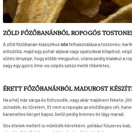
ZÖLD FŐZŐBANÁNBÓL ROPOGÓS TOSTONE
A zöld főzőbanán klasszikus
sós
felhasználása a tostones: kari
elősütöd, majd egy pohár aljával vagy spatulával kilapítod, v
sütés lényege, hogy előbb megpuhul, utána pedig kialakul a r
vagy egy gyors lime-os csípős szósz mellé tökéletes.
ÉRETT FŐZŐBANÁNBÓL MADUROST KÉSZÍT
Ha a héj már sárga és foltosodik, vagy akár majdnem fekete, j
zsiradék, és türelem. Itt nem a ropogás az elsődleges cél, hanem
karamelles kérget kapsz, belül pedig krémes és lágy marad.
Sós ételek mellett is működik köretként, például fűszeres bab, 