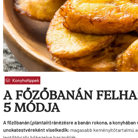
Konyhatippek
A FŐZŐBANÁN FELH
5 MÓDJA
A főzőbanán (
plantain
) ránézésre a banán rokona, a konyhában v
unokatestvéreként viselkedik:
magasabb keményítőtartalmú a 
legtöbbször hőkezelve használják.