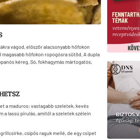
S
kákra vágod, először alacsonyabb hőfokon
égül magasabb hőfokon ropogósra sütöd. A dupla
oppanós kéreg. Só, fokhagymás mártogatós,
HETSZ
öhet a maduros: vastagabb szeletek, kevés
 a lassú pirulás, amitől a szeletek szélein
grillcsirke, csípős raguk mellé, de egy csipet