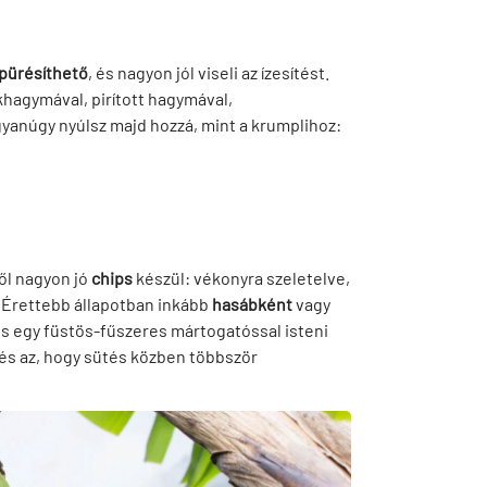
pürésíthető
, és nagyon jól viseli az ízesítést.
okhagymával, pirított hagymával,
gyanúgy nyúlsz majd hozzá, mint a krumplihoz:
ből nagyon jó
chips
készül: vékonyra szeletelve,
. Érettebb állapotban inkább
hasábként
vagy
és egy füstös-fűszeres mártogatóssal isteni
 és az, hogy sütés közben többször