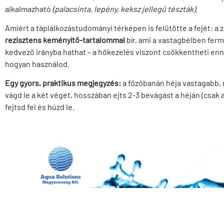
alkalmazható
(palacsinta, lepény, keksz jellegű tészták)
.
Amiért a táplálkozástudományi térképen is felütötte a fejét: a z
rezisztens keményítő-tartalommal
bír, ami a vastagbélben fer
kedvező irányba hathat – a hőkezelés viszont csökkentheti enn
hogyan használod.
Egy gyors, praktikus megjegyzés:
a főzőbanán héja vastagabb,
vágd le a két végét, hosszában ejts 2-3 bevágást a héján (csak 
fejtsd fel és húzd le.