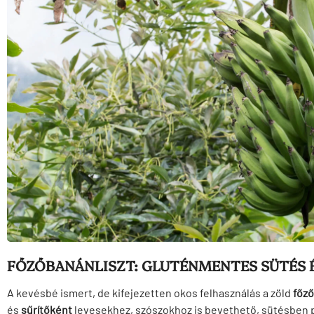
FŐZŐBANÁNLISZT: GLUTÉNMENTES SÜTÉS É
A kevésbé ismert, de kifejezetten okos felhasználás a zöld
főző
és
sűrítőként
levesekhez, szószokhoz is bevethető, sütésben