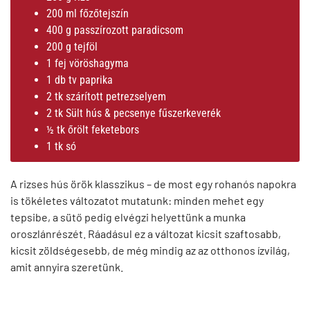
200 ml főzőtejszín
400 g passzírozott paradicsom
200 g tejföl
1 fej vöröshagyma
1 db tv paprika
2 tk szárított petrezselyem
2 tk Sült hús & pecsenye fűszerkeverék
½ tk őrölt feketebors
1 tk só
A rizses hús örök klasszikus – de most egy rohanós napokra
is tökéletes változatot mutatunk: minden mehet egy
tepsibe, a sütő pedig elvégzi helyettünk a munka
oroszlánrészét. Ráadásul ez a változat kicsit szaftosabb,
kicsit zöldségesebb, de még mindig az az otthonos ízvilág,
amit annyira szeretünk.