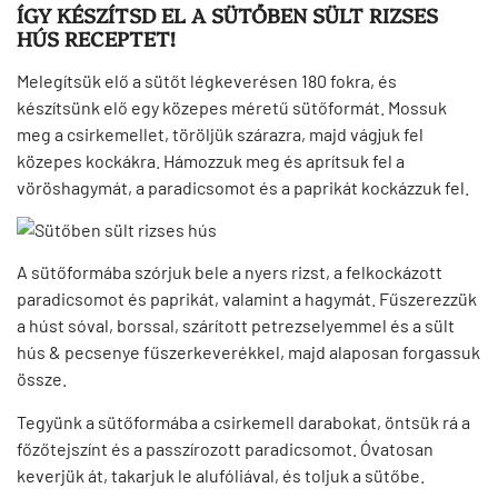
ÍGY KÉSZÍTSD EL A SÜTŐBEN SÜLT RIZSES
HÚS RECEPTET!
Melegítsük elő a sütőt légkeverésen 180 fokra, és
készítsünk elő egy közepes méretű sütőformát. Mossuk
meg a csirkemellet, töröljük szárazra, majd vágjuk fel
közepes kockákra. Hámozzuk meg és aprítsuk fel a
vöröshagymát, a paradicsomot és a paprikát kockázzuk fel.
A sütőformába szórjuk bele a nyers rizst, a felkockázott
paradicsomot és paprikát, valamint a hagymát. Fűszerezzük
a húst sóval, borssal, szárított petrezselyemmel és a sült
hús & pecsenye fűszerkeverékkel, majd alaposan forgassuk
össze.
Tegyünk a sütőformába a csirkemell darabokat, öntsük rá a
főzőtejszínt és a passzírozott paradicsomot. Óvatosan
keverjük át, takarjuk le alufóliával, és toljuk a sütőbe.