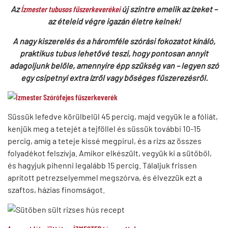
Az
Ízmester tubusos fűszerkeverékei
új szintre emelik az ízeket –
az ételeid végre igazán életre kelnek!
A nagy kiszerelés és a háromféle szórási fokozatot kínáló,
praktikus tubus lehetővé teszi, hogy pontosan annyit
adagoljunk belőle, amennyire épp szükség van – legyen szó
egy csipetnyi extra ízről vagy bőséges fűszerezésről.
Süssük lefedve körülbelül 45 percig, majd vegyük le a fóliát,
kenjük meg a tetejét a tejföllel és süssük további 10-15
percig, amíg a teteje kissé megpirul, és a rizs az összes
folyadékot felszívja. Amikor elkészült, vegyük ki a sütőből,
és hagyjuk pihenni legalább 15 percig. Tálaljuk frissen
aprított petrezselyemmel megszórva, és élvezzük ezt a
szaftos, házias finomságot.