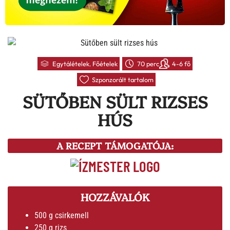
Egytálételek
,
Főételek
70 perc
4-6 fő
Szponzorált tartalom
SÜTŐBEN SÜLT RIZSES
HÚS
A RECEPT TÁMOGATÓJA:
HOZZÁVALÓK
500 g csirkemell
250 g rizs