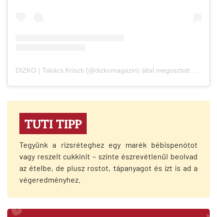
DIZKO | Takács Kriszti (@dizkomagazin) által megosztott bejegyzés
TUTI TIPP
Tegyünk a rizsréteghez egy marék bébispenótot
vagy reszelt cukkinit – szinte észrevétlenül beolvad
az ételbe, de plusz rostot, tápanyagot és ízt is ad a
végeredményhez.