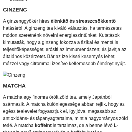
GINZENG
A ginzenggyökér híres
élénkítő és stresszcsökkentő
hatásáról. A ginzeng tea kiváló választás, ha természetes
módon szeretnénk növelni energiaszintünket. Kutatások
kimutatták, hogy a ginzeng fokozza a fizikai és mentális
teljesítőképességet, erősíti az immunrendszert, és javítja az
általános közérzetet. Bár az íze kissé kesernyés lehet,
mézzel vagy citrommal ízesítve kellemesebb élményt nyújt.
MATCHA
A matcha egy finomra őrölt zöld tea, amely Japánból
származik. A matcha különlegessége abban rejlik, hogy az
egész tealevelet fogyasztjuk el, így jóval magasabb az
antioxidáns- és tápanyagtartalma, mint a hagyományos zöld
teáé. A matcha
koffeint
is tartalmaz, de a benne lévő
L-