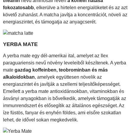
theanin
nevű aminosav révén
a koffein hatása
fokozatosabb
, elkerülve a hirtelen energialöketet és az azt
követő zuhanást. A matcha javítja a koncentrációt, növeli az
energiaszintet, és támogatja az anyagcserét.
YERBA MATE
A yerba mate egy dél-amerikai ital, amelyet az Ilex
paraguariensis nevű növény leveleiből készítenek. A yerba
mate
gazdag koffeinben, teobrominban és más
alkaloidokban
, amelyek együttesen növelik az
energiaszintet és javítják a szellemi teljesítőképességet.
Emellett a yerba mate antioxidánsokban, vitaminokban és
ásványi anyagokban is bővelkedik, amelyek támogatják az
immunrendszert és elősegítik az általános egészséget. Az
íze füstös, fanyar és enyhén földes, ami elsőre szokatlan
lehet, de idővel sokan megkedvelik.