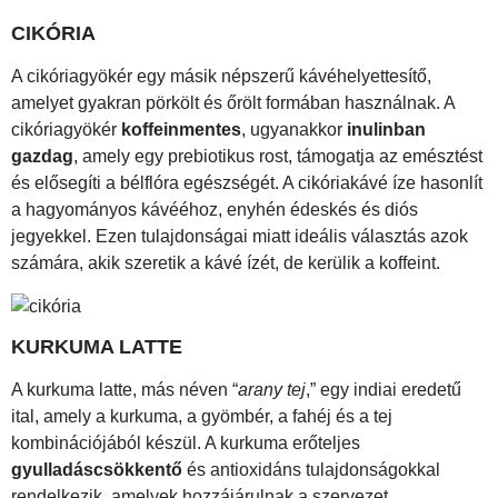
CIKÓRIA
A cikóriagyökér egy másik népszerű kávéhelyettesítő,
amelyet gyakran pörkölt és őrölt formában használnak. A
cikóriagyökér
koffeinmentes
, ugyanakkor
inulinban
gazdag
, amely egy prebiotikus rost, támogatja az emésztést
és elősegíti a bélflóra egészségét. A cikóriakávé íze hasonlít
a hagyományos kávééhoz, enyhén édeskés és diós
jegyekkel. Ezen tulajdonságai miatt ideális választás azok
számára, akik szeretik a kávé ízét, de kerülik a koffeint.
KURKUMA LATTE
A kurkuma latte, más néven “
arany tej
,” egy indiai eredetű
ital, amely a kurkuma, a gyömbér, a fahéj és a tej
kombinációjából készül. A kurkuma erőteljes
gyulladáscsökkentő
és antioxidáns tulajdonságokkal
rendelkezik, amelyek hozzájárulnak a szervezet