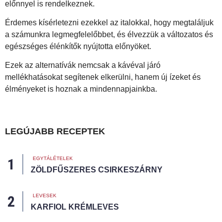
előnnyel is rendelkeznek.
Érdemes kísérletezni ezekkel az italokkal, hogy megtaláljuk
a számunkra legmegfelelőbbet, és élvezzük a változatos és
egészséges élénkítők nyújtotta előnyöket.
Ezek az alternatívák nemcsak a kávéval járó
mellékhatásokat segítenek elkerülni, hanem új ízeket és
élményeket is hoznak a mindennapjainkba.
LEGÚJABB RECEPTEK
EGYTÁLÉTELEK
ZÖLDFŰSZERES CSIRKESZÁRNY
LEVESEK
KARFIOL KRÉMLEVES