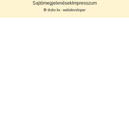
Sajtómegjelenések
Impresszum
© dizko.hu -
webdeveloper