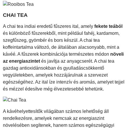
CHAI TEA
A chai tea indiai eredetű fűszeres ital, amely
fekete teából
és különböző fűszerekből, mint például fahéj, kardamom,
szegfűszeg, gyömbér és bors készül. A chai tea
koffeintartalma változó, de általában alacsonyabb, mint a
kávéé. A fűszerek kombinációja természetes módon
növeli
az energiaszintet
és javítja az anyagcserét. A chai tea
gazdag antioxidánsokban és gyulladáscsökkentő
vegyületekben, amelyek hozzájárulnak a szervezet
egészségéhez. Az ital íze intenzív és aromás, amelyet tejjel
és mézzel édesítve még élvezetesebbé tehetünk.
A kávéhelyettesítők világában számos lehetőség áll
rendelkezésre, amelyek nemcsak az energiaszint
növelésében segítenek, hanem számos egészségügyi