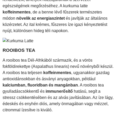
egészségének megőrzéséhez. A kurkuma latte
koffeinmentes
, de a benne lévő fűszerek természetes
módon
növelik az energiaszintet
és javítják az általános
közérzetet. Az ital krémes, fűszeres íze igazi kényeztetést
nyújt, különösen hideg téli napokon.
ROOIBOS TEA
A rooibos tea Dél-Afrikából származik, és a vörös
fokföldirekettye (Aspalathus linearis) nevű növényből készül.
A rooibos tea teljesen
koffeinmentes
, ugyanakkor gazdag
antioxidánsokban és ásványi anyagokban, például
kalciumban, fluoridban és mangánban
. A rooibos tea
gyulladáscsökkentő és
immunerősítő
hatású, segít a
stressz csökkentésében és az alvás javításában. Az íze lágy,
édeskés és enyhén diós, amely önmagában vagy mézzel,
citrommal ízesítve is kiváló.