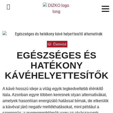
Életmód
EGÉSZSÉGES ÉS
HATÉKONY
KÁVÉHELYETTESÍTŐK
A kávé hosszú ideje a világ egyik legkedveltebb élénkítő
itala. Azonban egyre többen keresnek olyan alternatívákat,
amelyek hasonlóan energizáló hatással bírnak, de elkerülik
a kávéval járó negatív mellékhatásokat, mint például a
szorongás, a gyomorproblémák vagy az alvászavarok.