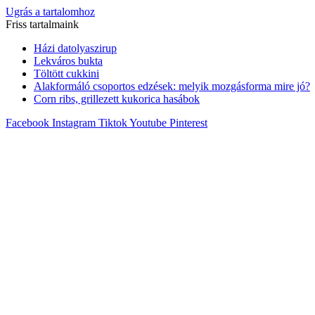
Ugrás a tartalomhoz
Friss tartalmaink
Házi datolyaszirup
Lekváros bukta
Töltött cukkini
Alakformáló csoportos edzések: melyik mozgásforma mire jó?
Corn ribs, grillezett kukorica hasábok
Facebook
Instagram
Tiktok
Youtube
Pinterest