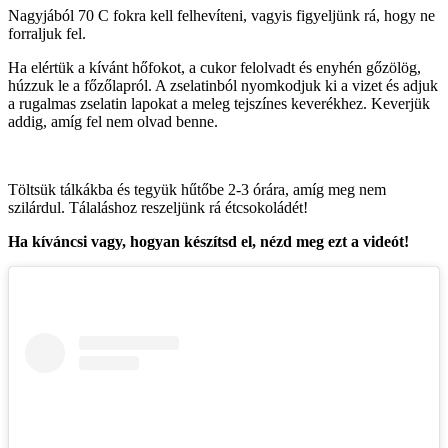
Nagyjából 70 C fokra kell felhevíteni, vagyis figyeljünk rá, hogy ne
forraljuk fel.
Ha elértük a kívánt hőfokot, a cukor felolvadt és enyhén gőzölög,
húzzuk le a főzőlapról. A zselatinból nyomkodjuk ki a vizet és adjuk
a rugalmas zselatin lapokat a meleg tejszínes keverékhez. Keverjük
addig, amíg fel nem olvad benne.
Töltsük tálkákba és tegyük hűtőbe 2-3 órára, amíg meg nem
szilárdul. Tálaláshoz reszeljünk rá étcsokoládét!
Ha kíváncsi vagy, hogyan készítsd el, nézd meg ezt a videót!