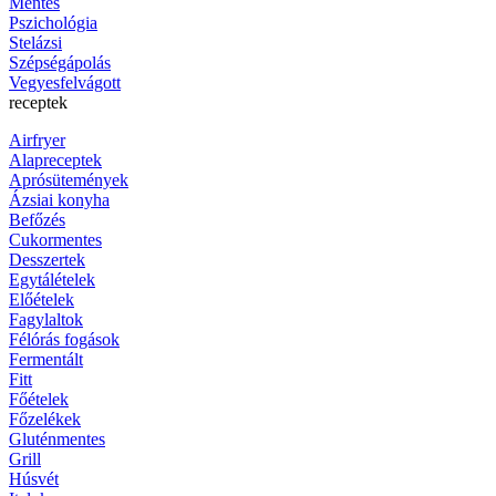
Mentes
Pszichológia
Stelázsi
Szépségápolás
Vegyesfelvágott
receptek
Airfryer
Alapreceptek
Aprósütemények
Ázsiai konyha
Befőzés
Cukormentes
Desszertek
Egytálételek
Előételek
Fagylaltok
Félórás fogások
Fermentált
Fitt
Főételek
Főzelékek
Gluténmentes
Grill
Húsvét