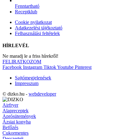
Fenntartható
Receptklub
Cookie nyilatkozat
Adatkezelési tájékoztató
Felhasználási feltételek
HÍRLEVÉL
Ne maradj le a friss hírekről!
FELIRATKOZOM
Facebook
Instagram
Tiktok
Youtube
Pinterest
Sajtómegjelenések
Impresszum
© dizko.hu -
webdeveloper
Airfryer
Alapreceptek
Aprósütemények
Ázsiai konyha
Befőzés
Cukormentes
Desszertek