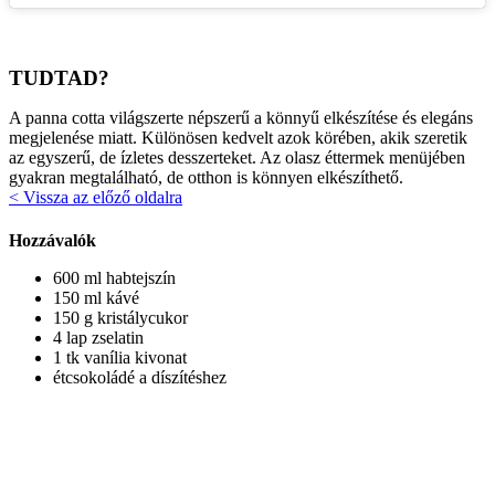
TUDTAD?
A panna cotta világszerte népszerű a könnyű elkészítése és elegáns
megjelenése miatt. Különösen kedvelt azok körében, akik szeretik
az egyszerű, de ízletes desszerteket. Az olasz éttermek menüjében
gyakran megtalálható, de otthon is könnyen elkészíthető.
< Vissza az előző oldalra
Hozzávalók
600 ml habtejszín
150 ml kávé
150 g kristálycukor
4 lap zselatin
1 tk vanília kivonat
étcsokoládé a díszítéshez