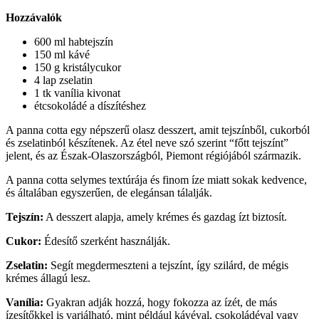
Hozzávalók
600 ml habtejszín
150 ml kávé
150 g kristálycukor
4 lap zselatin
1 tk vanília kivonat
étcsokoládé a díszítéshez
A panna cotta egy népszerű olasz desszert, amit tejszínből, cukorból
és zselatinból készítenek. Az étel neve szó szerint “főtt tejszínt”
jelent, és az Észak-Olaszországból, Piemont régiójából származik.
A panna cotta selymes textúrája és finom íze miatt sokak kedvence,
és általában egyszerűen, de elegánsan tálalják.
Tejszín:
A desszert alapja, amely krémes és gazdag ízt biztosít.
Cukor:
Édesítő szerként használják.
Zselatin:
Segít megdermeszteni a tejszínt, így szilárd, de mégis
krémes állagú lesz.
Vanília:
Gyakran adják hozzá, hogy fokozza az ízét, de más
ízesítőkkel is variálható, mint például kávéval, csokoládéval vagy