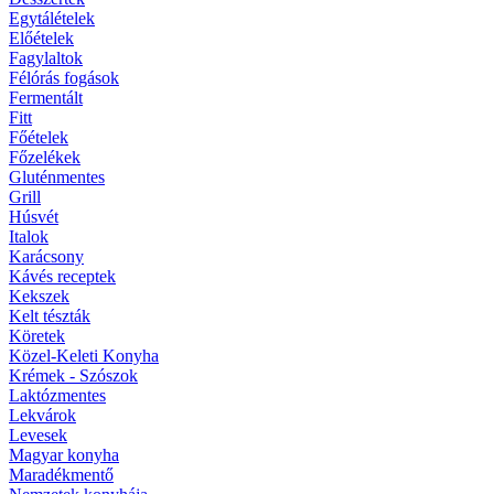
Egytálételek
Előételek
Fagylaltok
Félórás fogások
Fermentált
Fitt
Főételek
Főzelékek
Gluténmentes
Grill
Húsvét
Italok
Karácsony
Kávés receptek
Kekszek
Kelt tészták
Köretek
Közel-Keleti Konyha
Krémek - Szószok
Laktózmentes
Lekvárok
Levesek
Magyar konyha
Maradékmentő