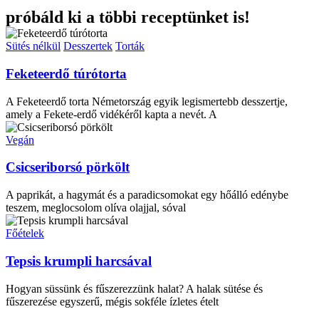
próbáld ki a többi receptünket is!
Sütés nélkül
Desszertek
Torták
Feketeerdő túrótorta
A Feketeerdő torta Németország egyik legismertebb desszertje,
amely a Fekete-erdő vidékéről kapta a nevét. A
Vegán
Csicseriborsó pörkölt
A paprikát, a hagymát és a paradicsomokat egy hőálló edénybe
teszem, meglocsolom olíva olajjal, sóval
Főételek
Tepsis krumpli harcsával
Hogyan süssünk és fűszerezzünk halat? A halak sütése és
fűszerezése egyszerű, mégis sokféle ízletes ételt