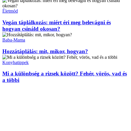
Életmód
Vegán táplálkozás: miért éri meg belevágni és
hogyan csináld okosan?
Baba-Mama
Hozzátáplálás: mit, mikor, hogyan?
Konyhatippek
Mi a különbség a rizsek között? Fehér, vörös, vad és
a többi