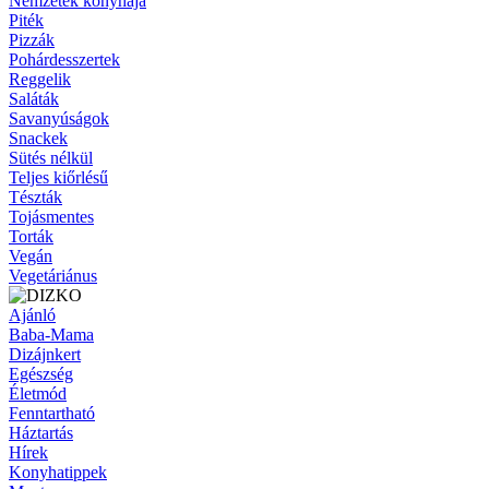
Nemzetek konyhája
Piték
Pizzák
Pohárdesszertek
Reggelik
Saláták
Savanyúságok
Snackek
Sütés nélkül
Teljes kiőrlésű
Tészták
Tojásmentes
Torták
Vegán
Vegetáriánus
Ajánló
Baba-Mama
Dizájnkert
Egészség
Életmód
Fenntartható
Háztartás
Hírek
Konyhatippek