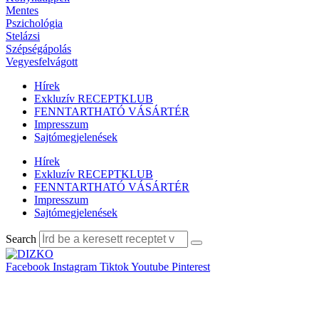
Mentes
Pszichológia
Stelázsi
Szépségápolás
Vegyesfelvágott
Hírek
Exkluzív RECEPTKLUB
FENNTARTHATÓ VÁSÁRTÉR
Impresszum
Sajtómegjelenések
Hírek
Exkluzív RECEPTKLUB
FENNTARTHATÓ VÁSÁRTÉR
Impresszum
Sajtómegjelenések
Search
Facebook
Instagram
Tiktok
Youtube
Pinterest