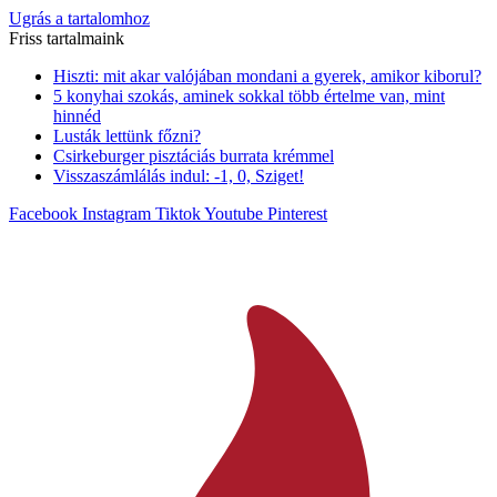
Ugrás a tartalomhoz
Friss tartalmaink
Hiszti: mit akar valójában mondani a gyerek, amikor kiborul?
5 konyhai szokás, aminek sokkal több értelme van, mint
hinnéd
Lusták lettünk főzni?
Csirkeburger pisztáciás burrata krémmel
Visszaszámlálás indul: -1, 0, Sziget!
Facebook
Instagram
Tiktok
Youtube
Pinterest