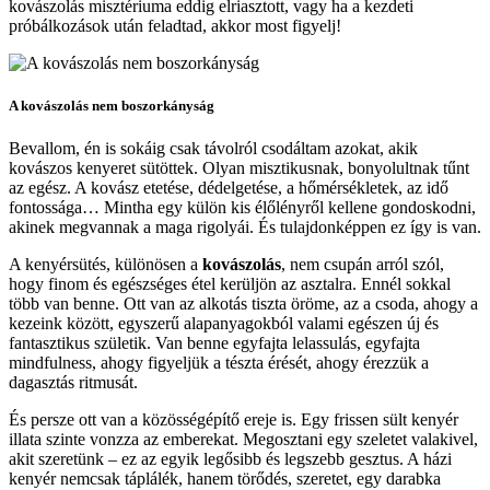
kovászolás misztériuma eddig elriasztott, vagy ha a kezdeti
próbálkozások után feladtad, akkor most figyelj!
A kovászolás nem boszorkányság
Bevallom, én is sokáig csak távolról csodáltam azokat, akik
kovászos kenyeret sütöttek. Olyan misztikusnak, bonyolultnak tűnt
az egész. A kovász etetése, dédelgetése, a hőmérsékletek, az idő
fontossága… Mintha egy külön kis élőlényről kellene gondoskodni,
akinek megvannak a maga rigolyái. És tulajdonképpen ez így is van.
A kenyérsütés, különösen a
kovászolás
, nem csupán arról szól,
hogy finom és egészséges étel kerüljön az asztalra. Ennél sokkal
több van benne. Ott van az alkotás tiszta öröme, az a csoda, ahogy a
kezeink között, egyszerű alapanyagokból valami egészen új és
fantasztikus születik. Van benne egyfajta lelassulás, egyfajta
mindfulness, ahogy figyeljük a tészta érését, ahogy érezzük a
dagasztás ritmusát.
És persze ott van a közösségépítő ereje is. Egy frissen sült kenyér
illata szinte vonzza az emberekat. Megosztani egy szeletet valakivel,
akit szeretünk – ez az egyik legősibb és legszebb gesztus. A házi
kenyér nemcsak táplálék, hanem törődés, szeretet, egy darabka