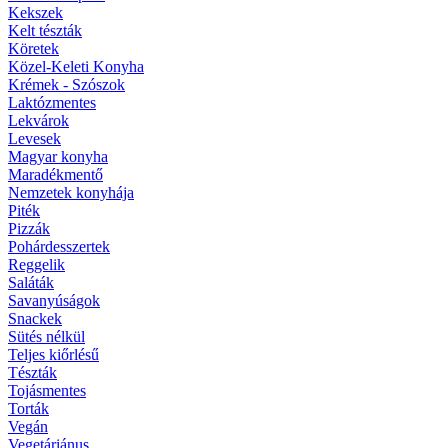
Kekszek
Kelt tészták
Köretek
Közel-Keleti Konyha
Krémek - Szószok
Laktózmentes
Lekvárok
Levesek
Magyar konyha
Maradékmentő
Nemzetek konyhája
Piték
Pizzák
Pohárdesszertek
Reggelik
Saláták
Savanyúságok
Snackek
Sütés nélkül
Teljes kiőrlésű
Tészták
Tojásmentes
Torták
Vegán
Vegetáriánus