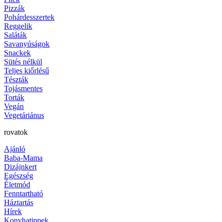
Pizzák
Pohárdesszertek
Reggelik
Saláták
Savanyúságok
Snackek
Sütés nélkül
Teljes kiőrlésű
Tészták
Tojásmentes
Torták
Vegán
Vegetáriánus
rovatok
Ajánló
Baba-Mama
Dizájnkert
Egészség
Életmód
Fenntartható
Háztartás
Hírek
Konyhatippek