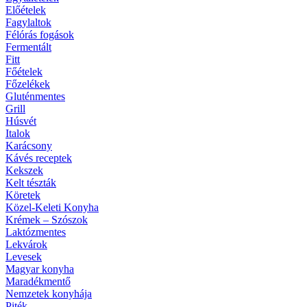
Előételek
Fagylaltok
Félórás fogások
Fermentált
Fitt
Főételek
Főzelékek
Gluténmentes
Grill
Húsvét
Italok
Karácsony
Kávés receptek
Kekszek
Kelt tészták
Köretek
Közel-Keleti Konyha
Krémek – Szószok
Laktózmentes
Lekvárok
Levesek
Magyar konyha
Maradékmentő
Nemzetek konyhája
Piték