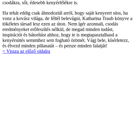
csodákra, sőt, édesebb kenyérfélékre is.
Ha tehát eddig csak álmodoztál arról, hogy saját kenyeret süss, ha
vonz a kovász világa, de féltél belevágni, Katharina Traub könyve a
tökéletes társad lesz ezen az úton. Nem ígér azonnali, csodás
eredményeket erőfeszítés nélkül, de megad minden tudást,
inspirációt és bátorítást ahhoz, hogy te is megtapasztalhasd a
kenyérsütés semmihez sem fogható örömét. Vágj bele, kísérletezz,
és élvezd minden pillanatát – és persze minden falatját!
< Vissza az előző oldalra