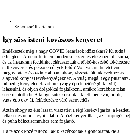
Szponzorált tartalom
Így süss isteni kovászos kenyeret
Emlékeztek még a nagy COVID-lezárások időszakára? Ki tudná
elfelejteni. Amikor hirtelen mindenki lisztért és élesztőért állt sorba,
és az Instagram feedünket elárasztották a többé-kevésbé tökéletesre
sült kenyerek és péksütemények fotói? Volt valami hihetetlenül
megnyugtató és őszinte abban, ahogy visszataláltunk ezekhez az
alapvető konyhai tevékenységekhez. A világ megállt egy pillanatra,
mi pedig kénytelenek voltunk (vagy épp lehetőségünk nyílt)
lelassulni, és olyan dolgokkal foglalkozni, amikre korábban talán
sosem jutott idő. A kenyérsütés sokunknak lett mentsvár, hobbi,
vagy épp egy új, felfedezésre váró szenvedély.
Aztán ahogy az élet lassan visszatért a régi kerékvágásba, a kezdeti
lelkesedés nem hagyott alább. A házi kenyér illata, az a ropogós héj
és puha bélzet semmihez sem fogható.
Ha te azok közé tartozol, akik kacérkodtak a gondolattal, de a