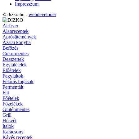
Impresszum
© dizko.hu -
webdeveloper
Airfryer
Alapreceptek
Aprósütemények
Ázsiai konyha
Befőzés
Cukormentes
Desszertek
Egytálételek
Előételek
Fagylaltok
Félórás fogások
Fermentált
Fitt
Főételek
Főzelékek
Gluténmentes
Grill
Húsvét
Italok
Karácsony
Kávés receptek