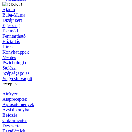
Ajánló
Baba-Mama
Dizájnkert
Egészség
Életmód
Fenntartható
Háztartás
Hírek
Konyhatippek
Mentes
Pszichológia
Stelázsi
Szépségápolás
Vegyesfelvágott
receptek
Airfryer
Alapreceptek
Aprósütemények
Ázsiai konyha
Befőzés
Cukormentes
Desszertek
Egytálételek