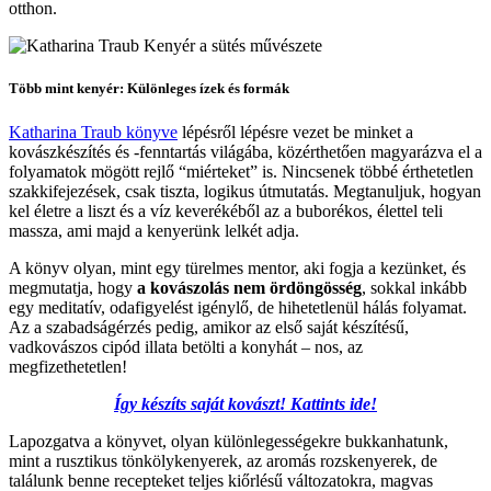
otthon.
Több mint kenyér: Különleges ízek és formák
Katharina Traub könyve
lépésről lépésre vezet be minket a
kovászkészítés és -fenntartás világába, közérthetően magyarázva el a
folyamatok mögött rejlő “miérteket” is. Nincsenek többé érthetetlen
szakkifejezések, csak tiszta, logikus útmutatás. Megtanuljuk, hogyan
kel életre a liszt és a víz keverékéből az a buborékos, élettel teli
massza, ami majd a kenyerünk lelkét adja.
A könyv olyan, mint egy türelmes mentor, aki fogja a kezünket, és
megmutatja, hogy
a kovászolás nem ördöngösség
, sokkal inkább
egy meditatív, odafigyelést igénylő, de hihetetlenül hálás folyamat.
Az a szabadságérzés pedig, amikor az első saját készítésű,
vadkovászos cipód illata betölti a konyhát – nos, az
megfizethetetlen!
Így készíts saját kovászt! Kattints ide!
Lapozgatva a könyvet, olyan különlegességekre bukkanhatunk,
mint a rusztikus tönkölykenyerek, az aromás rozskenyerek, de
találunk benne recepteket teljes kiőrlésű változatokra, magvas