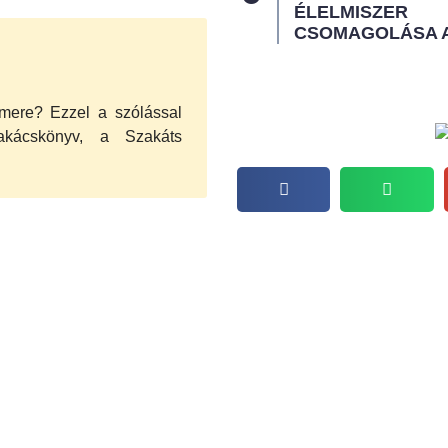
ÉLELMISZER
CSOMAGOLÁSA 
mere? Ezzel a szólással
zakácskönyv, a Szakáts