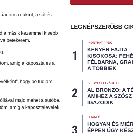
áadom a cukrot, a sót és
LEGNÉPSZERŰBB CI
ajd a másik kezemmel kisebb
tva betekerem.
KONYHATIPPEK
KENYÉR FAJTA
KISOKOSA: FEHÉ
FÉLBARNA, GRA
atom, amíg a káposzta és a
A TÖBBIEK
evélként”, hogy be tudjam
VEGYESFELVÁGOTT
AL BRONZO: A T
AMIHEZ A SZÓSZ
óliával majd mehet a sütőbe.
IGAZODIK
ütöm, amíg a káposztalevelek
AJÁNLÓ
HOGYAN ÉS MIÉ
ÉPPEN ÚGY KÉS