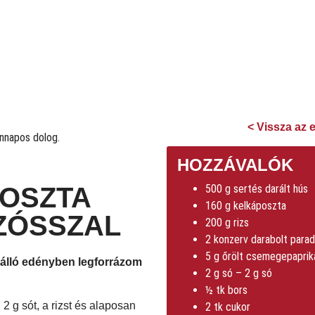
< Vissza az 
HOZZÁVALÓK
POSZTA
500 g sertés darált hús
160 g kelkáposzta
ZÓSSZAL
200 g rizs
2 konzerv darabolt para
5 g őrölt csemegepaprik
hőálló edényben legforrázom
2 g só – 2 g só
½ tk bors
2 g sót, a rizst és alaposan
2 tk cukor