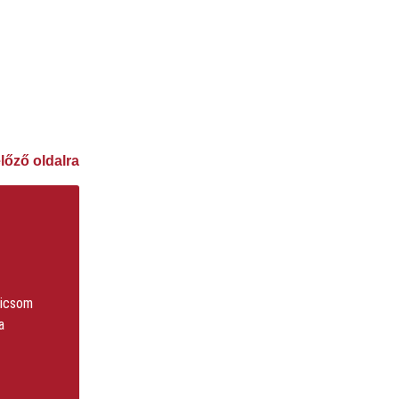
előző oldalra
dicsom
a