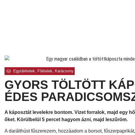
Egytálételek
,
Főételek
,
Karácsony
GYORS TÖLTÖTT KÁ
ÉDES PARADICSOMS
A káposztát levelekre bontom. Vizet forralok, majd egy 
őket. Körülbelül 5 percet hagyom ázni, majd leszűröm.
A darálthúst fűszerezem, hozzáadom a borsot, fűszerpaprikát, 