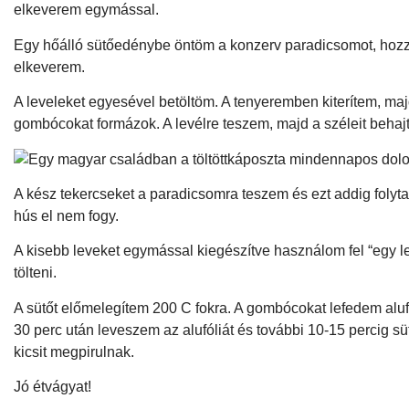
elkeverem egymással.
Egy hőálló sütőedénybe öntöm a konzerv paradicsomot, hozz
elkeverem.
A leveleket egyesével betöltöm. A tenyeremben kiterítem, m
gombócokat formázok. A levélre teszem, majd a széleit behaj
A kész tekercseket a paradicsomra teszem és ezt addig folyt
hús el nem fogy.
A kisebb leveket egymással kiegészítve használom fel “egy l
tölteni.
A sütőt előmelegítem 200 C fokra. A gombócokat lefedem aluf
30 perc után leveszem az alufóliát és további 10-15 percig s
kicsit megpirulnak.
Jó étvágyat!