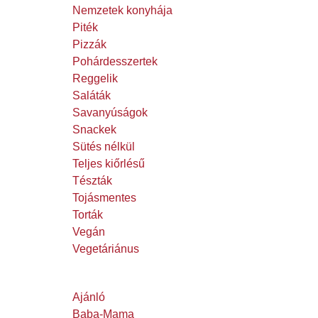
Nemzetek konyhája
Piték
Pizzák
Pohárdesszertek
Reggelik
Saláták
Savanyúságok
Snackek
Sütés nélkül
Teljes kiőrlésű
Tészták
Tojásmentes
Torták
Vegán
Vegetáriánus
Ajánló
Baba-Mama