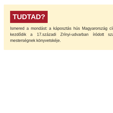
TUDTAD?
Ismered a mondást: a káposztás hús Magyarország cí
kezdődik a 17.századi Zrínyi-udvarban íródott s
mesterségnek könyvetskéje.