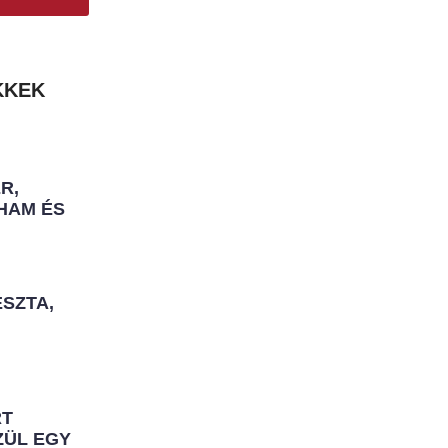
KKEK
R,
HAM ÉS
ÉSZTA,
RT
ZÜL EGY