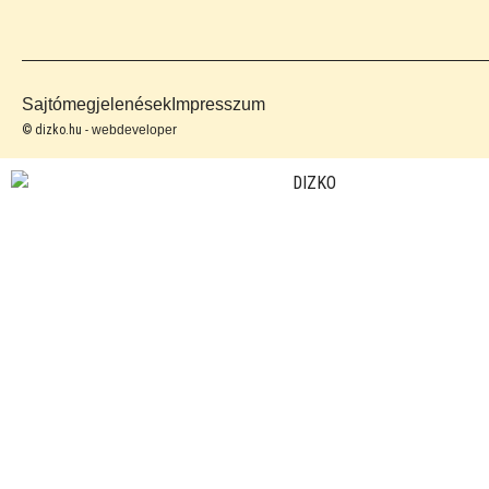
Sajtómegjelenések
Impresszum
© dizko.hu -
webdeveloper