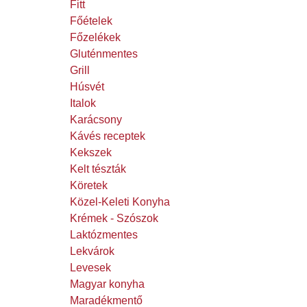
Fitt
Főételek
Főzelékek
Gluténmentes
Grill
Húsvét
Italok
Karácsony
Kávés receptek
Kekszek
Kelt tészták
Köretek
Közel-Keleti Konyha
Krémek - Szószok
Laktózmentes
Lekvárok
Levesek
Magyar konyha
Maradékmentő