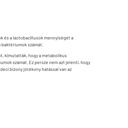
k és a lactobacillusok mennyiségét a
m baktériumok számát.
őt, kimutatták, hogy a metabolikus
umok számát. Ez persze nem azt jelenti, hogy
deci bizony jótékony hatással van az