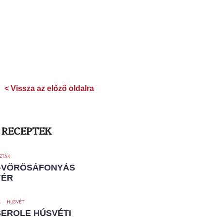
< Vissza az előző oldalra
 RECEPTEK
ZTÁK
-VÖRÖSÁFONYÁS
YÉR
K
HÚSVÉT
EROLE HÚSVÉTI