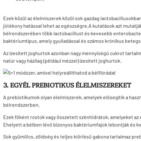
Ezek közül az élelmiszerek közül sok gazdag lactobacillusokba
jótékony hatással lehet az egészségre.A kutatások azt mutatjá
bélrendszerében több lactobacillust és kevesebb enterobacter
baktériumtípus, amely gyulladással és számos krónikus beteg
Az ízesített joghurtok azonban nagy mennyiségű cukrot tartalmaz
natúr vagy házilag (például mézzel) ízesített joghurtok.
3. EGYÉL PREBIOTIKUS ÉLELMISZEREKET
A prebiotikumok olyan élelmiszerek, amelyek elősegítik a has
bélrendszerben.
Ezek főként rostok vagy összetett szénhidrátok, amelyeket a
Ehelyett a bélben lévő bizonyos baktériumfajok lebontják és k
Sok gyümölcs, zöldség és teljes kiőrlésű gabona tartalmaz pre