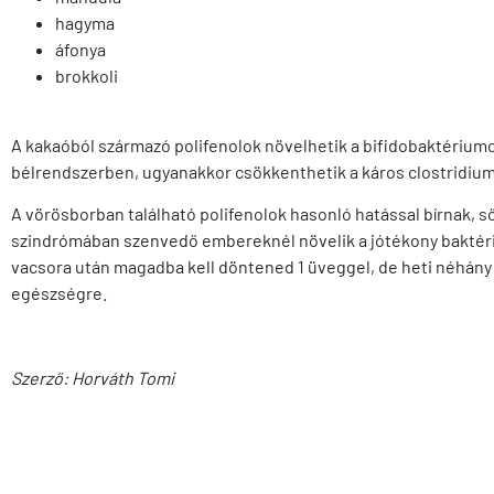
hagyma
áfonya
brokkoli
A kakaóból származó polifenolok növelhetik a bifidobaktériumo
bélrendszerben, ugyanakkor csökkenthetik a káros clostridiu
A vörösborban található polifenolok hasonló hatással bírnak, s
szindrómában szenvedő embereknél növelik a jótékony baktéri
vacsora után magadba kell döntened 1 üveggel, de heti néhány 
egészségre.
Szerző: Horváth Tomi