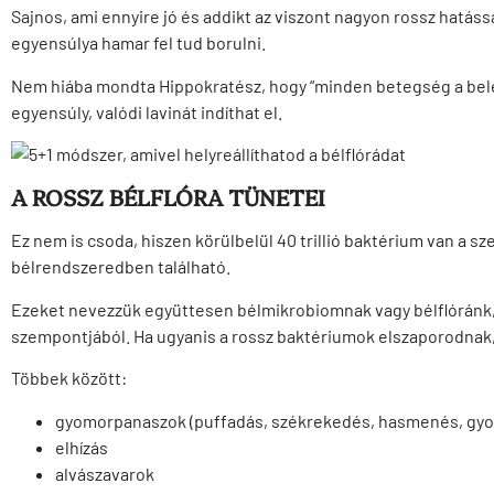
Sajnos, ami ennyire jó és addikt az viszont nagyon rossz hatáss
egyensúlya hamar fel tud borulni.
Nem hiába mondta Hippokratész, hogy “minden betegség a belek
egyensúly, valódi lavinát indíthat el.
A ROSSZ BÉLFLÓRA TÜNETEI
Ez nem is csoda, hiszen körülbelül 40 trillió baktérium van a 
bélrendszeredben található.
Ezeket nevezzük együttesen bélmikrobiomnak vagy bélflóránk,
szempontjából. Ha ugyanis a rossz baktériumok elszaporodnak
Többek között:
gyomorpanaszok (puffadás, székrekedés, hasmenés, gy
elhízás
alvászavarok