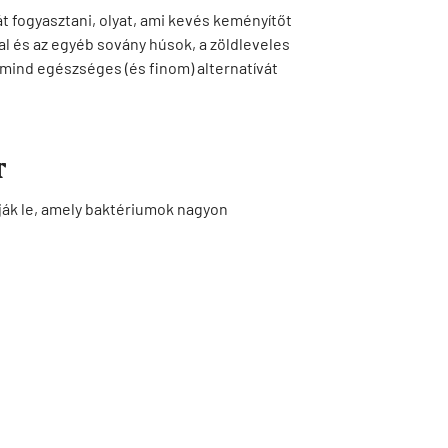
t fogyasztani, olyat, ami kevés keményítőt
hal és az egyéb sovány húsok, a zöldleveles
d-mind egészséges (és finom) alternatívát
T
ják le, amely baktériumok nagyon