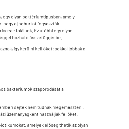
n, egy olyan baktériumtípusban, amely
k, hogy a joghurtot fogyasztók
iaceae találunk. Ez utóbbi egy olyan
séggel hozható összefüggésbe.
nak, így kerülni kell őket: sokkal jobbak a
znos baktériumok szaporodását a
z emberi sejtek nem tudnak megemészteni.
vázi üzemanyagként használják fel őket.
biotikumokat, amelyek elősegíthetik az olyan