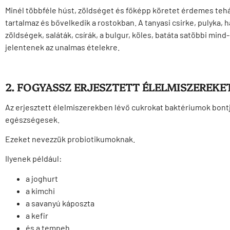
Minél többféle húst, zöldséget és főképp köretet érdemes tehá
tartalmaz és bővelkedik a rostokban. A tanyasi csirke, pulyka, 
zöldségek, saláták, csírák, a bulgur, köles, batáta satöbbi min
jelentenek az unalmas ételekre.
2. FOGYASSZ ERJESZTETT ÉLELMISZEREKE
Az erjesztett élelmiszerekben lévő cukrokat baktériumok bont
egészségesek.
Ezeket nevezzük probiotikumoknak.
Ilyenek például:
a joghurt
a kimchi
a savanyú káposzta
a kefir
és a tempeh.