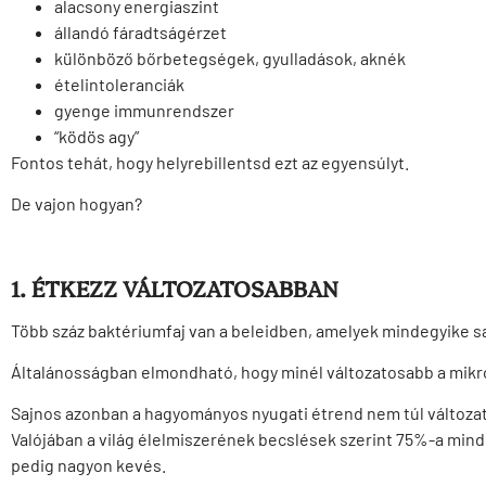
alacsony energiaszint
állandó fáradtságérzet
különböző bőrbetegségek, gyulladások, aknék
ételintoleranciák
gyenge immunrendszer
“ködös agy”
Fontos tehát, hogy helyrebillentsd ezt az egyensúlyt.
De vajon hogyan?
1. ÉTKEZZ VÁLTOZATOSABBAN
Több száz baktériumfaj van a beleidben, amelyek mindegyike s
Általánosságban elmondható, hogy minél változatosabb a mik
Sajnos azonban a hagyományos nyugati étrend nem túl változat
Valójában a világ élelmiszerének becslések szerint 75%-a mindö
pedig nagyon kevés.