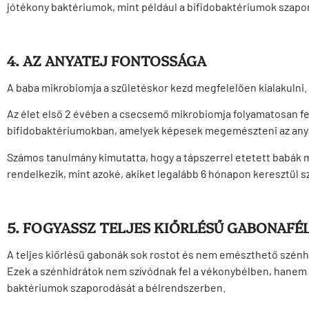
jótékony baktériumok, mint például a bifidobaktériumok szapo
4. AZ ANYATEJ FONTOSSÁGA
A baba mikrobiomja a születéskor kezd megfelelően kialakulni.
Az élet első 2 évében a csecsemő mikrobiomja folyamatosan fe
bifidobaktériumokban, amelyek képesek megemészteni az anya
Számos tanulmány kimutatta, hogy a tápszerrel etetett babák
rendelkezik, mint azoké, akiket legalább 6 hónapon keresztül s
5. FOGYASSZ TELJES KIŐRLÉSŰ GABONAFÉ
A teljes kiőrlésű gabonák sok rostot és nem emészthető szénhi
Ezek a szénhidrátok nem szívódnak fel a vékonybélben, hanem a
baktériumok szaporodását a bélrendszerben.