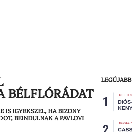
L
LEGÚJABB
A BÉLFLÓRÁDAT
KELT TÉS
DIÓS
KEN
 IS IGYEKSZEL, HA BIZONY
OT, BEINDULNAK A PAVLOVI
REGGELI
CASS