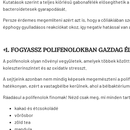
Kutatások szerint a teljes kiőrlésű gabonafélék elősegíthetik a
bacteroidetesek gyarapodását.
Persze érdemes megemlíteni azért azt is, hogy a cöliákiában 
épphogy gyulladásos reakciókat okoz, így negatív hatással van 
+1. FOGYASSZ POLIFENOLOKBAN GAZDAG É
A polifenolok olyan növényi vegyületek, amelyek többek között 
koleszterinszintet és az oxidatív stresszt.
A sejtjeink azonban nem mindig képesek megemészteni a polife
hatékonyan, ezért a vastagbélbe kerülnek, ahol a bélbaktériu
Ráadásul a polifenolok finomak! Nézd csak meg, mi minden tar
kakaó és étcsokoládé
vörösbor
zöld tea
mandula