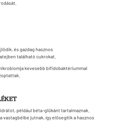
rodását.
jlődik, és gazdag hasznos
tejben található cukrokat.
 mikrobiomja kevesebb bifidobaktériummal
zoptattak.
LÉKET
drátot, például béta-glükánt tartalmaznak.
 vastagbélbe jutnak, így elősegítik a hasznos