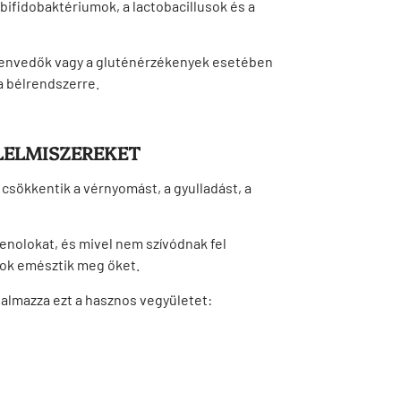
 bifidobaktériumok, a lactobacillusok és a
szenvedők vagy a gluténérzékenyek esetében
a bélrendszerre.
LELMISZEREKET
csökkentik a vérnyomást, a gyulladást, a
nolokat, és mivel nem szívódnak fel
mok emésztik meg őket.
talmazza ezt a hasznos vegyületet: