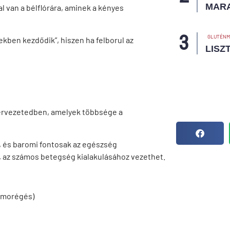
MAR
al van a bélflórára, aminek a kényes
GLUTÉNM
ben kezdődik”, hiszen ha felborul az
LISZ
szervezetedben, amelyek többsége a
 és baromi fontosak az egészség
, az számos betegség kialakulásához vezethet.
omorégés)