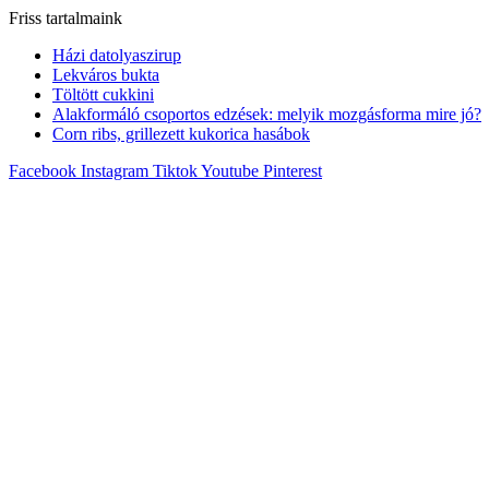
Ugrás
Friss tartalmaink
a
Házi datolyaszirup
tartalomhoz
Lekváros bukta
Töltött cukkini
Alakformáló csoportos edzések: melyik mozgásforma mire jó?
Corn ribs, grillezett kukorica hasábok
Facebook
Instagram
Tiktok
Youtube
Pinterest