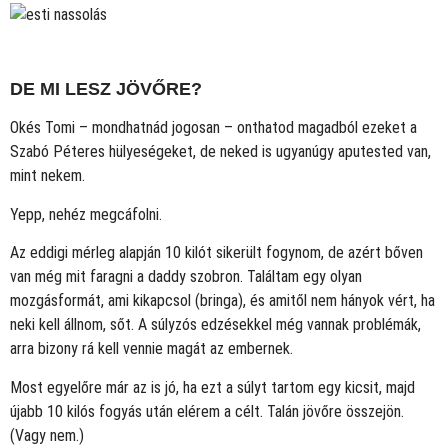
DE MI LESZ JÖVŐRE?
Okés Tomi – mondhatnád jogosan – onthatod magadból ezeket a
Szabó Péteres hülyeségeket, de neked is ugyanúgy aputested van,
mint nekem.
Yepp, nehéz megcáfolni.
Az eddigi mérleg alapján 10 kilót sikerült fogynom, de azért bőven
van még mit faragni a daddy szobron. Találtam egy olyan
mozgásformát, ami kikapcsol (bringa), és amitől nem hányok vért, ha
neki kell állnom, sőt. A súlyzós edzésekkel még vannak problémák,
arra bizony rá kell vennie magát az embernek.
Most egyelőre már az is jó, ha ezt a súlyt tartom egy kicsit, majd
újabb 10 kilós fogyás után elérem a célt. Talán jövőre összejön.
(Vagy nem.)