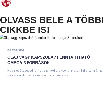
OLVASS BELE A TÖBBI
CIKKBE IS!
EGÉSZSÉG
OLAJ VAGY KAPSZULA? FENNTARTHATÓ
OMEGA-3 FORRÁSOK
Ha az egészséged fontos számodra, akkor biztosan hallottál már az
omega-3-ról. Ezek az esszenciális zsírsavak