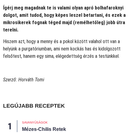
Ígérj meg magadnak te is valami olyan apró bolhafaroknyi
dolgot, amit tudod, hogy képes leszel betartani, és ezek a
mikrosikerek fognak téged majd (remélhetőleg) jobb útra
terelni.
Hiszem azt, hogy a menny és a pokol között valahol ott van a
helyünk a purgatóriumban, ami nem kockás has és kidolgozott
felsőtest, hanem egy sima, elégedettség érzés a testünkkel.
Szerző: Horváth Tomi
LEGÚJABB RECEPTEK
SAVANYÚSÁGOK
Mézes-Chilis Retek