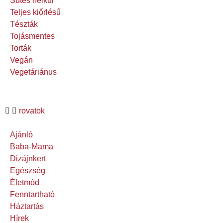
Sütés nélkül
Teljes kiőrlésű
Tészták
Tojásmentes
Torták
Vegán
Vegetáriánus
rovatok
Ajánló
Baba-Mama
Dizájnkert
Egészség
Életmód
Fenntartható
Háztartás
Hírek