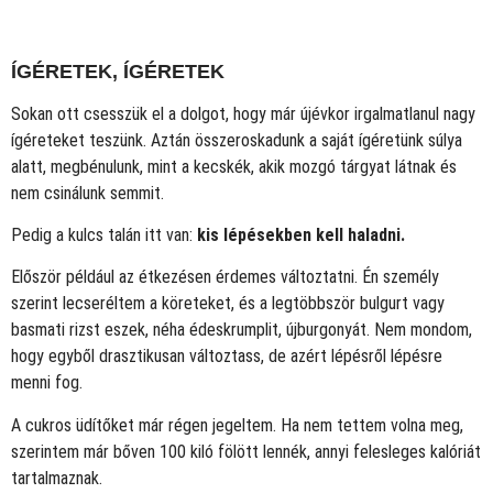
ÍGÉRETEK, ÍGÉRETEK
Sokan ott csesszük el a dolgot, hogy már újévkor irgalmatlanul nagy
ígéreteket teszünk. Aztán összeroskadunk a saját ígéretünk súlya
alatt, megbénulunk, mint a kecskék, akik mozgó tárgyat látnak és
nem csinálunk semmit.
Pedig a kulcs talán itt van:
kis lépésekben kell haladni.
Először például az étkezésen érdemes változtatni. Én személy
szerint lecseréltem a köreteket, és a legtöbbször bulgurt vagy
basmati rizst eszek, néha édeskrumplit, újburgonyát. Nem mondom,
hogy egyből drasztikusan változtass, de azért lépésről lépésre
menni fog.
A cukros üdítőket már régen jegeltem. Ha nem tettem volna meg,
szerintem már bőven 100 kiló fölött lennék, annyi felesleges kalóriát
tartalmaznak.