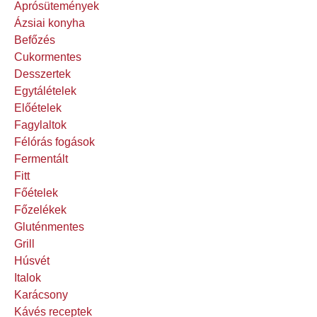
Aprósütemények
Ázsiai konyha
Befőzés
Cukormentes
Desszertek
Egytálételek
Előételek
Fagylaltok
Félórás fogások
Fermentált
Fitt
Főételek
Főzelékek
Gluténmentes
Grill
Húsvét
Italok
Karácsony
Kávés receptek