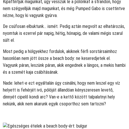
Kipattintjuk magunkat, úgy vesszük le a pólónkat a strandon, hogy
nem szégyelljük majd magunkat, és még Pumped Gabo is csettintve
nézne, hogy ki vagyunk gyúrva.
De csúfosan elbuktunk… ismét. Pedig aztán megvolt az elhatározás,
nyomtuk is ezerrel pár napig, hétig, hónapig, de valami mégis szarul
sült el.
Most pedig a hölgyekhez fordulok, akiknek férfi sorstársaimhoz
hasonlóan nem jött össze a beach body: ne keseredjetek el.
Vagyunk páran, leszünk páran, akik engednek a lángos, a mekis hambi
és a szemét kaja csábításának.
Nade: lehet-e ezt egyáltalán úgy csinálni, hogy nem leszel egy víz
helyett is fehérjét ivó, pólóját állandóan kényszeresen levető,
dinnyét cipelő kondi arc? Van-e a kettő között talpalatnyi hely
nekünk, akik nem akarunk egyik csoporthoz sem tartozni?