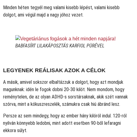
Minden héten tegyél meg valami kisebb lépést, valami kisebb
dolgot, ami végül majd a nagy jóhoz vezet.
BABFASÍRT LILAKÁPOSZTÁS KARFIOL PÜRÉVEL
LEGYENEK REÁLISAK AZOK A CÉLOK
A másik, amivel sokszor elbaltázzuk a dolgot, hogy azt mondjuk
magunknak: idén le fogok dobni 20-30 kilót. Nem mondom, hogy
reménytelen, de az olyan ADHD-s sorstársaknak, akik szét vannak
szórva, mint a kókuszreszelék, számukra csak hiú ábránd lesz.
Persze az sem mindegy, hogy az ember hány kilóról indul. 120-ról
nyilván könnyebb ledobni, mint adott esetben 90-ből lefaragni
ekkora súlyt.