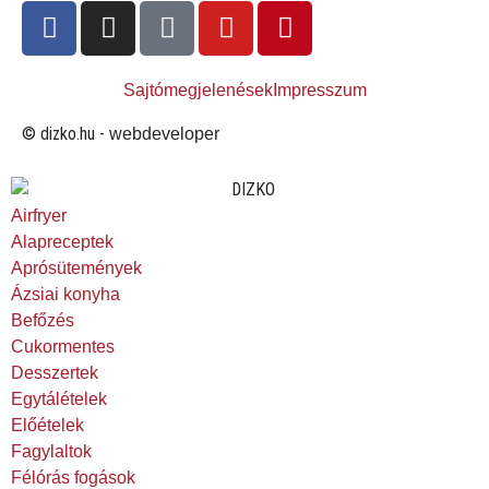
Sajtómegjelenések
Impresszum
© dizko.hu -
webdeveloper
Airfryer
Alapreceptek
Aprósütemények
Ázsiai konyha
Befőzés
Cukormentes
Desszertek
Egytálételek
Előételek
Fagylaltok
Félórás fogások