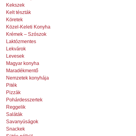
Kekszek
Kelt tészták
Köretek
Közel-Keleti Konyha
Krémek – Szószok
Laktózmentes
Lekvárok
Levesek
Magyar konyha
Maradékmentő
Nemzetek konyhája
Piték
Pizzák
Pohárdesszertek
Reggelik
Saláták
Savanyúságok
Snackek