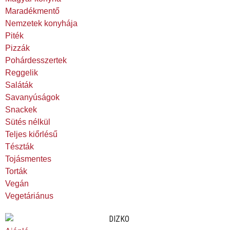
Maradékmentő
Nemzetek konyhája
Piték
Pizzák
Pohárdesszertek
Reggelik
Saláták
Savanyúságok
Snackek
Sütés nélkül
Teljes kiőrlésű
Tészták
Tojásmentes
Torták
Vegán
Vegetáriánus