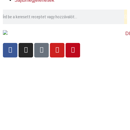
Sajtómegjelenések