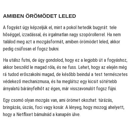
AMIBEN ÖRÖMÖDET LELED
A fogyást úgy képzeljük el, mint a pokol hetedik bugyrát: tele
hőséggel, izzadással, és irgalmatlan nagy szopórollerrel. Ha nem
találod meg azt a mozgásformát, amiben örömödet leled, akkor
pedig csúfosan el fogsz bukni.
Ha utálsz futni, de úgy gondolod, hogy ez a legjobb út a fogyáshoz,
akkor beszéld le magad róla, és ne fuss. Lehet, hogy az elején még
rá tudod erőszakolni magad, de később beindul a test természetes
védekező mechanizmusa, és ha meglátsz egy kicsit sötétebb
árnyalatú bárányfelhőt az égen, már visszavonulót fogsz fújni.
Egy csomó olyan mozgás van, ami örömet okozhat: túrázás,
bringázás, úszás, foci vagy kosár. A lényeg, hogy mozogj ahelyett,
hogy a Netflixet bámulnád a kanapén ülve.