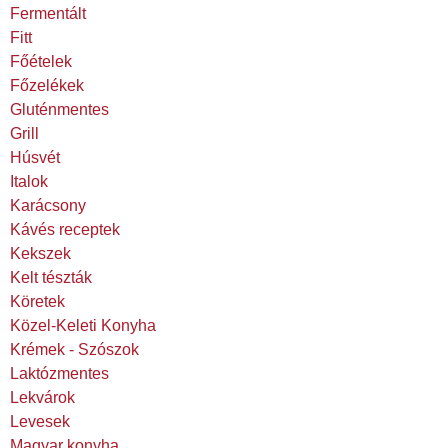
Fermentált
Fitt
Főételek
Főzelékek
Gluténmentes
Grill
Húsvét
Italok
Karácsony
Kávés receptek
Kekszek
Kelt tészták
Köretek
Közel-Keleti Konyha
Krémek - Szószok
Laktózmentes
Lekvárok
Levesek
Magyar konyha