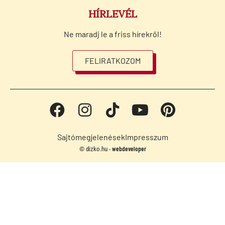
HÍRLEVÉL
Ne maradj le a friss hírekről!
FELIRATKOZOM
Sajtómegjelenések
Impresszum
webdeveloper
© dizko.hu -