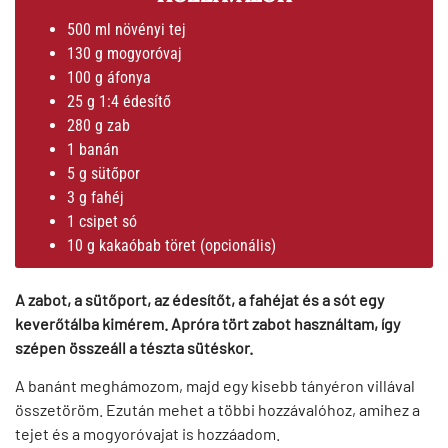
500 ml növényi tej
130 g mogyoróvaj
100 g áfonya
25 g 1:4 édesítő
280 g zab
1 banán
5 g sütőpor
3 g fahéj
1 csipet só
10 g kakaóbab töret (opcionális)
A zabot, a sütőport, az édesítőt, a fahéjat és a sót egy
keverőtálba kimérem. Apróra tört zabot használtam, így
szépen összeáll a tészta sütéskor.
A banánt meghámozom, majd egy kisebb tányéron villával
összetöröm. Ezután mehet a többi hozzávalóhoz, amihez a
tejet és a mogyoróvajat is hozzáadom.