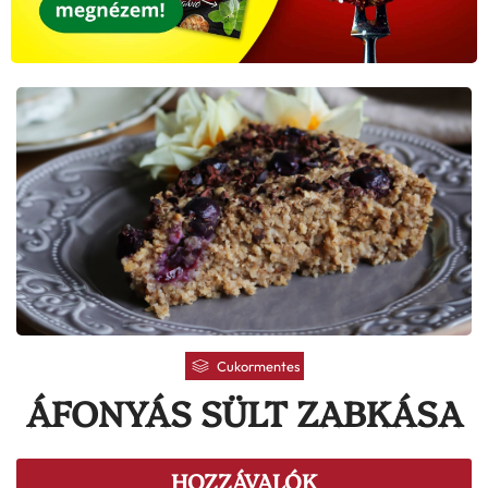
Cukormentes
ÁFONYÁS SÜLT ZABKÁSA
HOZZÁVALÓK