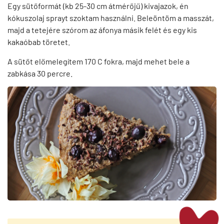
Egy sütőformát (kb 25-30 cm átmérőjű) kivajazok, én
kókuszolaj sprayt szoktam használni. Beleöntöm a masszát,
majd a tetejére szórom az áfonya másik felét és egy kis
kakaóbab töretet.
A sütőt előmelegítem 170 C fokra, majd mehet bele a
zabkása 30 percre.