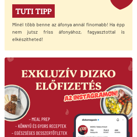
TUTI TIPP
Minél több benne az áfonya annál finomabb! Ha épp
nem jutsz friss áfonyához, fagyasztottal is
elkészítheted!