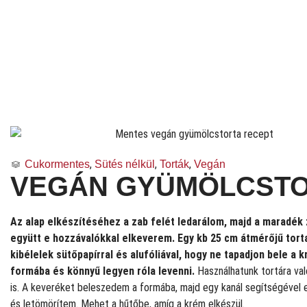
,
,
,
Cukormentes
Sütés nélkül
Torták
Vegán
VEGÁN GYÜMÖLCST
Az alap elkészítéséhez a zab felét ledarálom, majd a maradék 
együtt e hozzávalókkal elkeverem. Egy kb 25 cm átmérőjű tor
kibélelek sütőpapírral és alufóliával, hogy ne tapadjon bele a 
formába és könnyű legyen róla levenni.
Használhatunk tortára való
is. A keveréket beleszedem a formába, majd egy kanál segítségével
és letömörítem. Mehet a hűtőbe, amíg a krém elkészül.