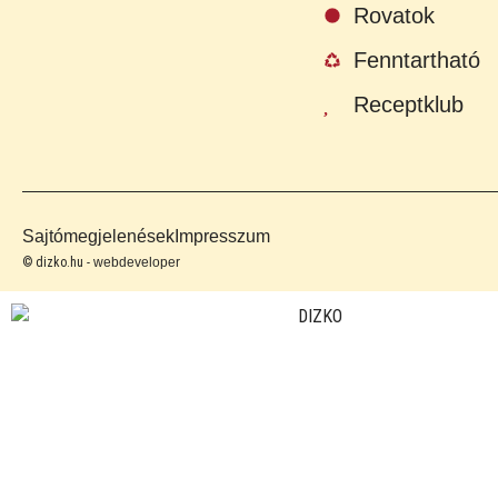
Rovatok
Fenntartható
Receptklub
Sajtómegjelenések
Impresszum
© dizko.hu -
webdeveloper