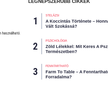
LEGNÉPSZERŰBB CIKKEK
STELÁZSI
A Koccintás Története – Honn
Vált Szokássá?
n használható.
PSZICHOLÓGIA
Zöld Lélekkel: Mit Keres A Psz
Természetben?
FENNTARTHATÓ
Farm To Table – A Fenntarthat
Forradalma?