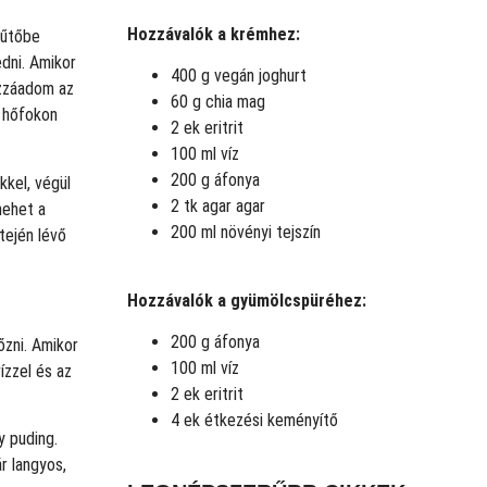
Hozzávalók a krémhez:
hűtőbe
dni. Amikor
400 g vegán joghurt
ozzáadom az
60 g chia mag
 hőfokon
2 ek eritrit
100 ml víz
200 g áfonya
kel, végül
2 tk agar agar
mehet a
200 ml növényi tejszín
tején lévő
Hozzávalók a gyümölcspüréhez:
200 g áfonya
őzni. Amikor
100 ml víz
ízzel és az
2 ek eritrit
4 ek étkezési keményítő
y puding.
r langyos,