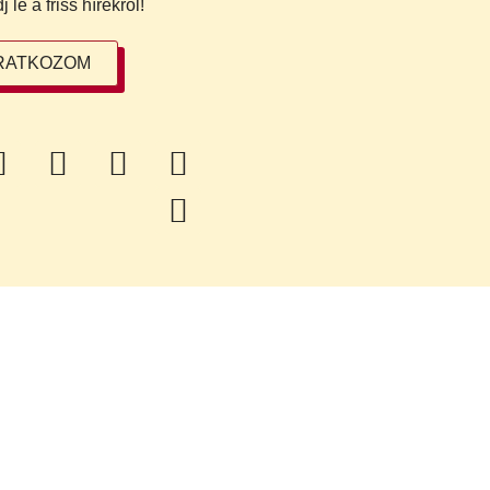
le a friss hírekről!
IRATKOZOM