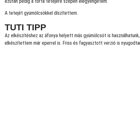
ezután pedig a torta tetejére szépen elegyengetem.
A tetejét gyümölcsökkel díszítettem.
TUTI TIPP
Az elkészítéshez az áfonya helyett más gyümölcsöt is használhatunk,
elkészítettem már eperrel is. Friss és fagyasztott verzió is nyugodta