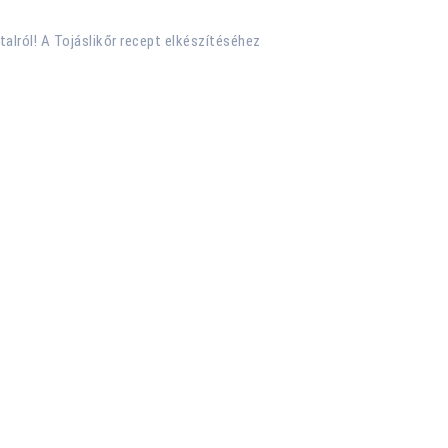
talról! A Tojáslikőr recept elkészítéséhez