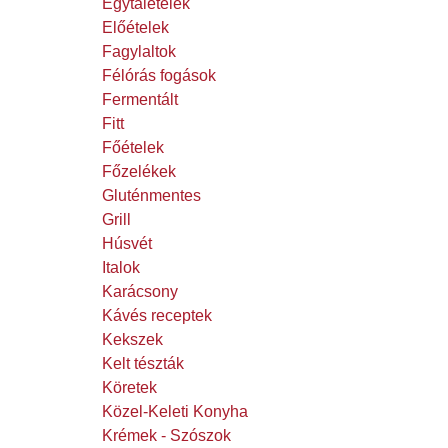
Egytálételek
Előételek
Fagylaltok
Félórás fogások
Fermentált
Fitt
Főételek
Főzelékek
Gluténmentes
Grill
Húsvét
Italok
Karácsony
Kávés receptek
Kekszek
Kelt tészták
Köretek
Közel-Keleti Konyha
Krémek - Szószok