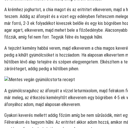
A krémhez joghurtot, a chia magot és az eritritet elkeverem, majd a 
teszem. Addig az áfonyát és a vizet egy edényben felteszem melege
már forró, 2-3 ek folyadékot kiveszek belőle és egy kis bögrében h
agar agart, elkeverem, majd mehet bele a főzőedénybe. Alacsonyabb
főzzük, amíg fel nem forr. Tegyük félre és hagyjuk hűlni.
A tejszínt kemény habbá verem, majd elkeverem a chia magos keverék
pedig a kihűlt gyümölcsöket is hozzáadom. Ha alaposan elkevertem 
hűtőben lévő alap tetejére és szépen elegyengetem. Elkészítem a te
záróréteget, addig pedig a hűtőben pihen.
A gyümölcsraguhoz az áfonyát a vízzel leturmixolom, majd felrakom f
már meleg, az étkezési keményítőt elkeverem egy bögrében 4-5 ek v
áfonyához adom, majd alaposan elkeverem.
Gyakori keverés mellett addig főzöm amíg be nem sűrűsödik, mint eg
Félrerakom és hagyom hűlni. Az eritritet akkor adom hozzá, amikor má