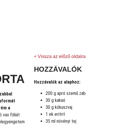
< Vissza az előző oldalra
HOZZÁVALÓK
ORTA
Hozzávalók az alaphoz:
200 g apró szemű zab
zabbal
30 g kakaó
taformát
30 g kókuszvaj
krém a
1 ek eritrit
 vax fóliát
35 ml növényi tej
 elegyengetem