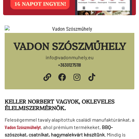
VADON SZÓSZMŰHELY
info@vadonmuhely.eu
+36301275118
KELLER NORBERT VAGYOK, OKLEVELES
ÉLELMISZERMÉRNÖK.
Feleségemmel tavaly alapítottuk családi manufaktúránkat, a
Vadon Szószműhelyt
, ahol prémium termékeket,
BBQ-
szószokat, csatnikat, hagymalekvárt készítünk
. Mindig is