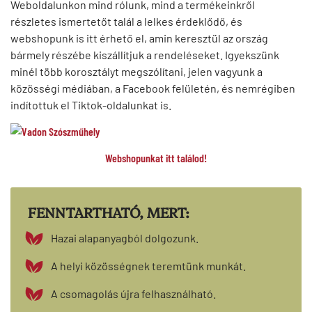
Weboldalunkon mind rólunk, mind a termékeinkről
részletes ismertetőt talál a lelkes érdeklődő, és
webshopunk is itt érhető el, amin keresztül az ország
bármely részébe kiszállítjuk a rendeléseket. Igyekszünk
minél több korosztályt megszólítani, jelen vagyunk a
közösségi médiában, a Facebook felületén, és nemrégiben
indítottuk el Tiktok-oldalunkat is.
Webshopunkat itt találod!
FENNTARTHATÓ, MERT:
Hazai alapanyagból dolgozunk.
A helyi közösségnek teremtünk munkát.
A csomagolás újra felhasználható.