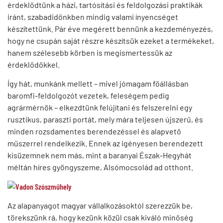
érdeklődtünk a házi, tartósítási és feldolgozási praktikák
iránt, szabadidőnkben mindig valami ínyencséget
készítettünk. Pár éve megérett bennünk a kezdeményezés,
hogy ne csupán saját részre készítsük ezeket a termékeket,
hanem szélesebb körben is megismertessük az
érdeklődőkkel.
Így hát, munkánk mellett – mivel jómagam főállásban
baromfi-feldolgozót vezetek, feleségem pedig
agrármérnök – elkezdtünk felújítani és felszerelni egy
rusztikus, paraszti portát, mely mára teljesen újszerű, és
minden rozsdamentes berendezéssel és alapvető
műszerrel rendelkezik. Ennek az igényesen berendezett
kisüzemnek nem más, mint a baranyai Észak-Hegyhát
méltán híres gyöngyszeme, Alsómocsolád ad otthont.
Az alapanyagot magyar vállalkozásoktól szerezzük be,
törekszünk rá, hogy kezünk közül csak kiváló minőség