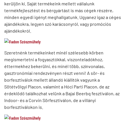
kerüljön ki. Saját termékeink mellett vállalunk
termékfejlesztést és bérgyártást is más cégek részére,
minden egyedi igényt meghallgatunk. Ugyanez igaz a céges
ajándékokra, legyen szó karácsonyról, vagy promóciós
ajándékokról.
Szeretnénk termékeinket minél szélesebb körben
megismertetni a fogyasztókkal, viszonteladókhoz,
éttermekhez bekerülni, és minél több, színvonalas,
gasztronómiai rendezvényen részt venni! A sör- és
borfesztiválok mellett állandó kiállítók vagyunk a
Sötétvölgyi Piacon, valamint a Hóci Parti Piacon, de az
érdeklődő találkozhat velünk a Bajai Beerbq fesztiválon, az
Indoor- és a Corvin Sörfesztiválon, de a villányi
borfesztiválokon is.