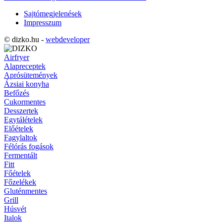
Sajtómegjelenések
Impresszum
© dizko.hu -
webdeveloper
Airfryer
Alapreceptek
Aprósütemények
Ázsiai konyha
Befőzés
Cukormentes
Desszertek
Egytálételek
Előételek
Fagylaltok
Félórás fogások
Fermentált
Fitt
Főételek
Főzelékek
Gluténmentes
Grill
Húsvét
Italok