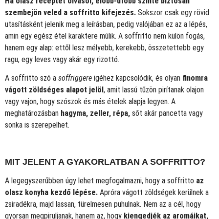
Ha olasz receptet olvasol, előbb-utóbb szinte biztosan
szembejön veled a soffritto kifejezés.
Sokszor csak egy rövid
utasításként jelenik meg a leírásban, pedig valójában ez az a lépés,
amin egy egész étel karaktere múlik. A soffritto nem külön fogás,
hanem egy alap: ettől lesz mélyebb, kerekebb, összetettebb egy
ragu, egy leves vagy akár egy rizottó.
A soffritto szó a
soffriggere
igéhez kapcsolódik, és olyan
finomra
vágott zöldséges alapot jelöl
, amit lassú tűzön pirítanak olajon
vagy vajon, hogy szószok és más ételek alapja legyen. A
meghatározásban
hagyma, zeller, répa,
sőt akár pancetta vagy
sonka is szerepelhet.
MIT JELENT A GYAKORLATBAN A SOFFRITTO?
A legegyszerűbben úgy lehet megfogalmazni, hogy a soffritto
az
olasz konyha kezdő lépése.
Apróra vágott zöldségek kerülnek a
zsiradékra, majd lassan, türelmesen puhulnak. Nem az a cél, hogy
gyorsan megpiruljanak, hanem az, hogy
kiengedjék az aromáikat,