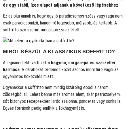
és egy stabil, ízes alapot adjanak a következő lépésekhez.
Ez az oka annak is, hogy egy jó paradicsomos szósz vagy ragu nem
csak paradicsomízű, hanem rétegesebb, mélyebb, és teltebb. A
soffritto szó szerint megalapozza az ételt.
MIBŐL KÉSZÜL A KLASSZIKUS SOFFRITTO?
A legismertebb változat
a hagyma, sárgarépa és szárzeller
hármasa
. A darabokat érdemes közel azonos méretűre vágni az
egyenletes hőkezelés miatt.
Ugyanakkor a soffritto nem mindig kizárólag ebből a három
zöldségből áll. Lehet benne más aromás elem, akár petrezselyem,
sőt bizonyos receptekben lardo szalonna, pancetta vagy sonka is.
Egyes források pedig említik a fokhagymát is.