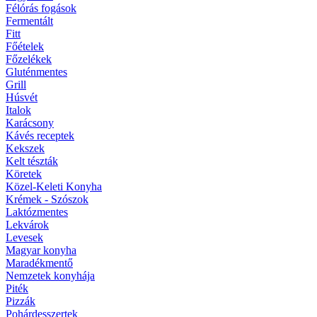
Félórás fogások
Fermentált
Fitt
Főételek
Főzelékek
Gluténmentes
Grill
Húsvét
Italok
Karácsony
Kávés receptek
Kekszek
Kelt tészták
Köretek
Közel-Keleti Konyha
Krémek - Szószok
Laktózmentes
Lekvárok
Levesek
Magyar konyha
Maradékmentő
Nemzetek konyhája
Piték
Pizzák
Pohárdesszertek