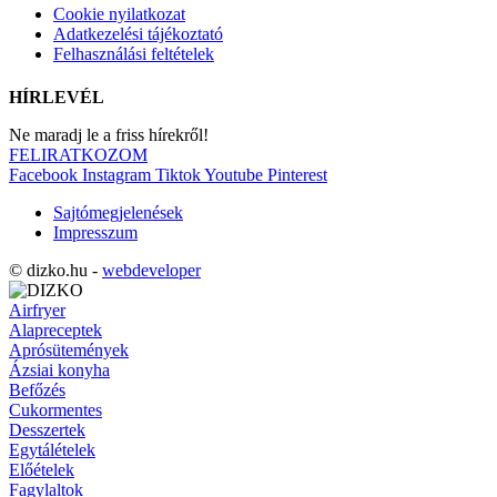
Cookie nyilatkozat
Adatkezelési tájékoztató
Felhasználási feltételek
HÍRLEVÉL
Ne maradj le a friss hírekről!
FELIRATKOZOM
Facebook
Instagram
Tiktok
Youtube
Pinterest
Sajtómegjelenések
Impresszum
© dizko.hu -
webdeveloper
Airfryer
Alapreceptek
Aprósütemények
Ázsiai konyha
Befőzés
Cukormentes
Desszertek
Egytálételek
Előételek
Fagylaltok