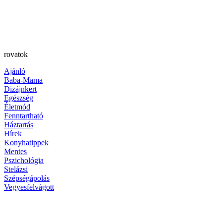
rovatok
Ajánló
Baba-Mama
Dizájnkert
Egészség
Életmód
Fenntartható
Háztartás
Hírek
Konyhatippek
Mentes
Pszichológia
Stelázsi
Szépségápolás
Vegyesfelvágott