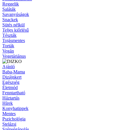
Reggelik
Saláták
Savanyúságok
Snackek
Sütés nélkül
Teljes kiőrlésű
Tészták
Tojásmentes
Torták
Vegán
Vegetáriánus
Ajánló
Baba-Mama
Dizájnkert
Egészség
Életmód
Fenntartható
Háztartás
Hírek
Konyhatippek
Mentes
Pszichológia
Stelázsi
Szépségápolás