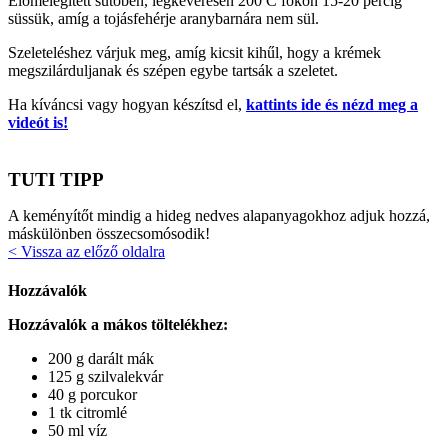
Előmelegített sütőben, légkeverésen 200 C fokon 15-20 percig
süssük, amíg a tojásfehérje aranybarnára nem sül.
Szeleteléshez várjuk meg, amíg kicsit kihűl, hogy a krémek
megszilárduljanak és szépen egybe tartsák a szeletet.
Ha kíváncsi vagy hogyan készítsd el,
kattints ide és nézd meg a
videót is!
TUTI TIPP
A keményítőt mindig a hideg nedves alapanyagokhoz adjuk hozzá,
máskülönben összecsomósodik!
< Vissza az előző oldalra
Hozzávalók
Hozzávalók a mákos töltelékhez:
200 g darált mák
125 g szilvalekvár
40 g porcukor
1 tk citromlé
50 ml víz