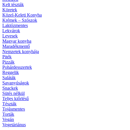
Kelt tészták
Köretek
Közel-Keleti Konyha
Krémek – Szószok
Laktózmentes
Lekvárok
Levesek
Magyar konyha
Maradékmentő
Nemzetek konyhája
Piték
Pizzák
Pohárdesszertek
Reggelik
Saláták
Savanyúságok
Snackek
Sütés nélkül
Teljes kiőrlésű
Tészták
Tojásmentes
Torták
Vegán
Vegetáriánus