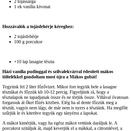
2 tojássárga
1 ek vanília kivonat
Hozzávalók a tojásfehérje kéreghez:
2 tojásfehérje
100 g porcukor
+10 lap lasagne tészta
Házi vanília pudinggal és szilvalekvárral édesített mákos
töltelékkel gondoltam most újra a Mákos gubát!
Tegyünk fel 2 liter főzővizet. Mikor forr tegyük bele a lasagne
tésztákat és főzzük kb 10-12 percig. Figyeljünk rá, hogy a
tésztalapok ne tapadjanak össze és ne törjük össze. Villával óvatosan
forgassuk át őket főzés közben. Elég ha al dente főzzük meg a
tésztát, vagyis nem lágy, de már nem is nyers a tésztánk. Ha megfőtt
szűrjük le és kiterítve tegyük egy tányérra a lapokat.
A mákot kimérjük, vagy ha egész mákot vettünk daráljuk le. A
porcukrot szitáljuk át, majd keverjük el a mákkal, a citromlével, a