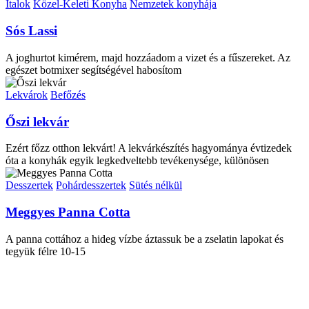
Italok
Közel-Keleti Konyha
Nemzetek konyhája
Sós Lassi
A joghurtot kimérem, majd hozzáadom a vizet és a fűszereket. Az
egészet botmixer segítségével habosítom
Lekvárok
Befőzés
Őszi lekvár
Ezért főzz otthon lekvárt! A lekvárkészítés hagyománya évtizedek
óta a konyhák egyik legkedveltebb tevékenysége, különösen
Desszertek
Pohárdesszertek
Sütés nélkül
Meggyes Panna Cotta
A panna cottához a hideg vízbe áztassuk be a zselatin lapokat és
tegyük félre 10-15