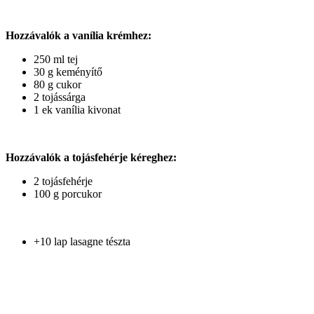
Hozzávalók a vanília krémhez:
250 ml tej
30 g keményítő
80 g cukor
2 tojássárga
1 ek vanília kivonat
Hozzávalók a tojásfehérje kéreghez:
2 tojásfehérje
100 g porcukor
+10 lap lasagne tészta