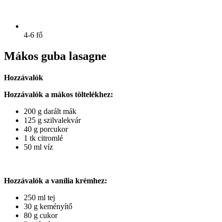
4-6 fő
Mákos guba lasagne
Hozzávalók
Hozzávalók a mákos töltelékhez:
200 g darált mák
125 g szilvalekvár
40 g porcukor
1 tk citromlé
50 ml víz
Hozzávalók a vanília krémhez:
250 ml tej
30 g keményítő
80 g cukor