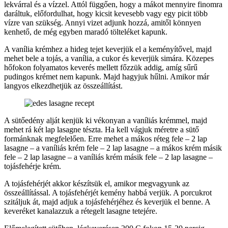
lekvárral és a vízzel. Attól függően, hogy a mákot mennyire finomra
daráltuk, előfordulhat, hogy kicsit kevesebb vagy egy picit több
vízre van szükség. Annyi vizet adjunk hozzá, amitől könnyen
kenhető, de még egyben maradó tölteléket kapunk.
A vanília krémhez a hideg tejet keverjük el a keményítővel, majd
mehet bele a tojás, a vanília, a cukor és keverjük simára. Közepes
hőfokon folyamatos keverés mellett főzzük addig, amíg sűrű
pudingos krémet nem kapunk. Majd hagyjuk hűlni. Amikor már
langyos elkezdhetjük az összeállítást.
A sütőedény alját kenjük ki vékonyan a vaníliás krémmel, majd
mehet rá két lap lasagne tészta. Ha kell vágjuk méretre a sütő
formánknak megfelelően. Erre mehet a mákos réteg fele – 2 lap
lasagne – a vaníliás krém fele – 2 lap lasagne – a mákos krém másik
fele – 2 lap lasagne – a vaníliás krém másik fele – 2 lap lasagne –
tojásfehérje krém.
A tojásfehérjét akkor készítsük el, amikor megvagyunk az
összeállítással. A tojásfehérjét kemény habbá verjük. A porcukrot
szitáljuk át, majd adjuk a tojásfehérjéhez és keverjük el benne. A
keveréket kanalazzuk a rétegelt lasagne tetejére.