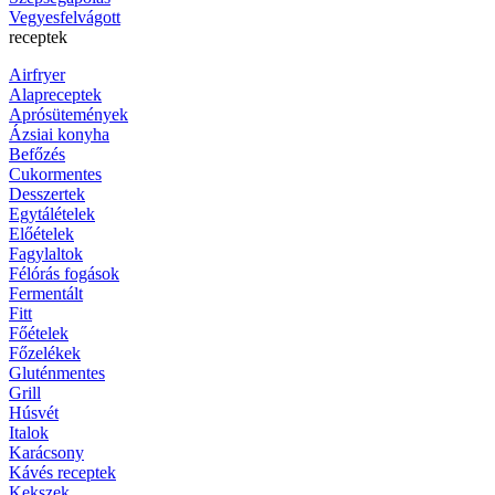
Vegyesfelvágott
receptek
Airfryer
Alapreceptek
Aprósütemények
Ázsiai konyha
Befőzés
Cukormentes
Desszertek
Egytálételek
Előételek
Fagylaltok
Félórás fogások
Fermentált
Fitt
Főételek
Főzelékek
Gluténmentes
Grill
Húsvét
Italok
Karácsony
Kávés receptek
Kekszek