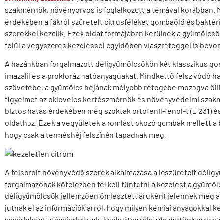
szakmérnök, növényorvos is foglalkozott a témával korábban. M
érdekében a fákról szüretelt citrusféléket gombaölő és bakté
szerekkel kezelik. Ezek oldat formájában kerülnek a gyümölcsö
felül a vegyszeres kezeléssel egyidőben viaszréteggel is bevo
A hazánkban forgalmazott déligyümölcsökön két klasszikus go
imazalil és a prokloráz hatóanyagúakat. Mindkettő felszívódó ha
szövetébe, a gyümölcs héjának mélyebb rétegébe mozogva ölik 
figyelmet az okleveles kertészmérnök és növényvédelmi szakm
biztos hatás érdekében még szoktak ortofenil-fenol-t (E 231) és
oldathoz. Ezek a vegyületek a romlást okozó gombák mellett a b
hogy csak a terméshéj felszínén tapadnak meg.
A felsorolt növényvédő szerek alkalmazása a leszüretelt déli
forgalmazónak kötelezően fel kell tüntetni a kezelést a gyümö
déligyümölcsök jellemzően ömlesztett áruként jelennek meg az
jutnak el az információk arról, hogy milyen kémiai anyagokkal ke
vásárlóként utánajárhatunk, konkrétan rákérdezhetünk erre az