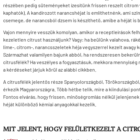
részében pedig süteményeket ízesítünk frissen reszelt citrom v
kaphatók). A kandírozott narancshéjat is említhetnénk, ami szi
csemege, de narancsból dzsem is készíthető, amibe a héját is 
Vajon mennyire vesszük komolyan, amikor a receptleírások felhí
kezeletlen citrust használjunk? Vagy: ha beülünk valahova, rá
lime-, citrom-, narancsszeletek héja vegyszerrel kezelt avagy 
Származhat valamilyen bajunk abból, ha rendszeresen bekerül
citrusfélék? Ha veszélyes a fogyasztásuk, mekkora mennyiség 
a kérdéseket járjuk körül az alábbi cikkben.
A citrusfélék jelentős része Spanyolországból, Törökországbó
érkezik Magyarországra. Több hétbe telik, mire a kiindulási pon
Fontos elvárás, hogy frissen, minőségromlás nélkül jelenjenek 
héját különböző kémiai anyagokkal kezelik.
MIT JELENT, HOGY FELÜLETKEZELT A CIT