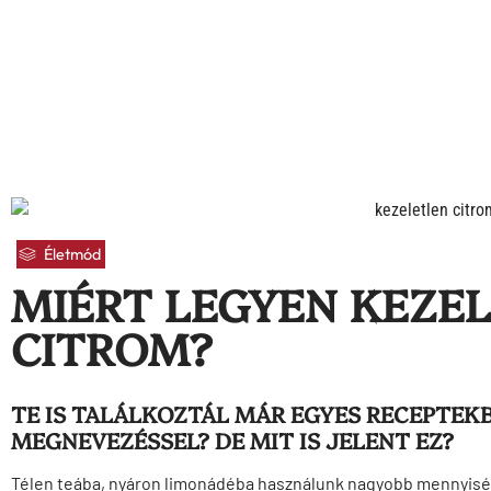
Életmód
MIÉRT LEGYEN KEZE
CITROM?
TE IS TALÁLKOZTÁL MÁR EGYES RECEPTEK
MEGNEVEZÉSSEL? DE MIT IS JELENT EZ?
Télen teába, nyáron limonádéba használunk nagyobb mennyiségb