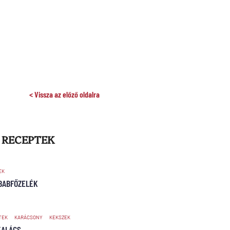
< Vissza az előző oldalra
 RECEPTEK
EK
BABFŐZELÉK
TEK
KARÁCSONY
KEKSZEK
KALÁCS