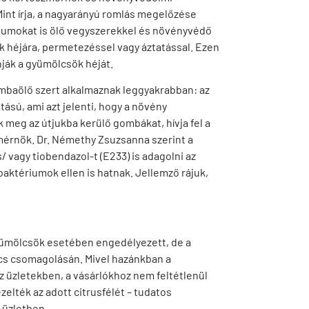
int írja, a nagyarányú romlás megelőzése
riumokat is ölő vegyszerekkel és növényvédő
k héjára, permetezéssel vagy áztatással. Ezen
nják a gyümölcsök héját.
mbaölő szert alkalmaznak leggyakrabban: az
tású, ami azt jelenti, hogy a növény
meg az útjukba kerülő gombákat, hívja fel a
érnök. Dr. Némethy Zsuzsanna szerint a
/ vagy tiobendazol-t (E233) is adagolni az
aktériumok ellen is hatnak. Jellemző rájuk,
gyümölcsök esetében engedélyezett, de a
lcs csomagolásán. Mivel hazánkban a
 üzletekben, a vásárlókhoz nem feltétlenül
zelték az adott citrusfélét – tudatos
 üzletben.