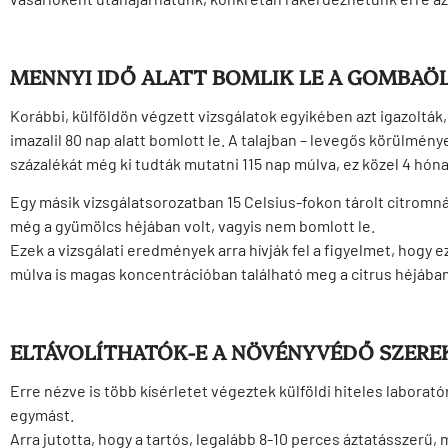
MENNYI IDŐ ALATT BOMLIK LE A GOMBAÖL
Korábbi, külföldön végzett vizsgálatok egyikében azt igazolták,
imazalil 80 nap alatt bomlott le. A talajban – levegős körülmény
százalékát még ki tudták mutatni 115 nap múlva, ez közel 4 hón
Egy másik vizsgálatsorozatban 15 Celsius-fokon tárolt citromnál
még a gyümölcs héjában volt, vagyis nem bomlott le.
Ezek a vizsgálati eredmények arra hívják fel a figyelmet, hogy e
múlva is magas koncentrációban található meg a citrus héjában
ELTÁVOLÍTHATÓK-E A NÖVÉNYVÉDŐ SZEREK
Erre nézve is több kísérletet végeztek külföldi hiteles labora
egymást.
Arra jutotta, hogy a tartós, legalább 8-10 perces áztatásszerű