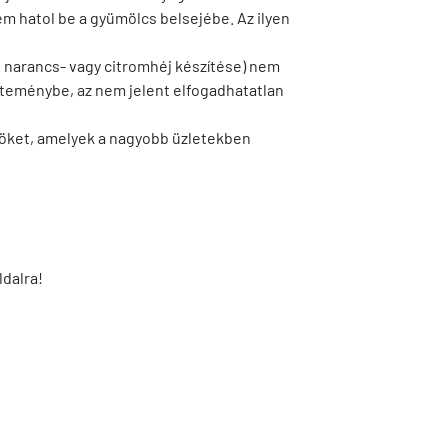
em hatol be a gyümölcs belsejébe. Az ilyen
 narancs- vagy citromhéj készítése) nem
süteménybe, az nem jelent elfogadhatatlan
söket, amelyek a nagyobb üzletekben
ldalra!