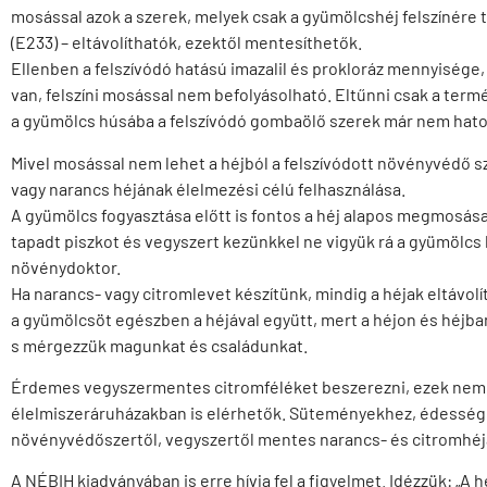
mosással azok a szerek, melyek csak a gyümölcshéj felszínére ta
(E233) – eltávolíthatók, ezektől mentesíthetők.
Ellenben a felszívódó hatású imazalil és prokloráz mennyisége,
van, felszíni mosással nem befolyásolható. Eltűnni csak a term
a gyümölcs húsába a felszívódó gombaölő szerek már nem hatoln
Mivel mosással nem lehet a héjból a felszívódott növényvédő sze
vagy narancs héjának élelmezési célú felhasználása.
A gyümölcs fogyasztása előtt is fontos a héj alapos megmosása, h
tapadt piszkot és vegyszert kezünkkel ne vigyük rá a gyümölcs
növénydoktor.
Ha narancs- vagy citromlevet készítünk, mindig a héjak eltávolí
a gyümölcsöt egészben a héjával együtt, mert a héjon és héjb
s mérgezzük magunkat és családunkat.
Érdemes vegyszermentes citromféléket beszerezni, ezek nem
élelmiszeráruházakban is elérhetők. Süteményekhez, édesség
növényvédőszertől, vegyszertől mentes narancs- és citromhéj
A NÉBIH kiadványában is erre hívja fel a figyelmet. Idézzük: „A 