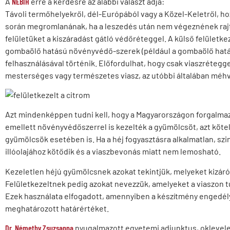
A
NÉBIH
erre a kérdésre az alábbi választ adja:
Távoli termőhelyekről, dél-Európából vagy a Közel-Keletről, ho
során megromlanának, ha a leszedés után nem végeznének rajtu
felületüket a kiszáradást gátló védőréteggel. A külső felület
gombaölő hatású növényvédő-szerek (például a gombaölő hatású o
felhasználásával történik. Előfordulhat, hogy csak viaszrétegg
mesterséges vagy természetes viasz, az utóbbi általában méhv
Azt mindenképpen tudni kell, hogy a Magyarországon forgalmazot
emellett növényvédőszerrel is kezelték a gyümölcsöt, azt kötel
gyümölcsök esetében is. Ha a héj fogyasztásra alkalmatlan, szin
illóolajához kötődik és a viaszbevonás miatt nem lemosható.
Kezeletlen héjú gyümölcsnek azokat tekintjük, melyeket kizáró
Felületkezeltnek pedig azokat nevezzük, amelyeket a viaszon 
Ezek használata elfogadott, amennyiben a készítmény engedél
meghatározott határértéket.
Dr. Némethy Zsuzsanna
nyugalmazott egyetemi adjunktus, oklevel