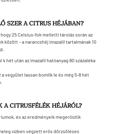
Ő SZER A CITRUS HÉJÁBAN?
 hogy 25 Celsius-fok melletti tárolás során az
ek között – a narancshéj imazalil tartalmának 10
ap.
 4 hét után az imazalil hatóanyag 80 százaléka
z a vegyület lassan bomlik le és még 5-8 hét
.
 A CITRUSFÉLÉK HÉJÁRÓL?
tóriumok, és az eredményeik megerősítik
, meleg vízben végzett erős dörzsöléses