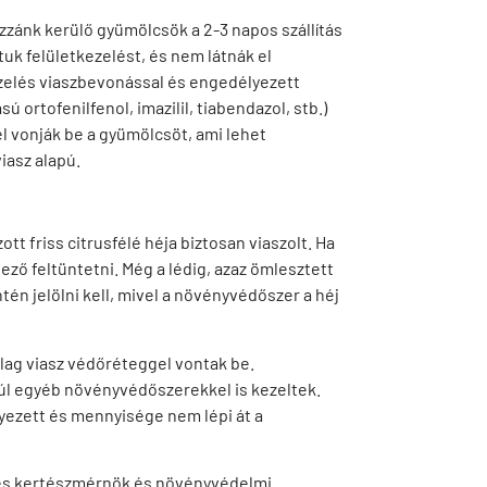
zzánk kerülő gyümölcsök a 2-3 napos szállítás
k felületkezelést, és nem látnák el
kezelés viaszbevonással és engedélyezett
rtofenilfenol, imazilil, tiabendazol, stb.)
el vonják be a gyümölcsöt, ami lehet
iasz alapú.
t friss citrusfélé héja biztosan viaszolt. Ha
ező feltüntetni. Még a lédig, azaz ömlesztett
tén jelölni kell, mivel a növényvédőszer a héj
lag viasz védőréteggel vontak be.
túl egyéb növényvédőszerekkel is kezeltek.
yezett és mennyisége nem lépi át a
es kertészmérnök és növényvédelmi