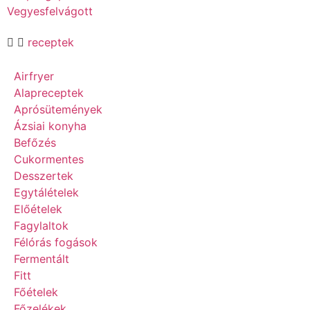
Vegyesfelvágott
receptek
Airfryer
Alapreceptek
Aprósütemények
Ázsiai konyha
Befőzés
Cukormentes
Desszertek
Egytálételek
Előételek
Fagylaltok
Félórás fogások
Fermentált
Fitt
Főételek
Főzelékek