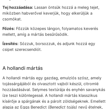
Tej hozzáadása:
Lassan öntsük hozzá a meleg tejet,
miközben habverővel keverjük, hogy elkerüljük a
csomókat.
Főzés:
Főzzük közepes lángon, folyamatos keverés
mellett, amíg a mártás besűrűsödik.
Ízesítés:
Sózzuk, borsozzuk, és adjunk hozzá egy
csipet szerecsendiót.
A hollandi mártás
A hollandi mártás egy gazdag, emulziós szósz, amely
tojássárgájából és olvasztott vajból készül, citromlé
hozzáadásával. Selymes textúrája és enyhén savanykás
íze teszi különlegessé. A hollandi mártás klasszikus
kísérője a spárgának és a párolt zöldségeknek. Emellett
alapja az Eggs Benedict
(Benedict tojás)
nevű ételnek,