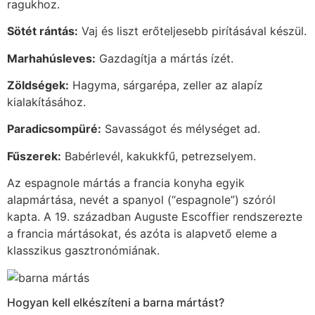
ragukhoz.
Sötét rántás:
Vaj és liszt erőteljesebb pirításával készül.
Marhahúsleves:
Gazdagítja a mártás ízét.
Zöldségek:
Hagyma, sárgarépa, zeller az alapíz
kialakításához.
Paradicsompüré:
Savasságot és mélységet ad.
Fűszerek:
Babérlevél, kakukkfű, petrezselyem.
Az espagnole mártás a francia konyha egyik
alapmártása, nevét a spanyol (“espagnole”) szóról
kapta. A 19. században Auguste Escoffier rendszerezte
a francia mártásokat, és azóta is alapvető eleme a
klasszikus gasztronómiának.
Hogyan kell elkészíteni a barna mártást?