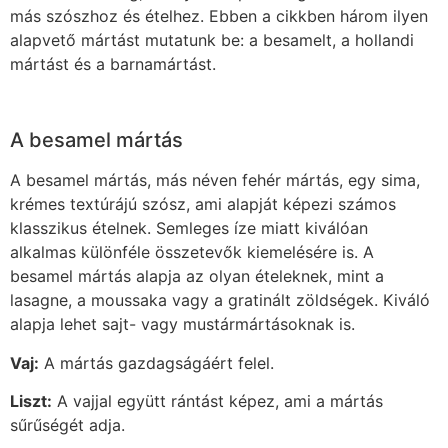
más szószhoz és ételhez. Ebben a cikkben három ilyen
alapvető mártást mutatunk be: a besamelt, a hollandi
mártást és a barnamártást.
A besamel mártás
A besamel mártás, más néven fehér mártás, egy sima,
krémes textúrájú szósz, ami alapját képezi számos
klasszikus ételnek. Semleges íze miatt kiválóan
alkalmas különféle összetevők kiemelésére is. A
besamel mártás alapja az olyan ételeknek, mint a
lasagne, a moussaka vagy a gratinált zöldségek. Kiváló
alapja lehet sajt- vagy mustármártásoknak is.
Vaj:
A mártás gazdagságáért felel.
Liszt:
A vajjal együtt rántást képez, ami a mártás
sűrűségét adja.