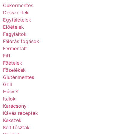
Cukormentes
Desszertek
Egytálételek
Előételek
Fagylaltok
Félórás fogások
Fermentált
Fitt
Főételek
Főzelékek
Gluténmentes
Grill
Húsvét
Italok
Karácsony
Kávés receptek
Kekszek
Kelt tészták