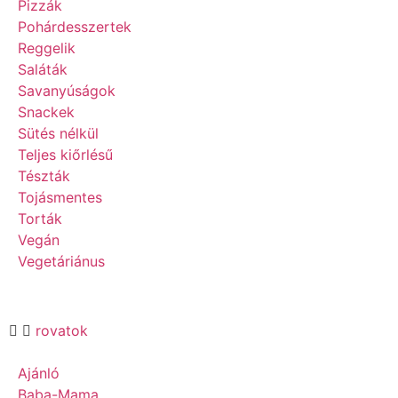
Pizzák
Pohárdesszertek
Reggelik
Saláták
Savanyúságok
Snackek
Sütés nélkül
Teljes kiőrlésű
Tészták
Tojásmentes
Torták
Vegán
Vegetáriánus
rovatok
Ajánló
Baba-Mama