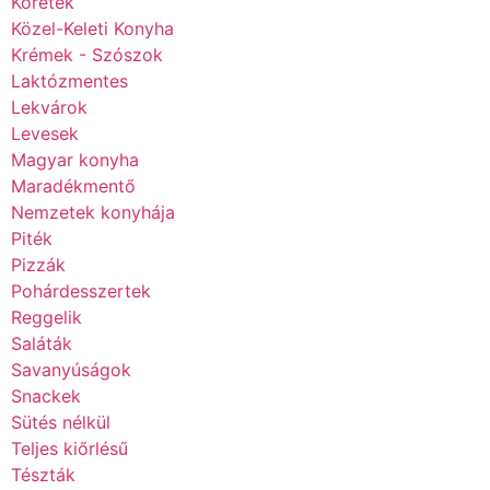
Köretek
Közel-Keleti Konyha
Krémek - Szószok
Laktózmentes
Lekvárok
Levesek
Magyar konyha
Maradékmentő
Nemzetek konyhája
Piték
Pizzák
Pohárdesszertek
Reggelik
Saláták
Savanyúságok
Snackek
Sütés nélkül
Teljes kiőrlésű
Tészták