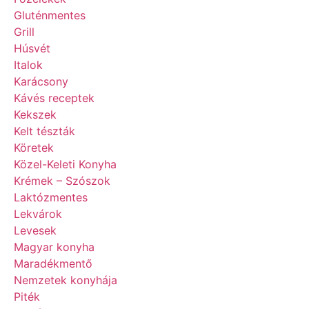
Gluténmentes
Grill
Húsvét
Italok
Karácsony
Kávés receptek
Kekszek
Kelt tészták
Köretek
Közel-Keleti Konyha
Krémek – Szószok
Laktózmentes
Lekvárok
Levesek
Magyar konyha
Maradékmentő
Nemzetek konyhája
Piték