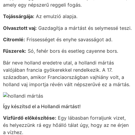
amely egy népszerű reggeli fogás.
Tojássárgája:
Az emulzió alapja.
Olvasztott vaj:
Gazdagítja a mártást és selymessé teszi.
Citromlé:
Frissességet és enyhe savasságot ad.
Fűszerek:
Só, fehér bors és esetleg cayenne bors.
Bár neve holland eredetre utal, a hollandi mártás
valójában francia gyökerekkel rendelkezik. A 17.
században, amikor Franciaországban vajhiány volt, a
holland vaj importja révén vált népszerűvé ez a mártás.
Így készítsd el a Hollandi mártást!
Vízfürdő előkészítése:
Egy lábasban forraljunk vizet,
és helyezzünk rá egy hőálló tálat úgy, hogy az ne érjen
a vízhez.