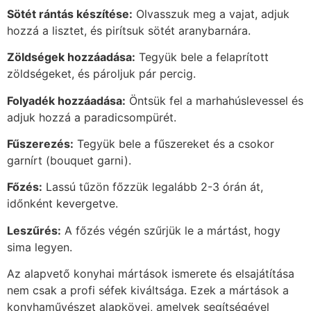
Sötét rántás készítése:
Olvasszuk meg a vajat, adjuk
hozzá a lisztet, és pirítsuk sötét aranybarnára.
Zöldségek hozzáadása:
Tegyük bele a felaprított
zöldségeket, és pároljuk pár percig.
Folyadék hozzáadása:
Öntsük fel a marhahúslevessel és
adjuk hozzá a paradicsompürét.
Fűszerezés:
Tegyük bele a fűszereket és a csokor
garnírt (bouquet garni).
Főzés:
Lassú tűzön főzzük legalább 2-3 órán át,
időnként kevergetve.
Leszűrés:
A főzés végén szűrjük le a mártást, hogy
sima legyen.
Az alapvető konyhai mártások ismerete és elsajátítása
nem csak a profi séfek kiváltsága. Ezek a mártások a
konyhaművészet alapkövei, amelyek segítségével