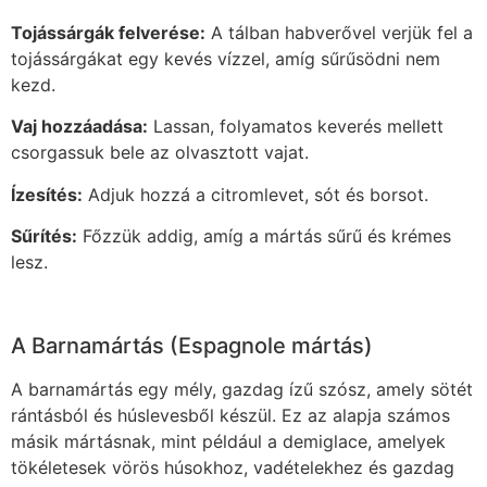
Tojássárgák felverése:
A tálban habverővel verjük fel a
tojássárgákat egy kevés vízzel, amíg sűrűsödni nem
kezd.
Vaj hozzáadása:
Lassan, folyamatos keverés mellett
csorgassuk bele az olvasztott vajat.
Ízesítés:
Adjuk hozzá a citromlevet, sót és borsot.
Sűrítés:
Főzzük addig, amíg a mártás sűrű és krémes
lesz.
A Barnamártás (Espagnole mártás)
A barnamártás egy mély, gazdag ízű szósz, amely sötét
rántásból és húslevesből készül. Ez az alapja számos
másik mártásnak, mint például a demiglace, amelyek
tökéletesek vörös húsokhoz, vadételekhez és gazdag