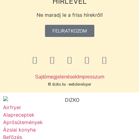
HÍRLEVÉL
Ne maradj le a friss hírekről!
FELIRATKOZOM
Sajtómegjelenések
Impresszum
© dizko.hu -
webdeveloper
Airfryer
Alapreceptek
Aprósütemények
Ázsiai konyha
Befőzés