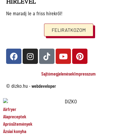
HÍRLEVÉL
Ne maradj le a friss hírekről!
FELIRATKOZOM
Sajtómegjelenések
Impresszum
webdeveloper
© dizko.hu -
Airfryer
Alapreceptek
Aprósütemények
Ázsiai konyha