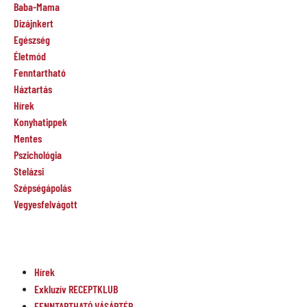
Baba-Mama
Dizájnkert
Egészség
Életmód
Fenntartható
Háztartás
Hírek
Konyhatippek
Mentes
Pszichológia
Stelázsi
Szépségápolás
Vegyesfelvágott
Hírek
Exkluzív RECEPTKLUB
FENNTARTHATÓ VÁSÁRTÉR