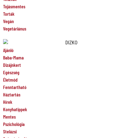
Tojásmentes
Torták
Vegán
Vegetáriánus
Ajánló
Baba-Mama
Dizájnkert
Egészség
Életmód
Fenntartható
Háztartás
Hírek
Konyhatippek
Mentes
Pszichológia
Stelázsi