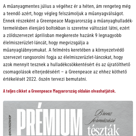
A műanyagmentes július a végéhez ér a héten, ám rengeteg még
a teendő azért, hogy végleg felszámoljuk a műanyagválságot.
Ennek részeként a Greenpeace Magyarország a műanyaghulladék-
termelésben élenjáró boltokban is szeretne változást látni, ezért
a zöldszervezet áprilisban megkereste hazánk 9 legnagyobb
élelmiszerüzlet-láncát, hogy megvizsgálja a
műanyaglábnyomukat. A felmérés keretében a környezetvédő
szervezet rangsorolni fogja az élelmiszerüzlet-láncokat, hogy
azok mennyit tesznek a hulladékcsökkentésért és az újratölthető
csomagolások elterjedéséért – a Greenpeace az ehhez köthető
értékelését 2022. őszén tervezi bemutatni.
A teljes cikket a Greenpeace Magyarország oldalán olvashatjátok.