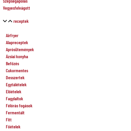
Szépségápolás
Vegyesfelvágott
receptek
Airfryer
Alapreceptek
Aprósütemények
Ázsiai konyha
Befőzés
Cukormentes
Desszertek
Egytálételek
Előételek
Fagylaltok
Félórás fogások
Fermentált
Fitt
Főételek