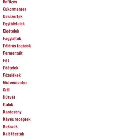
Befőzés
Cukormentes
Desszertek
Egytálételek
Előételek
Fagylaltok
Félórás fogások
Fermentált
Fitt
Főételek
Főzelékek
Gluténmentes
Grill
Húsvét
Italok
Karácsony
Kávés receptek
Kekszek
Kelt tészták