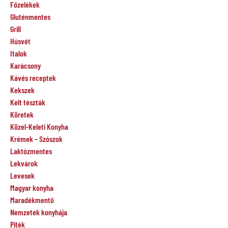
Főzelékek
Gluténmentes
Grill
Húsvét
Italok
Karácsony
Kávés receptek
Kekszek
Kelt tészták
Köretek
Közel-Keleti Konyha
Krémek – Szószok
Laktózmentes
Lekvárok
Levesek
Magyar konyha
Maradékmentő
Nemzetek konyhája
Piték