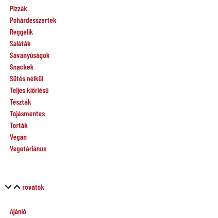
Pizzák
Pohárdesszertek
Reggelik
Saláták
Savanyúságok
Snackek
Sütés nélkül
Teljes kiőrlésű
Tészták
Tojásmentes
Torták
Vegán
Vegetáriánus
rovatok
Ajánló