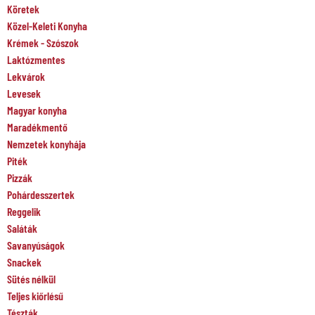
Köretek
Közel-Keleti Konyha
Krémek - Szószok
Laktózmentes
Lekvárok
Levesek
Magyar konyha
Maradékmentő
Nemzetek konyhája
Piték
Pizzák
Pohárdesszertek
Reggelik
Saláták
Savanyúságok
Snackek
Sütés nélkül
Teljes kiőrlésű
Tészták