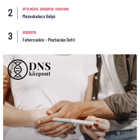
SÜTÉS NÉLKÜL
DESSZERTEK
KARÁCSONY
Mézeskalács Golyó
DESSZERTEK
Fehércsokis – Pisztáciás Gofri