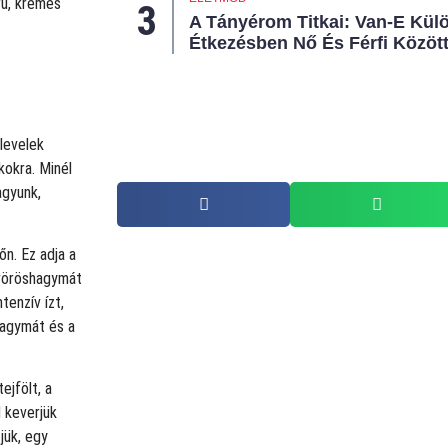
rű, krémes
A Tányérom Titkai: Van-E Kül
Étkezésben Nő És Férfi Közöt
 levelek
kokra. Minél
agyunk,
n. Ez adja a
 vöröshagymát
tenzív ízt,
 hagymát és a
ejfölt, a
 keverjük
jük, egy