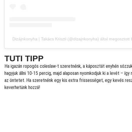
Dizájnkonyha | Takács Kriszti (@dizajnkonyha) által megosztott
TUTI TIPP
Ha igazán ropogós coleslaw-t szeretnénk, a káposztát enyhén sózzu
hagyjuk állni 10-15 percig, majd alaposan nyomkodjuk ki a levét – így 
az öntetet. Ha szeretnénk egy kis extra frissességet, egy kevés resz
keverhetünk hozzá!