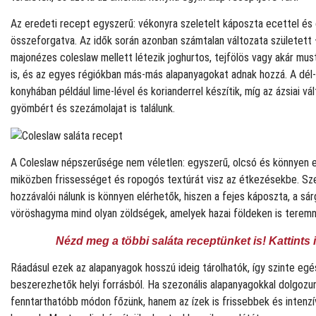
Az eredeti recept egyszerű: vékonyra szeletelt káposzta ecettel és o
összeforgatva. Az idők során azonban számtalan változata született 
majonézes coleslaw mellett létezik joghurtos, tejfölös vagy akár mus
is, és az egyes régiókban más-más alapanyagokat adnak hozzá. A dél-
konyhában például lime-lével és korianderrel készítik, míg az ázsiai v
gyömbért és szezámolajat is találunk.
A Coleslaw népszerűsége nem véletlen: egyszerű, olcsó és könnyen e
miközben frissességet és ropogós textúrát visz az étkezésekbe. Sz
hozzávalói nálunk is könnyen elérhetők, hiszen a fejes káposzta, a sá
vöröshagyma mind olyan zöldségek, amelyek hazai földeken is teremn
Nézd meg a többi saláta receptünket is! Kattints 
Ráadásul ezek az alapanyagok hosszú ideig tárolhatók, így szinte eg
beszerezhetők helyi forrásból. Ha szezonális alapanyagokkal dolgoz
fenntarthatóbb módon főzünk, hanem az ízek is frissebbek és intenz