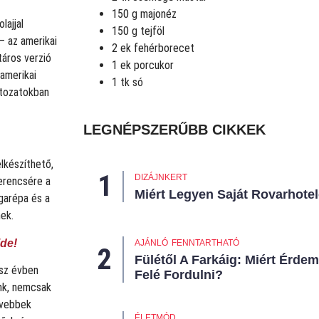
150 g majonéz
lajjal
150 g tejföl
– az amerikai
2 ek fehérborecet
táros verzió
1 ek porcukor
amerikai
1 tk só
áltozatokban
LEGNÉPSZERŰBB CIKKEK
lkészíthető,
DIZÁJNKERT
erencsére a
Miért Legyen Saját Rovarhote
rgarépa és a
ek.
ide!
AJÁNLÓ
FENNTARTHATÓ
Fülétől A Farkáig: Miért Érde
ész évben
Felé Fordulni?
unk, nemcsak
ívebbek
ÉLETMÓD