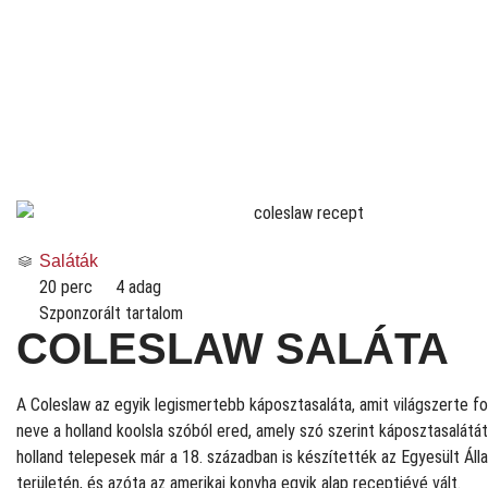
Saláták
20 perc
4 adag
Szponzorált tartalom
COLESLAW SALÁTA
A Coleslaw az egyik legismertebb káposztasaláta, amit világszerte f
neve a holland koolsla szóból ered, amely szó szerint káposztasalátát 
holland telepesek már a 18. században is készítették az Egyesült Ál
területén, és azóta az amerikai konyha egyik alap receptjévé vált.