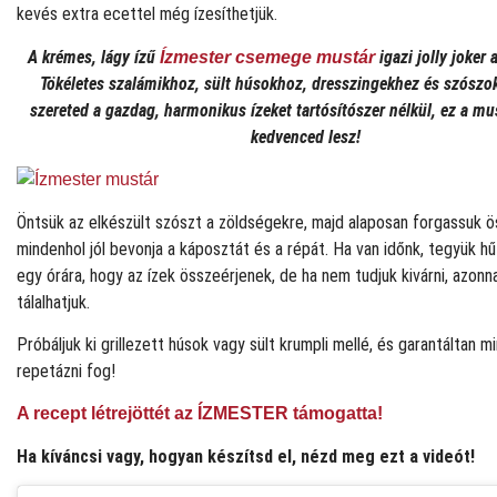
kevés extra ecettel még ízesíthetjük.
A krémes, lágy ízű
igazi jolly joker
Ízmester csemege mustár
Tökéletes szalámikhoz, sült húsokhoz, dresszingekhez és szószo
szereted a gazdag, harmonikus ízeket tartósítószer nélkül, ez a mu
kedvenced lesz!
Öntsük az elkészült szószt a zöldségekre, majd alaposan forgassuk ö
mindenhol jól bevonja a káposztát és a répát. Ha van időnk, tegyük h
egy órára, hogy az ízek összeérjenek, de ha nem tudjuk kivárni, azonna
tálalhatjuk.
Próbáljuk ki grillezett húsok vagy sült krumpli mellé, és garantáltan m
repetázni fog!
A recept létrejöttét az ÍZMESTER támogatta!
Ha kíváncsi vagy, hogyan készítsd el, nézd meg ezt a videót!