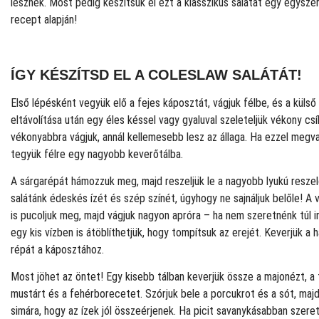
lesznek. Most pedig készítsük el ezt a klasszikus salátát egy egysze
recept alapján!
ÍGY KÉSZÍTSD EL A COLESLAW SALÁTÁT!
Első lépésként vegyük elő a fejes káposztát, vágjuk félbe, és a külső
eltávolítása után egy éles késsel vagy gyaluval szeleteljük vékony csí
vékonyabbra vágjuk, annál kellemesebb lesz az állaga. Ha ezzel megv
tegyük félre egy nagyobb keverőtálba.
A sárgarépát hámozzuk meg, majd reszeljük le a nagyobb lyukú reszelő
salátánk édeskés ízét és szép színét, úgyhogy ne sajnáljuk belőle! A
is pucoljuk meg, majd vágjuk nagyon apróra – ha nem szeretnénk túl in
egy kis vízben is átöblíthetjük, hogy tompítsuk az erejét. Keverjük a
répát a káposztához.
Most jöhet az öntet! Egy kisebb tálban keverjük össze a majonézt, a t
mustárt és a fehérborecetet. Szórjuk bele a porcukrot és a sót, majd
simára, hogy az ízek jól összeérjenek. Ha picit savanykásabban szeret