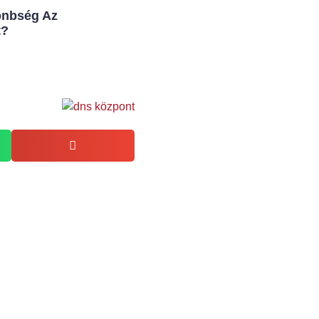
önbség Az
t?