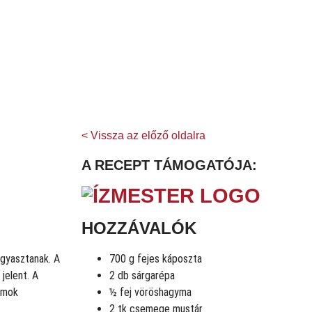
< Vissza az előző oldalra
A RECEPT TÁMOGATÓJA:
HOZZÁVALÓK
ogyasztanak. A
700 g fejes káposzta
jelent. A
2 db sárgarépa
lamok
½ fej vöröshagyma
2 tk csemege mustár