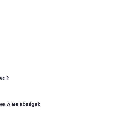
led?
mes A Belsőségek