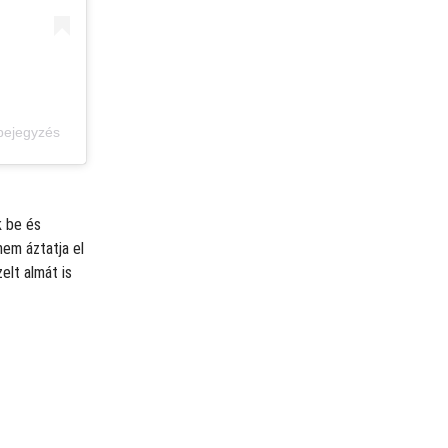
 bejegyzés
k be és
nem áztatja el
elt almát is