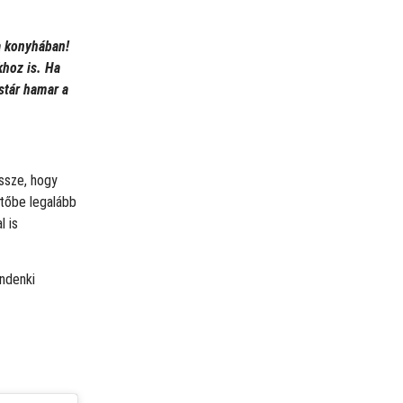
 a konyhában!
khoz is. Ha
stár hamar a
ssze, hogy
űtőbe legalább
l is
indenki