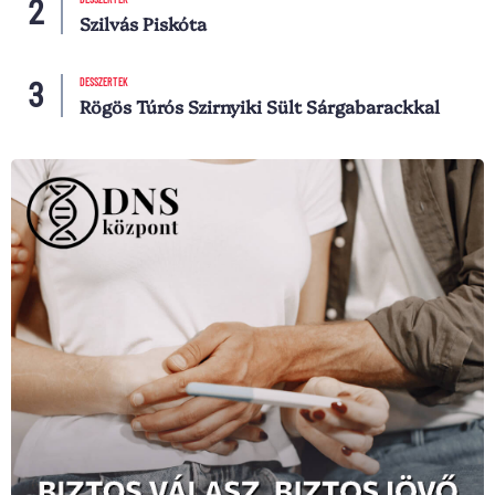
Szilvás Piskóta
DESSZERTEK
Rögös Túrós Szirnyiki Sült Sárgabarackkal