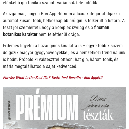
élénkebb gin-tonikra szabott variánsok felé tolódik.
Az izgalmas, hogy a Bon Appétit nem a luxuskategóriát díjazza
automatikusan: több, hétköznapibb árú gin is felkerült a listára. A
teszt jól szemlélteti, hogy a komplex ízvilág és a
finoman
botanikus karakter
nem feltétlenül drága.
Érdemes figyelni a hazai gines kínálatra is – egyre több kisüzem
dolgozik magyar gyógynövényekkel, és a nemzetközi trend nálunk
is hódít. Próbáld ki vakteszttel otthon: hat gin, három tonik, és
máris megtalálhatod a saját kedvenced.
Forrás: What Is the Best Gin? Taste Test Results – Bon Appétit