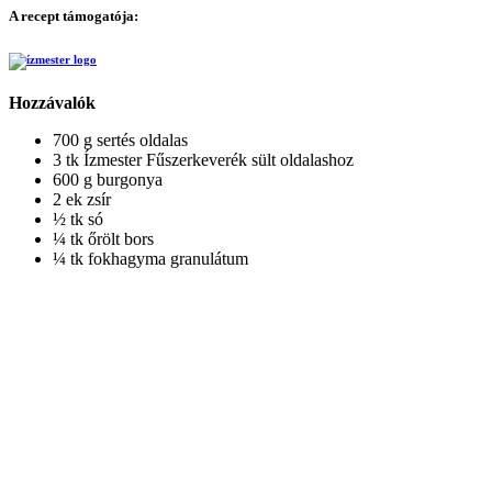
A recept támogatója:
Hozzávalók
700 g sertés oldalas
3 tk Ízmester Fűszerkeverék sült oldalashoz
600 g burgonya
2 ek zsír
½ tk só
¼ tk őrölt bors
¼ tk fokhagyma granulátum