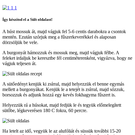
Így készítsd el a Sült oldalast!
A húst mossuk át, majd vágjuk fel 5-6 centis darabokra a csontok
mentén. Ezután szórjuk meg a fűszerkeverékkel és alaposan
dörzsöljük be vele.
A burgonyát hámozzuk és mossuk meg, majd vágjuk félbe. A
feleket irdaljuk be keresztbe fél centiméterenként, vigyázva, hogy ne
vágjuk teljesen át.
A sütőedényt kenjük ki zsírral, majd helyezzük el benne egymás
mellett a burgonyákat. Kenjük le a tetejét is zsírral, majd sózzuk,
borsozzuk és adjunk hozzá egy kevés fokhagyma fűszert is.
Helyezzük rá a húsokat, majd fedjük le és tegyük előmelegített
sütőbe, légkeverésen 180 C fokra, 60 percre.
Ha letelt az idő, vegyük le az alufóliát és süssük további 15-20