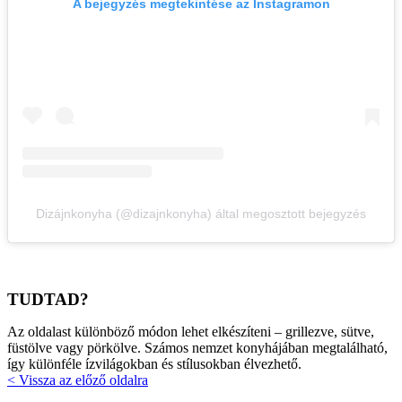
A bejegyzés megtekintése az Instagramon
Dizájnkonyha (@dizajnkonyha) által megosztott bejegyzés
TUDTAD?
Az oldalast különböző módon lehet elkészíteni – grillezve, sütve,
füstölve vagy pörkölve. Számos nemzet konyhájában megtalálható,
így különféle ízvilágokban és stílusokban élvezhető.
< Vissza az előző oldalra