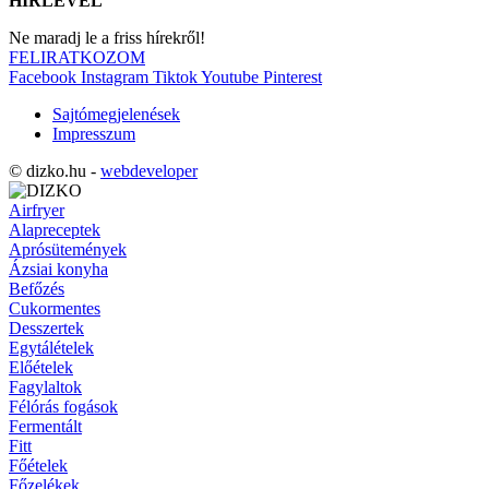
HÍRLEVÉL
Ne maradj le a friss hírekről!
FELIRATKOZOM
Facebook
Instagram
Tiktok
Youtube
Pinterest
Sajtómegjelenések
Impresszum
© dizko.hu -
webdeveloper
Airfryer
Alapreceptek
Aprósütemények
Ázsiai konyha
Befőzés
Cukormentes
Desszertek
Egytálételek
Előételek
Fagylaltok
Félórás fogások
Fermentált
Fitt
Főételek
Főzelékek