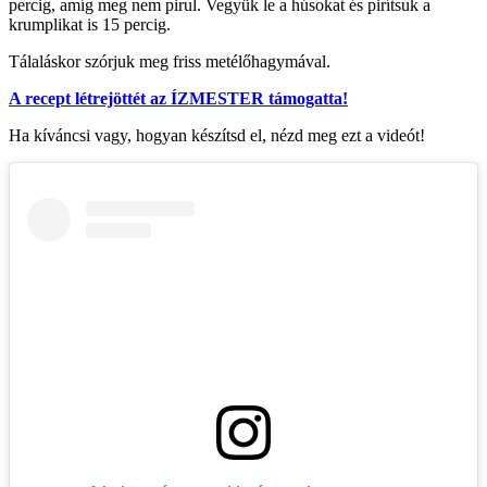
percig, amíg meg nem pirul. Vegyük le a húsokat és pirítsuk a
krumplikat is 15 percig.
Tálaláskor szórjuk meg friss metélőhagymával.
A recept létrejöttét az ÍZMESTER támogatta!
Ha kíváncsi vagy, hogyan készítsd el, nézd meg ezt a videót!