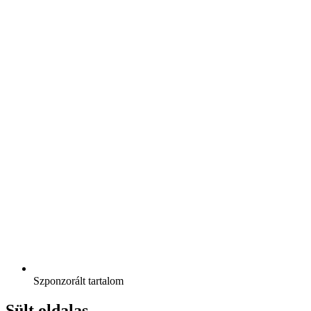
Szponzorált tartalom
Sült oldalas