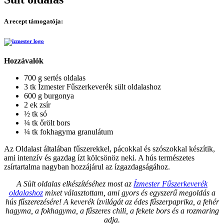
A recept támogatója:
Hozzávalók
700 g sertés oldalas
3 tk Ízmester Fűszerkeverék sült oldalashoz
600 g burgonya
2 ek zsír
½ tk só
¼ tk őrölt bors
¼ tk fokhagyma granulátum
Az Oldalast általában fűszerekkel, pácokkal és szószokkal készítik,
ami intenzív és gazdag ízt kölcsönöz neki. A hús természetes
zsírtartalma nagyban hozzájárul az ízgazdagságához.
A Sült oldalas elkészítéséhez most az
Ízmester Fűszerkeverék
oldalashoz
mixet választottam, ami gyors és egyszerű megoldás a
hús fűszerezésére! A keverék ízvilágát az édes fűszerpaprika, a fehér
hagyma, a fokhagyma, a fűszeres chili, a fekete bors és a rozmaring
adja.