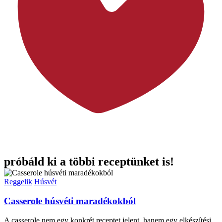
próbáld ki a többi receptünket is!
Reggelik
Húsvét
Casserole húsvéti maradékokból
A casserole nem egy konkrét receptet jelent, hanem egy elkészítési