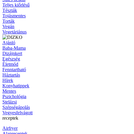
Teljes kiőrlésű
Tészták
Tojásmentes
Torták
Vegán
Vegetáriánus
Ajánló
Baba-Mama
Dizájnkert
Egészség
Életmód
Fenntartható
Háztartás
Hírek
Konyhatippek
Mentes
Pszichológia
Stelázsi
Szépségápolás
Vegyesfelvágott
receptek
Airfryer
Alapreceptek