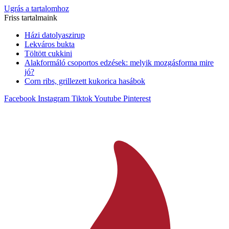
Ugrás a tartalomhoz
Friss tartalmaink
Házi datolyaszirup
Lekváros bukta
Töltött cukkini
Alakformáló csoportos edzések: melyik mozgásforma mire
jó?
Corn ribs, grillezett kukorica hasábok
Facebook
Instagram
Tiktok
Youtube
Pinterest