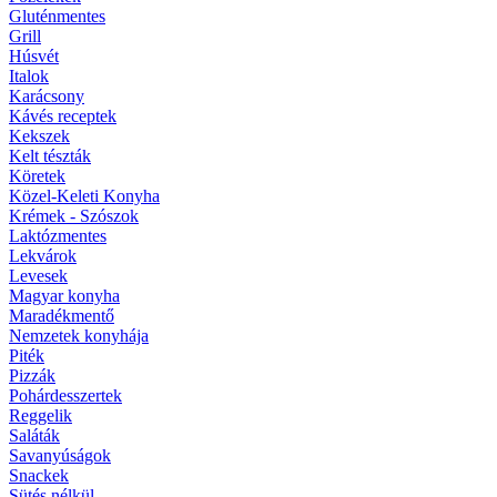
Gluténmentes
Grill
Húsvét
Italok
Karácsony
Kávés receptek
Kekszek
Kelt tészták
Köretek
Közel-Keleti Konyha
Krémek - Szószok
Laktózmentes
Lekvárok
Levesek
Magyar konyha
Maradékmentő
Nemzetek konyhája
Piték
Pizzák
Pohárdesszertek
Reggelik
Saláták
Savanyúságok
Snackek
Sütés nélkül