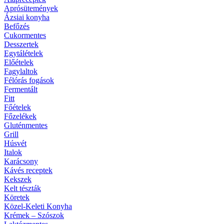
Aprósütemények
Ázsiai konyha
Befőzés
Cukormentes
Desszertek
Egytálételek
Előételek
Fagylaltok
Félórás fogások
Fermentált
Fitt
Főételek
Főzelékek
Gluténmentes
Grill
Húsvét
Italok
Karácsony
Kávés receptek
Kekszek
Kelt tészták
Köretek
Közel-Keleti Konyha
Krémek – Szószok