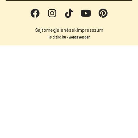
Sajtómegjelenések
Impresszum
webdeveloper
© dizko.hu -