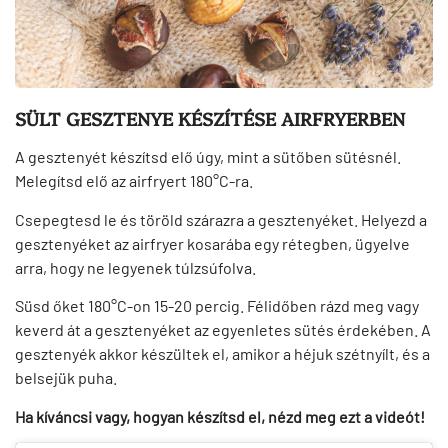
SÜLT GESZTENYE KÉSZÍTÉSE AIRFRYERBEN
A gesztenyét készítsd elő úgy, mint a sütőben sütésnél.
Melegítsd elő az airfryert 180°C-ra.
Csepegtesd le és töröld szárazra a gesztenyéket. Helyezd a
gesztenyéket az airfryer kosarába egy rétegben, ügyelve
arra, hogy ne legyenek túlzsúfolva.
Süsd őket 180°C-on 15-20 percig. Félidőben rázd meg vagy
keverd át a gesztenyéket az egyenletes sütés érdekében. A
gesztenyék akkor készültek el, amikor a héjuk szétnyílt, és a
belsejük puha.
Ha kíváncsi vagy, hogyan készítsd el, nézd meg ezt a videót!