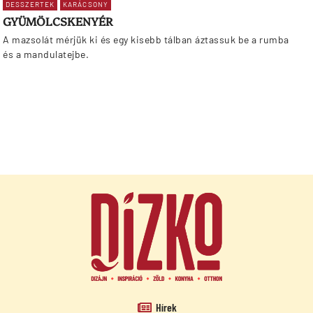
DESSZERTEK
KARÁCSONY
GYÜMÖLCSKENYÉR
A mazsolát mérjük ki és egy kisebb tálban áztassuk be a rumba
és a mandulatejbe.
Hírek