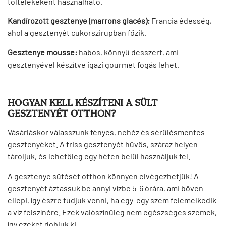
töltelékeként használható.
Kandírozott gesztenye (marrons glacés):
Francia édesség,
ahol a gesztenyét cukorszirupban főzik.
Gesztenye mousse:
habos, könnyű desszert, ami
gesztenyével készítve igazi gourmet fogás lehet.
HOGYAN KELL KÉSZÍTENI A SÜLT
GESZTENYÉT OTTHON?
Vásárláskor válasszunk fényes, nehéz és sérülésmentes
gesztenyéket. A friss gesztenyét hűvös, száraz helyen
tároljuk, és lehetőleg egy héten belül használjuk fel.
A gesztenye sütését otthon könnyen elvégezhetjük! A
gesztenyét áztassuk be annyi vízbe 5-6 órára, ami bőven
ellepi, így észre tudjuk venni, ha egy-egy szem felemelkedik
a víz felszínére. Ezek valószínűleg nem egészséges szemek,
így ezeket dobjuk ki.