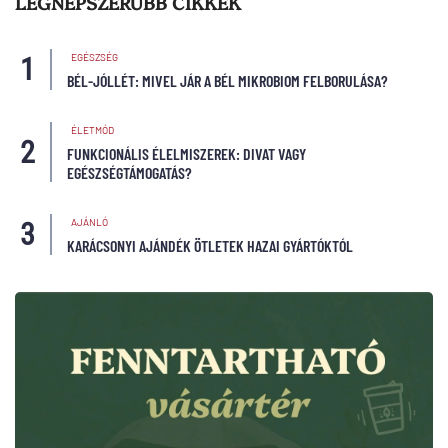
LEGNÉPSZERŰBB CIKKEK
EGÉSZSÉG
BÉL-JÓLLÉT: MIVEL JÁR A BÉL MIKROBIOM FELBORULÁSA?
ÉLETMÓD
FUNKCIONÁLIS ÉLELMISZEREK: DIVAT VAGY
EGÉSZSÉGTÁMOGATÁS?
AJÁNLÓ
KARÁCSONYI AJÁNDÉK ÖTLETEK HAZAI GYÁRTÓKTÓL