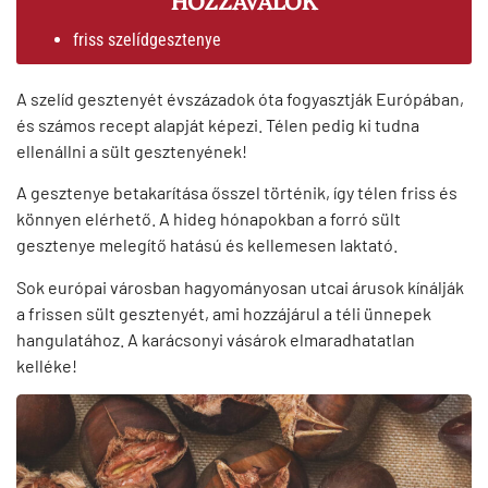
friss szelídgesztenye
A szelíd gesztenyét évszázadok óta fogyasztják Európában,
és számos recept alapját képezi. Télen pedig ki tudna
ellenállni a sült gesztenyének!
A gesztenye betakarítása ősszel történik, így télen friss és
könnyen elérhető. A hideg hónapokban a forró sült
gesztenye melegítő hatású és kellemesen laktató.
Sok európai városban hagyományosan utcai árusok kínálják
a frissen sült gesztenyét, ami hozzájárul a téli ünnepek
hangulatához. A karácsonyi vásárok elmaradhatatlan
kelléke!