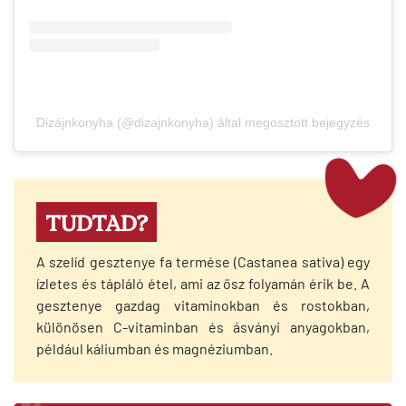
Dizájnkonyha (@dizajnkonyha) által megosztott bejegyzés
TUDTAD?
A szelíd gesztenye fa termése (Castanea sativa) egy
ízletes és tápláló étel, ami az ősz folyamán érik be. A
gesztenye gazdag vitaminokban és rostokban,
különösen C-vitaminban és ásványi anyagokban,
például káliumban és magnéziumban.