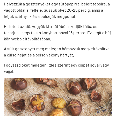
Helyezzük a gesztenyéket egy sütőpapírral bélelt tepsire, a
vágott oldallal felfelé. Süssük őket 20-25 percig, amíg a
héjuk szétnyílik és a belsejük megpuhul.
Ha letelt az idő, vegyük ki a sütőből, szedjük tálba és
takarjuk le egy tiszta konyharuhával 15 percre. Ez segít a héj
könnyebb eltávolításában.
A sült gesztenyét még melegen hámozzuk meg, eltávolítva
a külső héjat és a belső vékony hártyát.
Fogyaszd őket melegen, ízlés szerint egy csipet sóval vagy
vajjal.