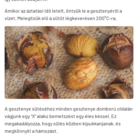
Amikor az áztatási idő letelt, öntsük le a gesztenyéről a
vizet. Melegítsük elő a sütőt légkeverésen 200°C-ra.
A gesztenye sütéséhez minden gesztenye domború oldalán
vágjunk egy “X” alakú bemetszést egy éles késsel. Ez
megakadályozza, hogy sülés közben kipukkanjanak, és
megkönnyíti a hámozást.