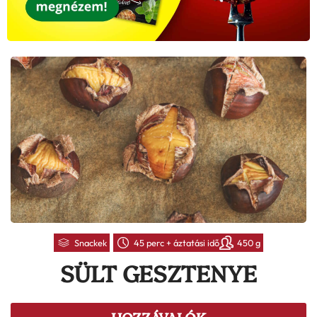
Snackek
45 perc + áztatási idő
450 g
SÜLT GESZTENYE
HOZZÁVALÓK