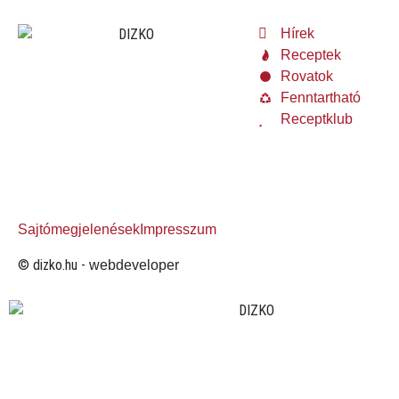
Hírek
Receptek
Rovatok
Fenntartható
Receptklub
Sajtómegjelenések
Impresszum
© dizko.hu -
webdeveloper