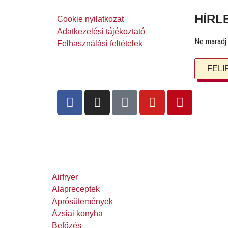
HÍRL
Cookie nyilatkozat
Adatkezelési tájékoztató
Ne maradj l
Felhasználási feltételek
FEL
Airfryer
Alapreceptek
Aprósütemények
Ázsiai konyha
Befőzés