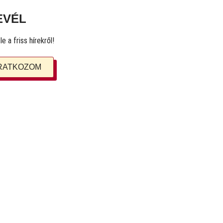
EVÉL
e a friss hírekről!
IRATKOZOM