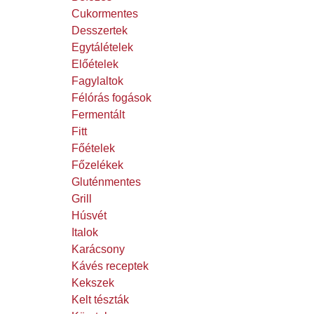
Cukormentes
Desszertek
Egytálételek
Előételek
Fagylaltok
Félórás fogások
Fermentált
Fitt
Főételek
Főzelékek
Gluténmentes
Grill
Húsvét
Italok
Karácsony
Kávés receptek
Kekszek
Kelt tészták