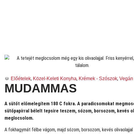
,
,
,
Előételek
Közel-Keleti Konyha
Krémek - Szószok
Vegán
MUDAMMAS
A sütőt előmelegítem 180 C fokra. A paradicsomokat megmo
sütőpapírral bélelt tepsire teszem, sózom, borsozom, kevés oli
meglocsolom.
A fokhagymát félbe vágom, majd sózom, borsozom, kevés olivaolajja