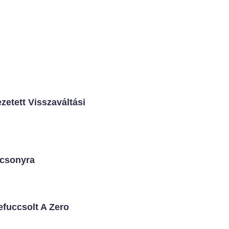
zetett Visszaváltási
ácsonyra
fuccsolt A Zero