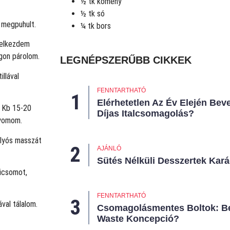
½ tk kömény
½ tk só
 megpuhult.
¼ tk bors
 elkezdem
ngon párolom.
LEGNÉPSZERŰBB CIKKEK
FENNTARTHATÓ
Elérhetetlen Az Év Elején Beve
. Kb 15-20
Díjas Italcsomagolás?
nyomom.
olyós masszát
AJÁNLÓ
Sütés Nélküli Desszertek Kar
dicsomot,
FENNTARTHATÓ
ával tálalom.
Csomagolásmentes Boltok: Be
Waste Koncepció?