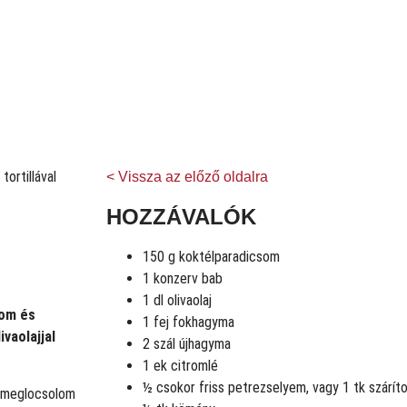
< Vissza az előző oldalra
HOZZÁVALÓK
150 g koktélparadicsom
1 konzerv bab
1 dl olivaolaj
som és
1 fej fokhagyma
vaolajjal
2 szál újhagyma
1 ek citromlé
½ csokor friss petrezselyem, vagy 1 tk szárít
l meglocsolom