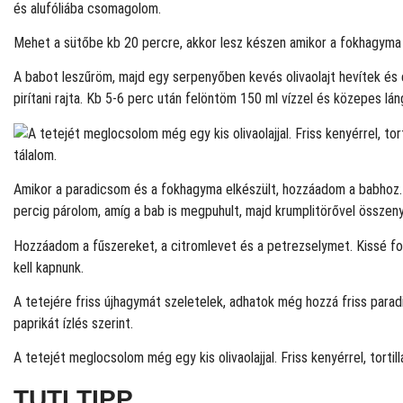
és alufóliába csomagolom.
Mehet a sütőbe kb 20 percre, akkor lesz készen amikor a fokhagyma
A babot leszűröm, majd egy serpenyőben kevés olivaolajt hevítek és
pirítani rajta. Kb 5-6 perc után felöntöm 150 ml vízzel és közepes lá
Amikor a paradicsom és a fokhagyma elkészült, hozzáadom a babhoz
percig párolom, amíg a bab is megpuhult, majd krumplitörővel össze
Hozzáadom a fűszereket, a citromlevet és a petrezselymet. Kissé f
kell kapnunk.
A tetejére friss újhagymát szeletelek, adhatok még hozzá friss para
paprikát ízlés szerint.
A tetejét meglocsolom még egy kis olivaolajjal. Friss kenyérrel, tortill
TUTI TIPP