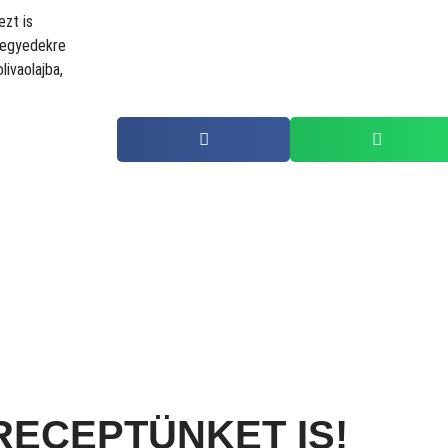
ezt is
negyedekre
livaolajba,
RECEPTÜNKET IS!