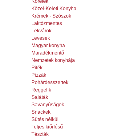
Köretek
Közel-Keleti Konyha
Krémek - Szószok
Laktózmentes
Lekvárok
Levesek
Magyar konyha
Maradékmentő
Nemzetek konyhája
Piték
Pizzák
Pohárdesszertek
Reggelik
Saláták
Savanyúságok
Snackek
Sütés nélkül
Teljes kiőrlésű
Tészták