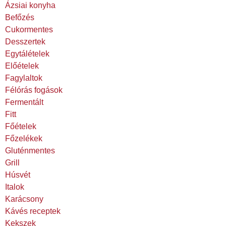
Ázsiai konyha
Befőzés
Cukormentes
Desszertek
Egytálételek
Előételek
Fagylaltok
Félórás fogások
Fermentált
Fitt
Főételek
Főzelékek
Gluténmentes
Grill
Húsvét
Italok
Karácsony
Kávés receptek
Kekszek