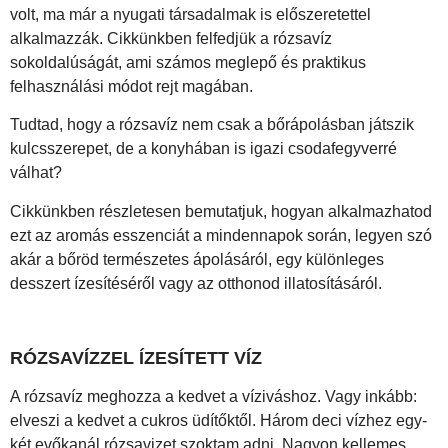
volt, ma már a nyugati társadalmak is előszeretettel
alkalmazzák. Cikkünkben felfedjük a rózsavíz
sokoldalúságát, ami számos meglepő és praktikus
felhasználási módot rejt magában.
Tudtad, hogy a rózsavíz nem csak a bőrápolásban játszik
kulcsszerepet, de a konyhában is igazi csodafegyverré
válhat?
Cikkünkben részletesen bemutatjuk, hogyan alkalmazhatod
ezt az aromás esszenciát a mindennapok során, legyen szó
akár a bőröd természetes ápolásáról, egy különleges
desszert ízesítéséről vagy az otthonod illatosításáról.
RÓZSAVÍZZEL ÍZESÍTETT VÍZ
A rózsavíz meghozza a kedvet a víziváshoz. Vagy inkább:
elveszi a kedvet a cukros üdítőktől. Három deci vízhez egy-
két evőkanál rózsavizet szoktam adni. Nagyon kellemes