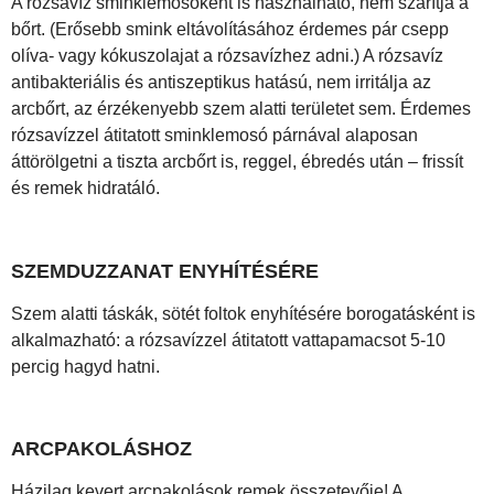
A rózsavíz sminklemosóként is használható, nem szárítja a
bőrt. (Erősebb smink eltávolításához érdemes pár csepp
olíva- vagy kókuszolajat a rózsavízhez adni.) A rózsavíz
antibakteriális és antiszeptikus hatású, nem irritálja az
arcbőrt, az érzékenyebb szem alatti területet sem. Érdemes
rózsavízzel átitatott sminklemosó párnával alaposan
áttörölgetni a tiszta arcbőrt is, reggel, ébredés után – frissít
és remek hidratáló.
SZEMDUZZANAT ENYHÍTÉSÉRE
Szem alatti táskák, sötét foltok enyhítésére borogatásként is
alkalmazható: a rózsavízzel átitatott vattapamacsot 5-10
percig hagyd hatni.
ARCPAKOLÁSHOZ
Házilag kevert arcpakolások remek összetevője! A