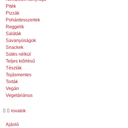
Piték
Pizzák
Pohárdesszertek
Reggelik
Saláták
Savanyúságok
Snackek
Sütés nélkül
Teljes kiőrlésű
Tészták
Tojásmentes
Torták
Vegán
Vegetáriánus
rovatok
Ajánló