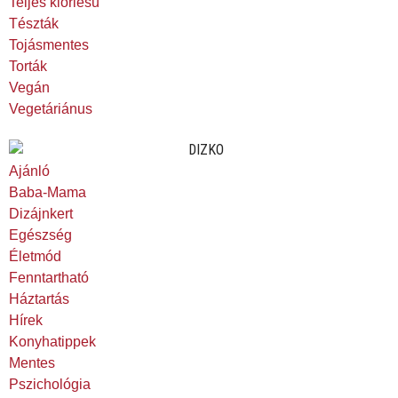
Teljes kiőrlésű
Tészták
Tojásmentes
Torták
Vegán
Vegetáriánus
Ajánló
Baba-Mama
Dizájnkert
Egészség
Életmód
Fenntartható
Háztartás
Hírek
Konyhatippek
Mentes
Pszichológia