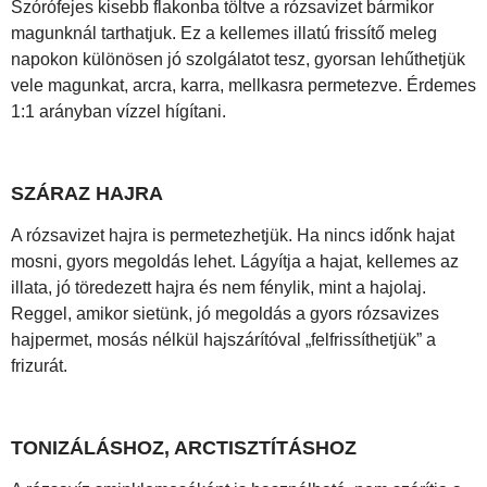
Szórófejes kisebb flakonba töltve a rózsavizet bármikor
magunknál tarthatjuk. Ez a kellemes illatú frissítő meleg
napokon különösen jó szolgálatot tesz, gyorsan lehűthetjük
vele magunkat, arcra, karra, mellkasra permetezve. Érdemes
1:1 arányban vízzel hígítani.
SZÁRAZ HAJRA
A rózsavizet hajra is permetezhetjük. Ha nincs időnk hajat
mosni, gyors megoldás lehet. Lágyítja a hajat, kellemes az
illata, jó töredezett hajra és nem fénylik, mint a hajolaj.
Reggel, amikor sietünk, jó megoldás a gyors rózsavizes
hajpermet, mosás nélkül hajszárítóval „felfrissíthetjük” a
frizurát.
TONIZÁLÁSHOZ, ARCTISZTÍTÁSHOZ