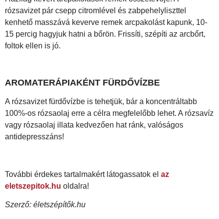
rózsavizet pár csepp citromlével és zabpehelyliszttel
kenhető masszává keverve remek arcpakolást kapunk, 10-
15 percig hagyjuk hatni a bőrön. Frissíti, szépíti az arcbőrt,
foltok ellen is jó.
AROMATERÁPIAKÉNT FÜRDŐVÍZBE
A rózsavizet fürdővízbe is tehetjük, bár a koncentráltabb
100%-os rózsaolaj erre a célra megfelelőbb lehet. A rózsavíz
vagy rózsaolaj illata kedvezően hat ránk, valóságos
antidepresszáns!
További érdekes tartalmakért látogassatok el
az
eletszepitok.hu
oldalra!
Szerző: életszépítők.hu