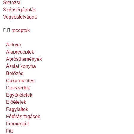
Stelázsi
Szépségápolás
Vegyesfelvágott
receptek
Airfryer
Alapreceptek
Aprósütemények
Ázsiai konyha
Befőzés
Cukormentes
Desszertek
Egytálételek
Előételek
Fagylaltok
Félórás fogások
Fermentált
Fitt