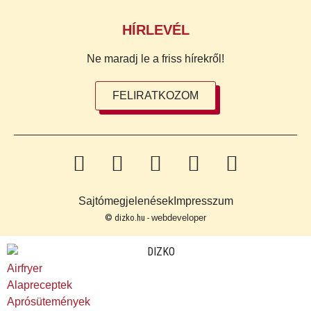
HÍRLEVÉL
Ne maradj le a friss hírekről!
FELIRATKOZOM
Sajtómegjelenések
Impresszum
© dizko.hu -
webdeveloper
Airfryer
Alapreceptek
Aprósütemények