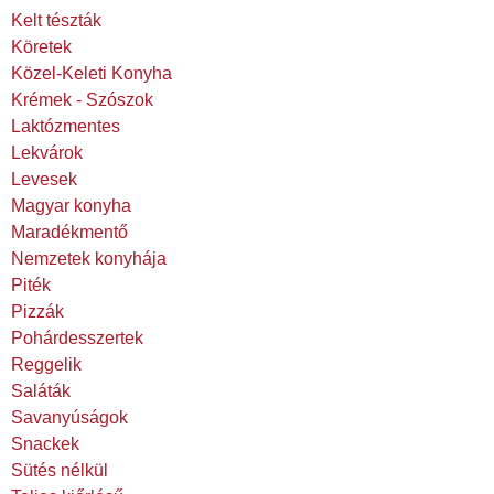
Kelt tészták
Köretek
Közel-Keleti Konyha
Krémek - Szószok
Laktózmentes
Lekvárok
Levesek
Magyar konyha
Maradékmentő
Nemzetek konyhája
Piték
Pizzák
Pohárdesszertek
Reggelik
Saláták
Savanyúságok
Snackek
Sütés nélkül