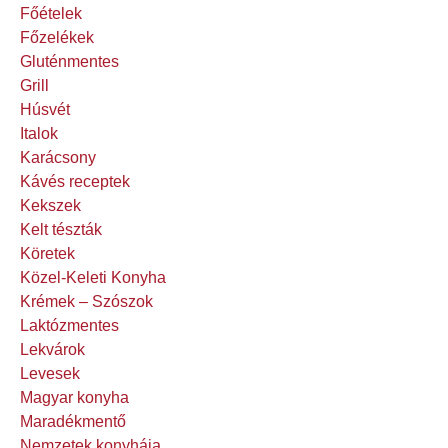
Főételek
Főzelékek
Gluténmentes
Grill
Húsvét
Italok
Karácsony
Kávés receptek
Kekszek
Kelt tészták
Köretek
Közel-Keleti Konyha
Krémek – Szószok
Laktózmentes
Lekvárok
Levesek
Magyar konyha
Maradékmentő
Nemzetek konyhája