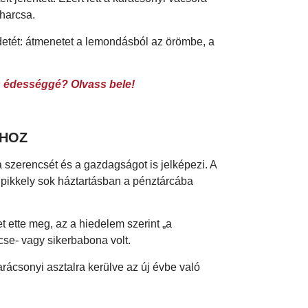
 harcsa.
zdetét: átmenetet a lemondásból az örömbe, a
s édességgé? Olvass bele!
 HOZ
zerencsét és a gazdagságot is jelképezi. A
alpikkely sok háztartásban a pénztárcába
jet ette meg, az a hiedelem szerint „a
cse- vagy sikerbabona volt.
arácsonyi asztalra kerülve az új évbe való