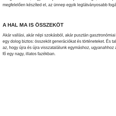
megfelelően készíted el, az ünnep egyik leglátványosabb fogá
A HAL MA IS ÖSSZEKÖT
Akár vallási, akár népi szokásból, akár pusztán gasztronómiai 
egy dolog biztos: összeköt generációkat és történeteket. És ta
az, hogy újra és újra visszatalálunk egymáshoz, ugyanahhoz a
fő egy nagy, illatos fazékban.