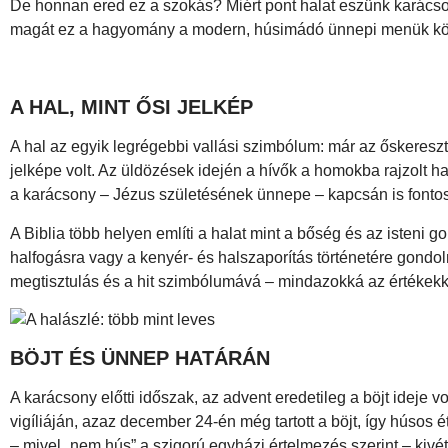
De honnan ered ez a szokás? Miért pont halat eszünk karácson
magát ez a hagyomány a modern, húsimádó ünnepi menük köz
A HAL, MINT ŐSI JELKÉP
A hal az egyik legrégebbi vallási szimbólum: már az őskereszté
jelképe volt. Az üldözések idején a hívők a homokba rajzolt ha
a karácsony – Jézus születésének ünnepe – kapcsán is fontos
A Biblia több helyen említi a halat mint a bőség és az isteni g
halfogásra vagy a kenyér- és halszaporítás történetére gondolni
megtisztulás és a hit szimbólumává – mindazokká az értékekké
BÖJT ÉS ÜNNEP HATÁRÁN
A karácsony előtti időszak, az advent eredetileg a böjt ideje 
vigíliáján, azaz december 24-én még tartott a böjt, így húsos é
– mivel „nem hús” a szigorú egyházi értelmezés szerint – kivétel