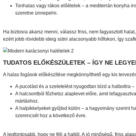
Tonhalas vagy rákos előételek – a mediterrán konyha in
szeretne ünnepelni.
Ha biztosra akarsz menni, válassz friss, nem fagyasztott halat, 
ezért jobb rövidebb ideig sütni alacsonyabb hőfokon, így szaf
TUDATOS ELŐKÉSZÜLETEK – ÍGY NE LEGYE
A halas fogások előkészítése megkönnyíthető egy kis tervezés
A pucolást és a szeletelést nyugodtan bízd a halboltra –
A halcsontból főzhetsz alaplevet előre, amit lefagyaszt
mártáshoz.
A halpikkelyeket gyűjtsd külön – a hagyomány szerint h
szerencsét hoz a következő évre.
A legfontosabb, hogy ne félj a haltól. A jó minőségű, friss alap