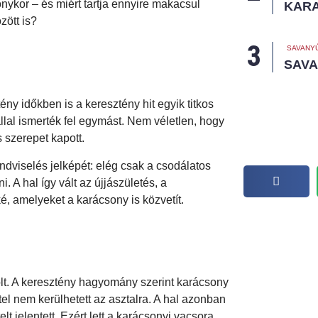
ykor – és miért tartja ennyire makacsul
KAR
ött is?
SAVANY
SAVA
ny időkben is a keresztény hit egyik titkos
llal ismerték fel egymást. Nem véletlen, hogy
 szerepet kapott.
ondviselés jelképét: elég csak a csodálatos
. A hal így vált az újjászületés, a
, amelyeket a karácsony is közvetít.
volt. A keresztény hagyomány szerint karácsony
tel nem kerülhetett az asztalra. A hal azonban
t jelentett. Ezért lett a karácsonyi vacsora