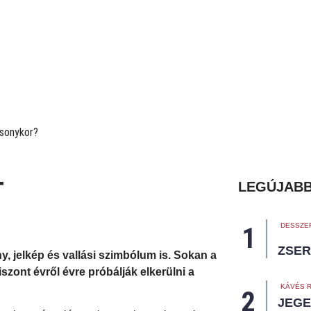
T
LEGÚJABB
DESSZE
ZSER
 jelkép és vallási szimbólum is. Sokan a
zont évről évre próbálják elkerülni a
KÁVÉS 
JEGE