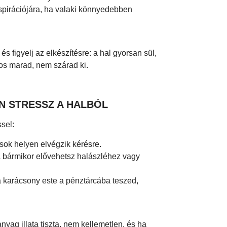
spirációjára, ha valaki könnyedebben
és figyelj az elkészítésre: a hal gyorsan sül,
tos marad, nem szárad ki.
N STRESSZ A HALBÓL
sel:
 sok helyen elvégzik kérésre.
va bármikor elővehetsz halászléhez vagy
a karácsony este a pénztárcába teszed,
anyag illata tiszta, nem kellemetlen, és ha