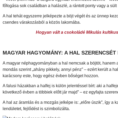
főfogása sok családban a halászlé, a rántott ponty vagy a sült
A hal tehát egyszerre jelképezte a böjt végét és az ünnep ke
csendes várakozásból a közös lakomába.
Hogyan vált a csokoládé Mikulás kultiku
MAGYAR HAGYOMÁNY: A HAL SZERENCSÉT
A magyar néphagyományban a hal nemcsak a böjtöt, hanem a s
mondás szerint „ahány pikkely, annyi pénz” – ezért került a h
karácsony este, hogy egész évben bőséget hozzon.
A falusi házakban a halfej is külön jelentéssel bírt: aki a halfe
következő évben a többiek előtt jár majd” – ez egyfajta szeren
A hal az áramlás és a mozgás jelképe is: „előre úszik”, így a k
lendületet, fejlődést is szimbolizálta.