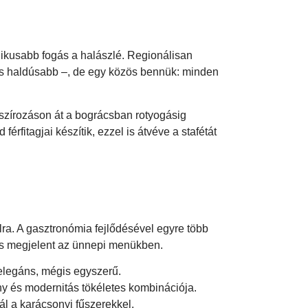
ikusabb fogás a halászlé. Regionálisan
- és haldúsabb –, de egy közös bennük: minden
sszírozáson át a bográcsban rotyogásig
rfitagjai készítik, ezzel is átvéve a stafétát
a. A gasztronómia fejlődésével egyre több
is megjelent az ünnepi menükben.
 elegáns, mégis egyszerű.
y és modernitás tökéletes kombinációja.
ál a karácsonyi fűszerekkel.