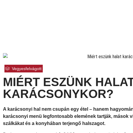
Vegyesfelvágott
MIÉRT ESZÜNK HALA
KARÁCSONYKOR?
A karácsonyi hal nem csupán egy étel – hanem hagyomány,
karácsonyi menü legfontosabb elemének tartják, mások vis
szálkákat és a konyhában terjengő halszagot.