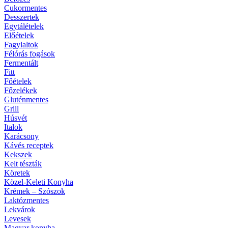
Cukormentes
Desszertek
Egytálételek
Előételek
Fagylaltok
Félórás fogások
Fermentált
Fitt
Főételek
Főzelékek
Gluténmentes
Grill
Húsvét
Italok
Karácsony
Kávés receptek
Kekszek
Kelt tészták
Köretek
Közel-Keleti Konyha
Krémek – Szószok
Laktózmentes
Lekvárok
Levesek
Magyar konyha