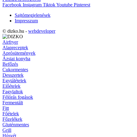
Facebook
Instagram
Tiktok
Youtube
Pinterest
Sajtómegjelenések
Impresszum
© dizko.hu -
webdeveloper
Airfryer
Alapreceptek
Aprósütemények
Ázsiai konyha
Befőzés
Cukormentes
Desszertek
Egytálételek
Előételek
Fagylaltok
Félórás fogások
Fermentált
Fitt
Főételek
Főzelékek
Gluténmentes
Grill
Húsvét