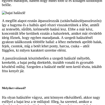
egyben maradjon, hanem hogy minél több íz és kollagén kioldódjon
belőle.
A megfőtt alapot ezután átpasszírozzák (szitán/halászlépasszírozón):
így a hagyma és a halhús apró részei visszakerülnek a lébe, amitől
az testesebb, sűrűbb, krémesebb hatású lesz. Ebbe a már kész,
koncentrált lébe kerülnek ezután a halszeletek, amiket már rövidebb
ideig főznek, hogy egyben maradjanak. A szegedi halászlénél
gyakran találkozunk többféle hallal: a léhez mehetnek apróbb halak,
fejek, csontok, míg a betét lehet ponty, harcsa, csuka – attól
függően, ki milyen karaktert szeretne elérni.
A passzírozásnak köszönhetően a szegedi halászlé mélyebb,
kerekebb, a bajai pedig direktebb, tisztább vonalú és gyorsabb
készítésű műfaj. Szegeden a halászlé mellé nem kerül tészta, inkább
friss kenyér jár.
Melyiket válaszd?
Ha olyan halászlére vágysz, ami könnyen elkészíthető, akkor nagy
eséllyel a bajai lesz a te műfajod: főleg, ha szereted, amikor a