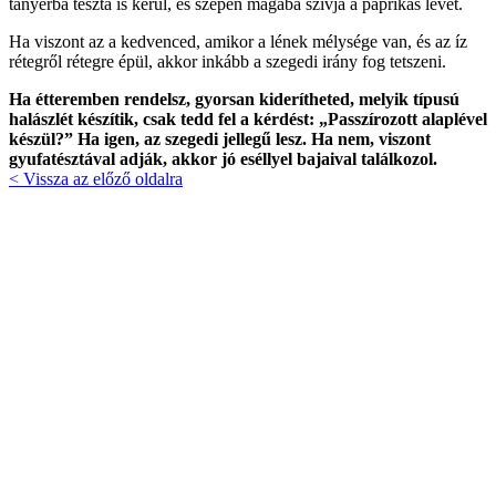
tányérba tészta is kerül, és szépen magába szívja a paprikás levet.
Ha viszont az a kedvenced, amikor a lének mélysége van, és az íz
rétegről rétegre épül, akkor inkább a szegedi irány fog tetszeni.
Ha étteremben rendelsz, gyorsan kiderítheted, melyik típusú
halászlét készítik, csak tedd fel a kérdést: „Passzírozott alaplével
készül?” Ha igen, az szegedi jellegű lesz. Ha nem, viszont
gyufatésztával adják, akkor jó eséllyel bajaival találkozol.
< Vissza az előző oldalra