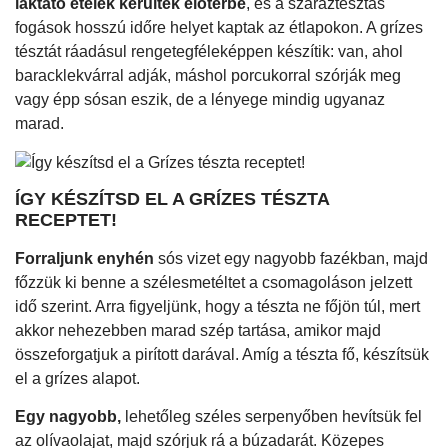
laktató ételek kerültek előtérbe
, és a száraztésztás
fogások hosszú időre helyet kaptak az étlapokon. A grízes
tésztát ráadásul rengetegféleképpen készítik: van, ahol
baracklekvárral adják, máshol porcukorral szórják meg
vagy épp sósan eszik, de a lényege mindig ugyanaz
marad.
ÍGY KÉSZÍTSD EL A GRÍZES TÉSZTA
RECEPTET!
Forraljunk enyhén
sós vizet egy nagyobb fazékban, majd
főzzük ki benne a szélesmetéltet a csomagoláson jelzett
idő szerint. Arra figyeljünk, hogy a tészta ne főjön túl, mert
akkor nehezebben marad szép tartása, amikor majd
összeforgatjuk a pirított darával. Amíg a tészta fő, készítsük
el a grízes alapot.
Egy nagyobb,
lehetőleg széles serpenyőben hevítsük fel
az olívaolajat, majd szórjuk rá a búzadarát. Közepes