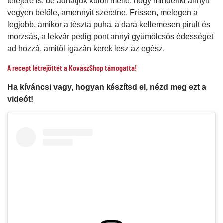
tetejére is, de adhatjuk külön mellé, hogy mindenki annyit
vegyen belőle, amennyit szeretne. Frissen, melegen a
legjobb, amikor a tészta puha, a dara kellemesen pirult és
morzsás, a lekvár pedig pont annyi gyümölcsös édességet
ad hozzá, amitől igazán kerek lesz az egész.
A recept létrejöttét a KovászShop támogatta!
Ha kíváncsi vagy, hogyan készítsd el, nézd meg ezt a
videót!