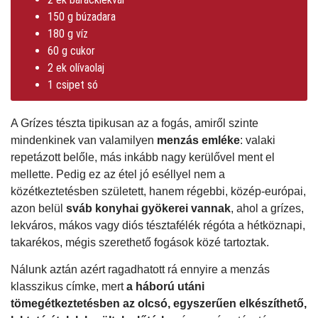
150 g búzadara
180 g víz
60 g cukor
2 ek olívaolaj
1 csipet só
A Grízes tészta tipikusan az a fogás, amiről szinte
mindenkinek van valamilyen
menzás emléke
: valaki
repetázott belőle, más inkább nagy kerülővel ment el
mellette. Pedig ez az étel jó eséllyel nem a
közétkeztetésben született, hanem régebbi, közép-európai,
azon belül
sváb konyhai gyökerei vannak
, ahol a grízes,
lekváros, mákos vagy diós tésztafélék régóta a hétköznapi,
takarékos, mégis szerethető fogások közé tartoztak.
Nálunk aztán azért ragadhatott rá ennyire a menzás
klasszikus címke, mert
a háború utáni
tömegétkeztetésben az olcsó, egyszerűen elkészíthető,