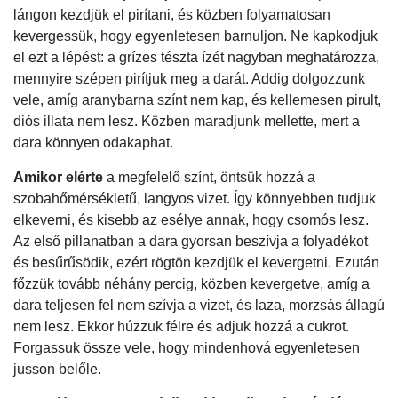
lángon kezdjük el pirítani, és közben folyamatosan
kevergessük, hogy egyenletesen barnuljon. Ne kapkodjuk
el ezt a lépést: a grízes tészta ízét nagyban meghatározza,
mennyire szépen pirítjuk meg a darát. Addig dolgozzunk
vele, amíg aranybarna színt nem kap, és kellemesen pirult,
diós illata nem lesz. Közben maradjunk mellette, mert a
dara könnyen odakaphat.
Amikor elérte
a megfelelő színt, öntsük hozzá a
szobahőmérsékletű, langyos vizet. Így könnyebben tudjuk
elkeverni, és kisebb az esélye annak, hogy csomós lesz.
Az első pillanatban a dara gyorsan beszívja a folyadékot
és besűrűsödik, ezért rögtön kezdjük el kevergetni. Ezután
főzzük tovább néhány percig, közben kevergetve, amíg a
dara teljesen fel nem szívja a vizet, és laza, morzsás állagú
nem lesz. Ekkor húzzuk félre és adjuk hozzá a cukrot.
Forgassuk össze vele, hogy mindenhová egyenletesen
jusson belőle.