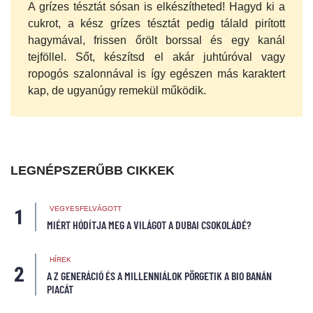
A grízes tésztát sósan is elkészítheted! Hagyd ki a
cukrot, a kész grízes tésztát pedig tálald pirított
hagymával, frissen őrölt borssal és egy kanál
tejföllel. Sőt, készítsd el akár juhtúróval vagy
ropogós szalonnával is így egészen más karaktert
kap, de ugyanúgy remekül működik.
LEGNÉPSZERŰBB CIKKEK
VEGYESFELVÁGOTT
MIÉRT HÓDÍTJA MEG A VILÁGOT A DUBAI CSOKOLÁDÉ?
HÍREK
A Z GENERÁCIÓ ÉS A MILLENNIÁLOK PÖRGETIK A BIO BANÁN
PIACÁT