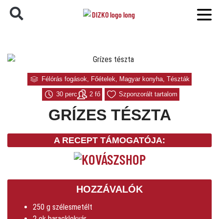
Félórás fogások
,
Főételek
,
Magyar konyha
,
Tészták
30 perc
2 fő
Szponzorált tartalom
GRÍZES TÉSZTA
A RECEPT TÁMOGATÓJA:
HOZZÁVALÓK
250 g szélesmetélt
2 ek baracklekvár