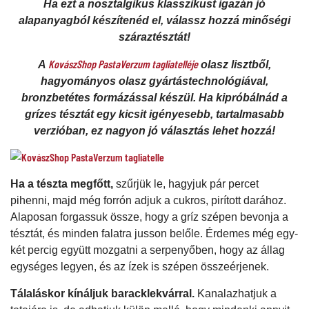
Ha ezt a nosztalgikus klasszikust igazán jó
alapanyagból készítenéd el, válassz hozzá minőségi
száraztésztát!
KovászShop PastaVerzum tagliatelléje
A
olasz lisztből,
hagyományos olasz gyártástechnológiával,
bronzbetétes formázással készül. Ha kipróbálnád a
grízes tésztát egy kicsit igényesebb, tartalmasabb
verzióban, ez nagyon jó választás lehet hozzá!
Ha a tészta megfőtt,
szűrjük le, hagyjuk pár percet
pihenni, majd még forrón adjuk a cukros, pirított darához.
Alaposan forgassuk össze, hogy a gríz szépen bevonja a
tésztát, és minden falatra jusson belőle. Érdemes még egy-
két percig együtt mozgatni a serpenyőben, hogy az állag
egységes legyen, és az ízek is szépen összeérjenek.
Tálaláskor kínáljuk baracklekvárral.
Kanalazhatjuk a