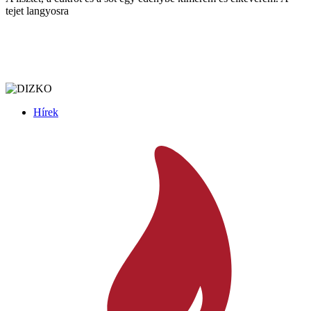
tejet langyosra
Hírek