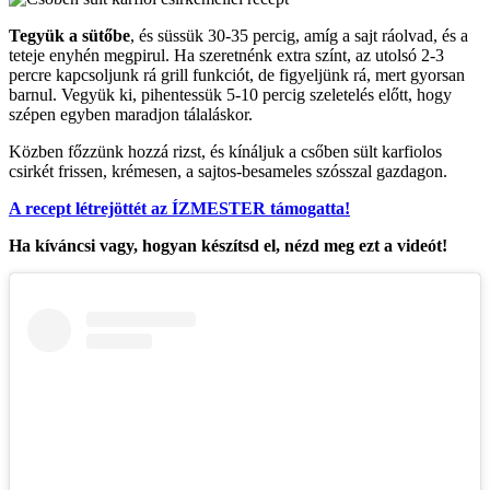
Tegyük a sütőbe
, és süssük 30-35 percig, amíg a sajt ráolvad, és a
teteje enyhén megpirul. Ha szeretnénk extra színt, az utolsó 2-3
percre kapcsoljunk rá grill funkciót, de figyeljünk rá, mert gyorsan
barnul. Vegyük ki, pihentessük 5-10 percig szeletelés előtt, hogy
szépen egyben maradjon tálaláskor.
Közben főzzünk hozzá rizst, és kínáljuk a csőben sült karfiolos
csirkét frissen, krémesen, a sajtos-besameles szósszal gazdagon.
A recept létrejöttét az ÍZMESTER támogatta!
Ha kíváncsi vagy, hogyan készítsd el, nézd meg ezt a videót!