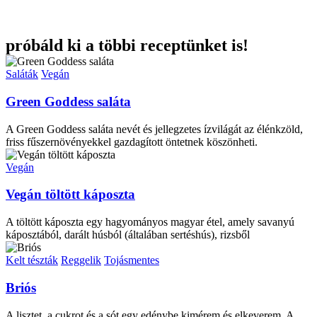
próbáld ki a többi receptünket is!
Saláták
Vegán
Green Goddess saláta
A Green Goddess saláta nevét és jellegzetes ízvilágát az élénkzöld,
friss fűszernövényekkel gazdagított öntetnek köszönheti.
Vegán
Vegán töltött káposzta
A töltött káposzta egy hagyományos magyar étel, amely savanyú
káposztából, darált húsból (általában sertéshús), rizsből
Kelt tészták
Reggelik
Tojásmentes
Briós
A lisztet, a cukrot és a sót egy edénybe kimérem és elkeverem. A