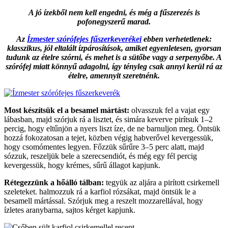
A jó ízekből nem kell engedni, és még a fűszerezés is
pofonegyszerű marad.
Az
Ízmester szórófejes fűszerkeverékei
ebben verhetetlenek:
klasszikus, jól eltalált ízpárosítások, amiket egyenletesen, gyorsan
tudunk az ételre szórni, és mehet is a sütőbe vagy a serpenyőbe. A
szórófej miatt könnyű adagolni, így tényleg csak annyi kerül rá az
ételre, amennyit szeretnénk.
Most készítsük el a besamel mártást:
olvasszuk fel a vajat egy
lábasban, majd szórjuk rá a lisztet, és simára keverve pirítsuk 1–2
percig, hogy eltűnjön a nyers liszt íze, de ne barnuljon meg. Öntsük
hozzá fokozatosan a tejet, közben végig habverővel kevergessük,
hogy csomómentes legyen. Főzzük sűrűre 3–5 perc alatt, majd
sózzuk, reszeljük bele a szerecsendiót, és még egy fél percig
kevergessük, hogy krémes, sűrű állagot kapjunk.
Rétegezzünk a hőálló tálban:
tegyük az aljára a pirított csirkemell
szeleteket. halmozzuk rá a karfiol rózsákat, majd öntsük le a
besamell mártással. Szórjuk meg a reszelt mozzarellával, hogy
ízletes aranybarna, sajtos kérget kapjunk.