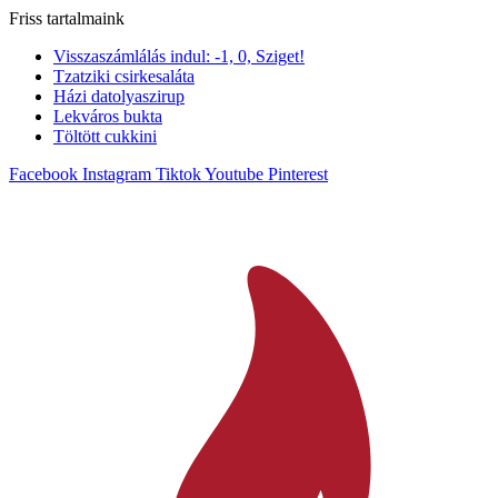
Ugrás
Friss tartalmaink
a
Visszaszámlálás indul: -1, 0, Sziget!
tartalomhoz
Tzatziki csirkesaláta
Házi datolyaszirup
Lekváros bukta
Töltött cukkini
Facebook
Instagram
Tiktok
Youtube
Pinterest