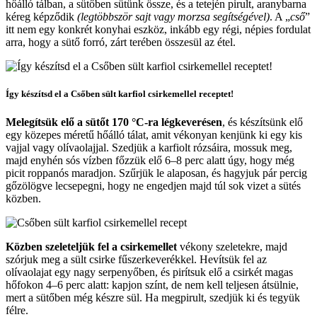
hőálló tálban, a sütőben sütünk össze, és a tetején pirult, aranybarna
kéreg képződik
(legtöbbször sajt vagy morzsa segítségével)
. A „
cső
”
itt nem egy konkrét konyhai eszköz, inkább egy régi, népies fordulat
arra, hogy a sütő forró, zárt terében összesül az étel.
Így készítsd el a Csőben sült karfiol csirkemellel receptet!
Melegítsük elő a sütőt 170 °C-ra légkeverésen
, és készítsünk elő
egy közepes méretű hőálló tálat, amit vékonyan kenjünk ki egy kis
vajjal vagy olívaolajjal. Szedjük a karfiolt rózsáira, mossuk meg,
majd enyhén sós vízben főzzük elő 6–8 perc alatt úgy, hogy még
picit roppanós maradjon. Szűrjük le alaposan, és hagyjuk pár percig
gőzölögve lecsepegni, hogy ne engedjen majd túl sok vizet a sütés
közben.
Közben szeleteljük fel a csirkemellet
vékony szeletekre, majd
szórjuk meg a sült csirke fűszerkeverékkel. Hevítsük fel az
olívaolajat egy nagy serpenyőben, és pirítsuk elő a csirkét magas
hőfokon 4–6 perc alatt: kapjon színt, de nem kell teljesen átsülnie,
mert a sütőben még készre sül. Ha megpirult, szedjük ki és tegyük
félre.