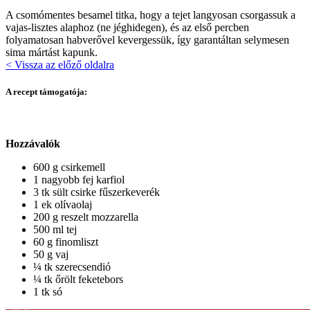
A csomómentes besamel titka, hogy a tejet langyosan csorgassuk a
vajas-lisztes alaphoz (ne jéghidegen), és az első percben
folyamatosan habverővel kevergessük, így garantáltan selymesen
sima mártást kapunk.
< Vissza az előző oldalra
A recept támogatója:
Hozzávalók
600 g csirkemell
1 nagyobb fej karfiol
3 tk sült csirke fűszerkeverék
1 ek olívaolaj
200 g reszelt mozzarella
500 ml tej
60 g finomliszt
50 g vaj
¼ tk szerecsendió
¼ tk őrölt feketebors
1 tk só