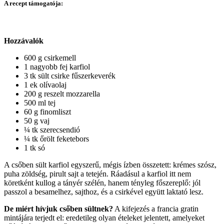
A recept támogatója:
Hozzávalók
600 g csirkemell
1 nagyobb fej karfiol
3 tk sült csirke fűszerkeverék
1 ek olívaolaj
200 g reszelt mozzarella
500 ml tej
60 g finomliszt
50 g vaj
¼ tk szerecsendió
¼ tk őrölt feketebors
1 tk só
A csőben sült karfiol egyszerű, mégis ízben összetett: krémes szósz,
puha zöldség, pirult sajt a tetején. Ráadásul a karfiol itt nem
köretként kullog a tányér szélén, hanem tényleg főszereplő: jól
passzol a besamelhez, sajthoz, és a csirkével együtt laktató lesz.
De miért hívjuk csőben sültnek?
A kifejezés a francia gratin
mintájára terjedt el: eredetileg olyan ételeket jelentett, amelyeket