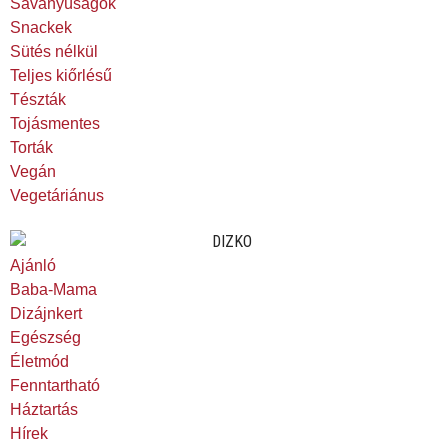
Savanyúságok
Snackek
Sütés nélkül
Teljes kiőrlésű
Tészták
Tojásmentes
Torták
Vegán
Vegetáriánus
Ajánló
Baba-Mama
Dizájnkert
Egészség
Életmód
Fenntartható
Háztartás
Hírek