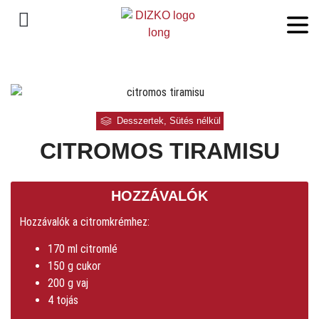
Desszertek
,
Sütés nélkül
CITROMOS TIRAMISU
HOZZÁVALÓK
Hozzávalók a citromkrémhez:
170 ml citromlé
150 g cukor
200 g vaj
4 tojás