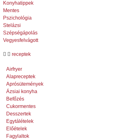
Konyhatippek
Mentes
Pszichológia
Stelázsi
Szépségápolás
Vegyesfelvágott
receptek
Airfryer
Alapreceptek
Aprósütemények
Ázsiai konyha
Befőzés
Cukormentes
Desszertek
Egytálételek
Előételek
Fagylaltok