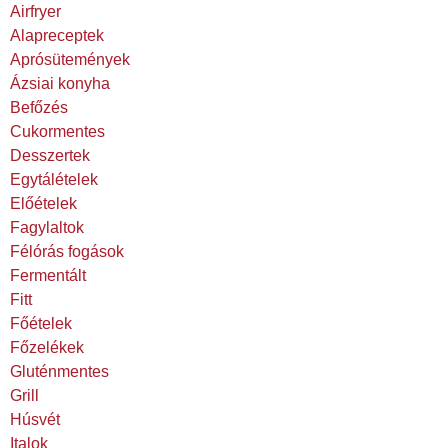
Airfryer
Alapreceptek
Aprósütemények
Ázsiai konyha
Befőzés
Cukormentes
Desszertek
Egytálételek
Előételek
Fagylaltok
Félórás fogások
Fermentált
Fitt
Főételek
Főzelékek
Gluténmentes
Grill
Húsvét
Italok