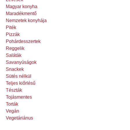
Magyar konyha
Maradékmentő
Nemzetek konyhája
Piték
Pizzák
Pohárdesszertek
Reggelik
Saláták
Savanyúságok
Snackek
Sütés nélkül
Teljes kiőrlésű
Tészták
Tojásmentes
Torták
Vegán
Vegetáriánus