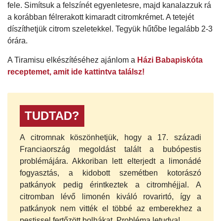
fele. Simítsuk a felszínét egyenletesre, majd kanalazzuk rá
a korábban félrerakott kimaradt citromkrémet. A tetejét
díszíthetjük citrom szeletekkel. Tegyük hűtőbe legalább 2-3
órára.
A Tiramisu elkészítéséhez ajánlom a
Házi Babapiskóta
receptemet, amit ide kattintva találsz!
TUDTAD?
A citromnak köszönhetjük, hogy a 17. századi
Franciaország megoldást talált a bubópestis
problémájára. Akkoriban lett elterjedt a limonádé
fogyasztás, a kidobott szemétben kotorászó
patkányok pedig érintkeztek a citromhéjjal. A
citromban lévő limonén kiváló rovarirtó, így a
patkányok nem vitték el többé az emberekhez a
pestissel fertőzött bolhákat. Probléma letudva!