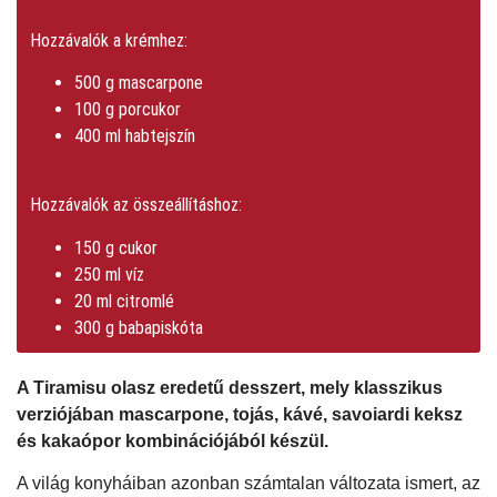
Hozzávalók a krémhez:
500 g mascarpone
100 g porcukor
400 ml habtejszín
Hozzávalók az összeállításhoz:
150 g cukor
250 ml víz
20 ml citromlé
300 g babapiskóta
A Tiramisu olasz eredetű desszert, mely klasszikus
verziójában mascarpone, tojás, kávé, savoiardi keksz
és kakaópor kombinációjából készül.
A világ konyháiban azonban számtalan változata ismert, az