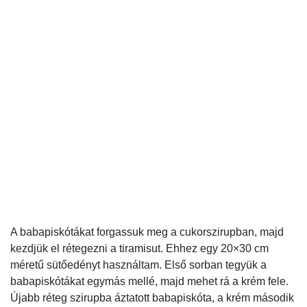
A babapiskótákat forgassuk meg a cukorszirupban, majd
kezdjük el rétegezni a tiramisut. Ehhez egy 20×30 cm
méretű sütőedényt használtam. Első sorban tegyük a
babapiskótákat egymás mellé, majd mehet rá a krém fele.
Újabb réteg szirupba áztatott babapiskóta, a krém második