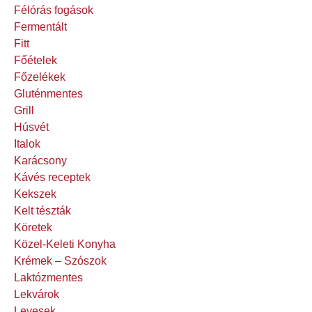
Félórás fogások
Fermentált
Fitt
Főételek
Főzelékek
Gluténmentes
Grill
Húsvét
Italok
Karácsony
Kávés receptek
Kekszek
Kelt tészták
Köretek
Közel-Keleti Konyha
Krémek – Szószok
Laktózmentes
Lekvárok
Levesek