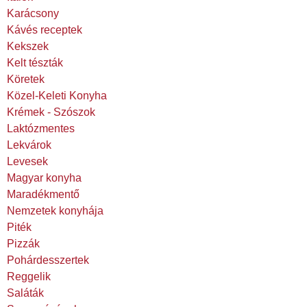
Karácsony
Kávés receptek
Kekszek
Kelt tészták
Köretek
Közel-Keleti Konyha
Krémek - Szószok
Laktózmentes
Lekvárok
Levesek
Magyar konyha
Maradékmentő
Nemzetek konyhája
Piték
Pizzák
Pohárdesszertek
Reggelik
Saláták