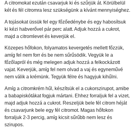
A citromokat ezután csavarjuk ki és szűrjük át. Körülbelül
két és fél citromra lesz szükségünk a kívánt mennyiséghez.
A tojásokat üssük fel egy főzőedénybe és egy habosítsuk
ki kézi habverővel pár perc alatt. Adjuk hozzá a cukrot,
majd a citromlevet és keverjük el.
Közepes hőfokon, folyamatos kevergetés mellett főzzük,
amíg fel nem forr és be nem sűrűsödik. Vegyük le a
főzőlapról és még melegen adjuk hozzá a felkockázott
vajat. Keverjük, amíg fel nem olvad a vaj és egyneművé
nem válik a krémünk. Tegyük félre és hagyjuk kihűlni.
Amíg a citromkrém hűl, készítsük el a cukorszirupot, amibe
a babapiskótákat fogjuk mártani. Ehhez forraljuk fel a vizet,
majd adjuk hozzá a cukrot. Reszeljük bele fél citrom héját
és csavarjunk bele egy fél citromot. Magas hőfokon
forraljuk 2-3 percig, amíg kicsit sűrűbb nem lesz és
szirupos.