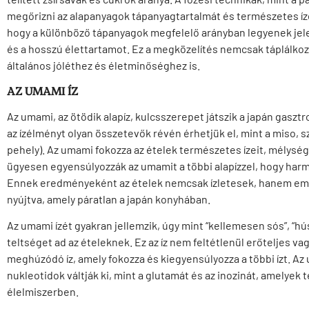
megőrizni az alapanyagok tápanyagtartalmát és természetes ízét
hogy a különböző tápanyagok megfelelő arányban legyenek jel
és a hosszú élettartamot. Ez a megközelítés nemcsak táplálkozá
általános jóléthez és életminőséghez is.
AZ UMAMI ÍZ
Az umami, az ötödik alapíz, kulcsszerepet játszik a japán gasztr
az ízélményt olyan összetevők révén érhetjük el, mint a miso, 
pehely). Az umami fokozza az ételek természetes ízeit, mélység
ügyesen egyensúlyozzák az umamit a többi alapízzel, hogy harm
Ennek eredményeként az ételek nemcsak ízletesek, hanem eml
nyújtva, amely páratlan a japán konyhában.
Az umami ízét gyakran jellemzik, úgy mint “kellemesen sós”, “h
teltséget ad az ételeknek. Ez az íz nem feltétlenül erőteljes 
meghúzódó íz, amely fokozza és kiegyensúlyozza a többi ízt. A
nukleotidok váltják ki, mint a glutamát és az inozinát, amely
élelmiszerben.