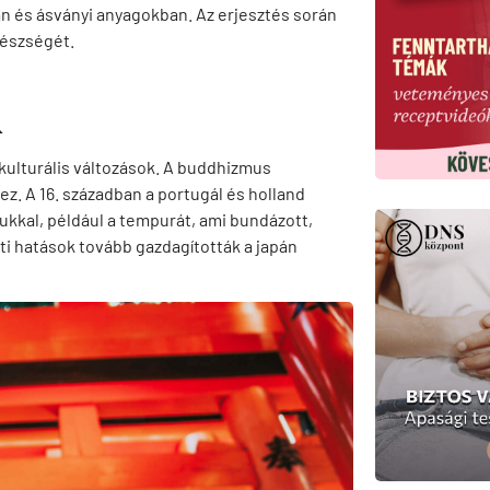
an és ásványi anyagokban. Az erjesztés során
gészségét.
A
 kulturális változások. A buddhizmus
z. A 16. században a portugál és holland
kkal, például a tempurát, ami bundázott,
ati hatások tovább gazdagították a japán