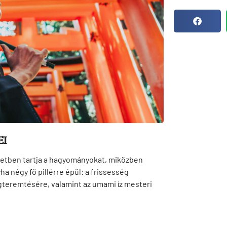
EI
eletben tartja a hagyományokat, miközben
a négy fő pillérre épül: a frissesség
gteremtésére, valamint az umami íz mesteri