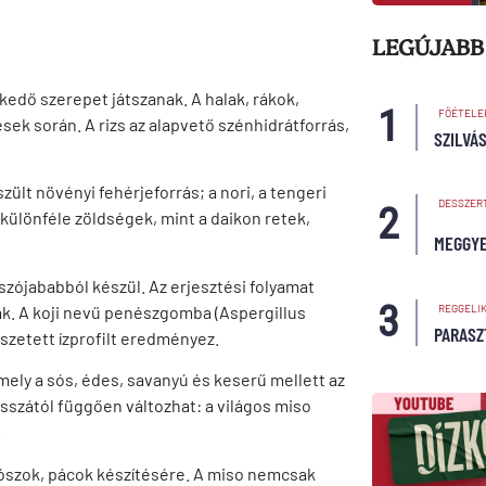
LEGÚJABB
kedő szerepet játszanak. A halak, rákok,
FŐÉTELE
k során. A rizs az alapvető szénhidrátforrás,
SZILVÁ
ült növényi fehérjeforrás; a nori, a tengeri
DESSZER
különféle zöldségek, mint a daikon retek,
MEGGYE
szójababból készül. Az erjesztési folyamat
ak. A koji nevű penészgomba (Aspergillus
REGGELI
PARASZ
sszetett ízprofilt eredményez.
 amely a sós, édes, savanyú és keserű mellett az
hosszától függően változhat: a világos miso
.
ószok, pácok készítésére. A miso nemcsak