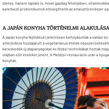
ízletes, hanem tápláló is, mivel gazdag fehérjében, vitaminokb
keletkező probiotikumok elősegíthetik az emésztőrendszer e
A JAPÁN KONYHA TÖRTÉNELMI ALAKULÁS
A japán konyha fejlődését jelentősen befolyásolták a vallási és
elterjedése hozzájárult a vegetáriánus ételek népszerűsítéséhe
kereskedők új alapanyagokat és főzési technikákat hoztak magu
olajban sült ételeket jelent. A Meidzsi-restauráció után a nyug
konyhát.