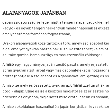
ALAPANYAGOK JAPÁNBAN
Japán szigetországi jellege miatt a tengeri alapanyagok kiemel
kagylók és egyéb tengeri herkentyűk mindennaposak az étkezése
amelyet számos formában fogyasztanak.
Gyakori alapanyagok közé tartozik a tofu, amely szójababból kész
alga, amelyet gyakran használnak sushi készítéséhez; valamint 
shiitake gomba, bambuszrügy és más szezonális zöldségek.
A
miso
egy hagyományos japán ízesítő paszta, amely erjesztett 
során gyakran rizst, árpát vagy más gabonaféléket is hozzáadn
oryzae) bontja le a szójababot és a gabonákat, ami gazdag és ö
A miso íze mély és összetett, gyakran az
umami
ízzel társítják,
ötödik alapíz. Színe és íze a készítés módjától és az erjesztés 
édesebb és enyhébb, míg a sötét miso erőteljesebb és sósabb
A miso sokoldalúan használható a japán konyhában levesek, sz