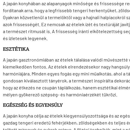
A japán konyhában az alapanyagok minősége és frissessége ren
fordítanak arra, hogy a legfrissebb tengeri herkentyűket, zöl
Gyakran közvetlenül a termelőktől vagy a hajnali halpiacokról s
azok frissességét. Ez nemcsak az ételek ízét és textúráját javít
a természet ritmusát is. A frissesség iránti elkötelezettség se
és ízletesek legyenek.
ESZTÉTIKA
A japán gasztronómiában az ételek tálalása valódi művészetté vál
kiemelkedően fontos. Az ételek elrendezésekor nagy hangsúlyt
harmóniájára. Minden egyes fogás egy mini műalkotás, ahol a tá
gondosan kiválasztott tányérok, a természet inspirálta dekorác
hogy az étkezés ne csupán táplálkozás, hanem esztétikai élmény
mélyen gyökerező szépség- és harmóniaérzékét tükrözi.
EGÉSZSÉG ÉS EGYENSÚLY
A japán konyha célja az ételek kiegyensúlyozottsága és az egé
gazdag tengeri eredetű fehérjékben, zöldségekben és teljes 
telített zsírsavak és cukrok aránya. A főzési technikák, mint a 