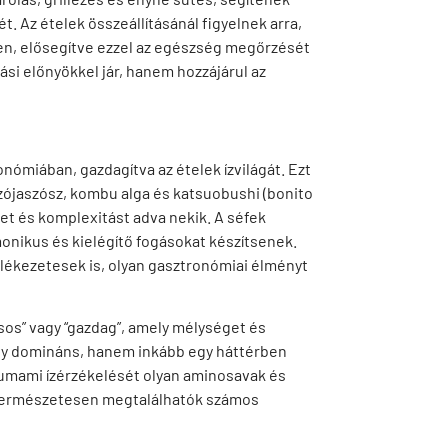
. Az ételek összeállításánál figyelnek arra,
en, elősegítve ezzel az egészség megőrzését
si előnyökkel jár, hanem hozzájárul az
onómiában, gazdagítva az ételek ízvilágát. Ezt
szójaszósz, kombu alga és katsuobushi (bonito
et és komplexitást adva nekik. A séfek
onikus és kielégítő fogásokat készítsenek.
ékezetesek is, olyan gasztronómiai élményt
úsos” vagy “gazdag”, amely mélységet és
vagy domináns, hanem inkább egy háttérben
z umami ízérzékelését olyan aminosavak és
ek természetesen megtalálhatók számos