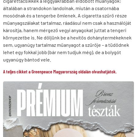
cigarettacsikkek a leggyakrabban eldobott műanyagok:
általában a strandokon landolnak, miután a csatornába
mosódnak és a tengerbe ömlenek. A cigaretta szűrő része
műanyagszálakat tartalmaz, ráadásul nem csak a használóját
károsítja, hanem mérgező vegyi anyagokat juttat a tengeri
környezetbe is. Ne dőljünk be a hevítős dohánytermékeknek
sem, ugyanúgy tartalmaz műanyagot a szűrője – a tüdődnek
lehet egy fokkal jobb (bár nem tudjuk még), de a bolygót
ugyanúgy bántod vele.
A teljes cikket a Greenpeace Magyarország oldalán olvashatjátok.