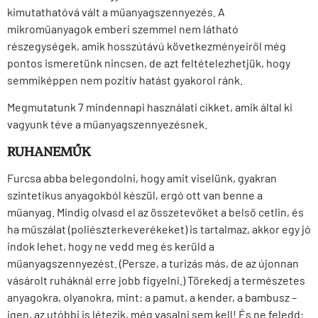
kimutathatóvá vált a műanyagszennyezés. A
mikroműanyagok emberi szemmel nem látható
részegységek, amik hosszútávú következményeiről még
pontos ismeretünk nincsen, de azt feltételezhetjük, hogy
semmiképpen nem pozitív hatást gyakorol ránk.
Megmutatunk 7 mindennapi használati cikket, amik által ki
vagyunk téve a műanyagszennyezésnek.
RUHANEMŰK
Furcsa abba belegondolni, hogy amit viselünk, gyakran
szintetikus anyagokból készül, ergó ott van benne a
műanyag. Mindig olvasd el az összetevőket a belső cetlin, és
ha műszálat (poliészterkeverékeket) is tartalmaz, akkor egy jó
indok lehet, hogy ne vedd meg és kerüld a
műanyagszennyezést. (Persze, a turizás más, de az újonnan
vásárolt ruháknál erre jobb figyelni.) Törekedj a természetes
anyagokra, olyanokra, mint: a pamut, a kender, a bambusz –
igen, az utóbbi is létezik, még vasalni sem kell! És ne feledd: