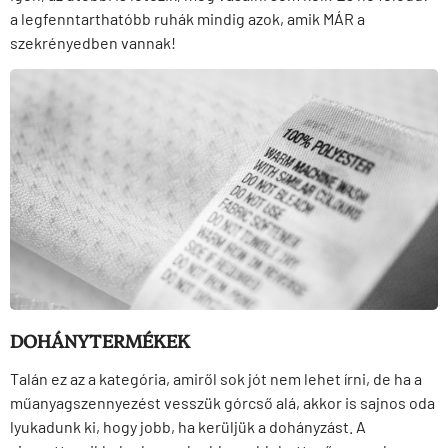
a legfenntarthatóbb ruhák mindig azok, amik MÁR a
szekrényedben vannak!
DOHÁNYTERMÉKEK
Talán ez az a kategória, amiről sok jót nem lehet írni, de ha a
műanyagszennyezést vesszük górcső alá, akkor is sajnos oda
lyukadunk ki, hogy jobb, ha kerüljük a dohányzást. A