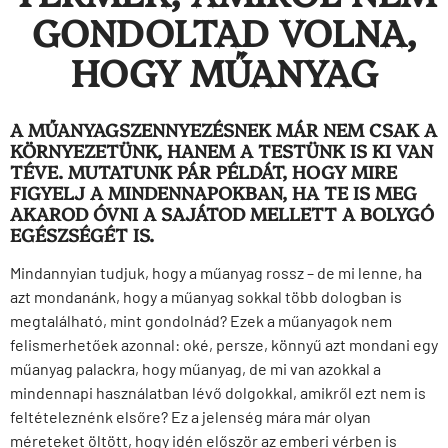
GONDOLTAD VOLNA,
HOGY MŰANYAG
A MŰANYAGSZENNYEZÉSNEK MÁR NEM CSAK A
KÖRNYEZETÜNK, HANEM A TESTÜNK IS KI VAN
TÉVE. MUTATUNK PÁR PÉLDÁT, HOGY MIRE
FIGYELJ A MINDENNAPOKBAN, HA TE IS MEG
AKAROD ÓVNI A SAJÁTOD MELLETT A BOLYGÓ
EGÉSZSÉGÉT IS.
Mindannyian tudjuk, hogy a műanyag rossz – de mi lenne, ha
azt mondanánk, hogy a műanyag sokkal több dologban is
megtalálható, mint gondolnád? Ezek a műanyagok nem
felismerhetőek azonnal: oké, persze, könnyű azt mondani egy
műanyag palackra, hogy műanyag, de mi van azokkal a
mindennapi használatban lévő dolgokkal, amikről ezt nem is
feltételeznénk elsőre? Ez a jelenség mára már olyan
méreteket öltött, hogy idén először az emberi vérben is