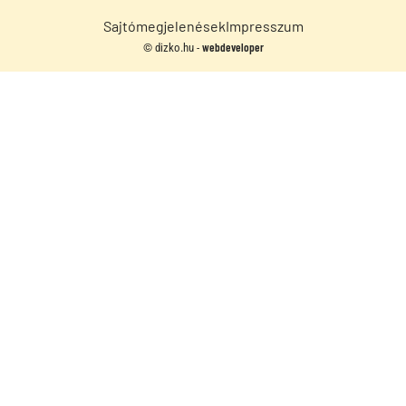
Sajtómegjelenések
Impresszum
webdeveloper
© dizko.hu -