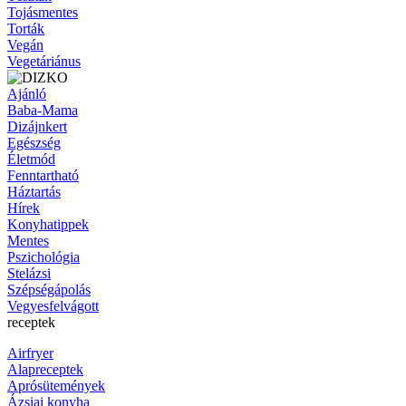
Tojásmentes
Torták
Vegán
Vegetáriánus
Ajánló
Baba-Mama
Dizájnkert
Egészség
Életmód
Fenntartható
Háztartás
Hírek
Konyhatippek
Mentes
Pszichológia
Stelázsi
Szépségápolás
Vegyesfelvágott
receptek
Airfryer
Alapreceptek
Aprósütemények
Ázsiai konyha