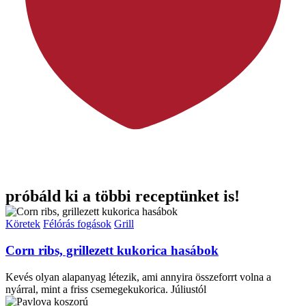
próbáld ki a többi receptünket is!
Köretek
Félórás fogások
Grill
Corn ribs, grillezett kukorica hasábok
Kevés olyan alapanyag létezik, ami annyira összeforrt volna a
nyárral, mint a friss csemegekukorica. Júliustól