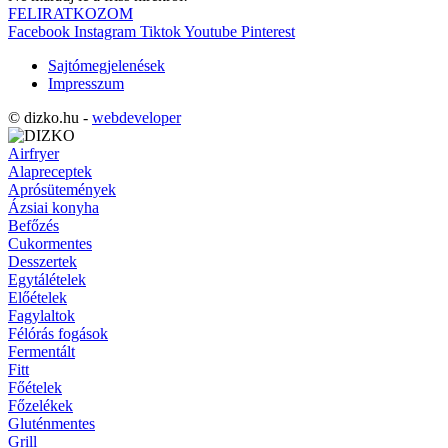
FELIRATKOZOM
Facebook
Instagram
Tiktok
Youtube
Pinterest
Sajtómegjelenések
Impresszum
© dizko.hu -
webdeveloper
Airfryer
Alapreceptek
Aprósütemények
Ázsiai konyha
Befőzés
Cukormentes
Desszertek
Egytálételek
Előételek
Fagylaltok
Félórás fogások
Fermentált
Fitt
Főételek
Főzelékek
Gluténmentes
Grill