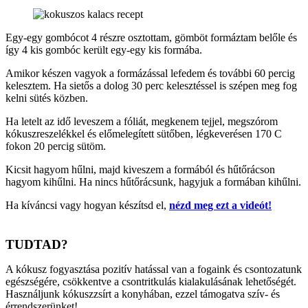
Egy-egy gombócot 4 részre osztottam, gömböt formáztam belőle és
így 4 kis gombóc került egy-egy kis formába.
Amikor készen vagyok a formázással lefedem és további 60 percig
kelesztem. Ha sietős a dolog 30 perc kelesztéssel is szépen meg fog
kelni sütés közben.
Ha letelt az idő leveszem a fóliát, megkenem tejjel, megszórom
kókuszreszelékkel és előmelegített sütőben, légkeverésen 170 C
fokon 20 percig sütöm.
Kicsit hagyom hűlni, majd kiveszem a formából és hűtőrácson
hagyom kihűlni. Ha nincs hűtőrácsunk, hagyjuk a formában kihűlni.
Ha kíváncsi vagy hogyan készítsd el,
nézd meg ezt a videót!
TUDTAD?
A kókusz fogyasztása pozitív hatással van a fogaink és csontozatunk
egészségére, csökkentve a csontritkulás kialakulásának lehetőségét.
Használjunk kókuszzsírt a konyhában, ezzel támogatva szív- és
érrendszerünket!