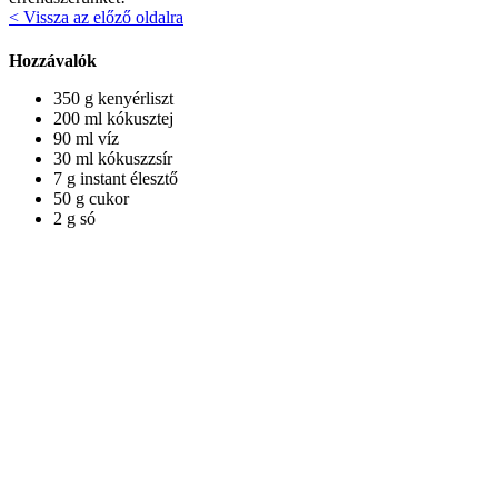
< Vissza az előző oldalra
Hozzávalók
350 g kenyérliszt
200 ml kókusztej
90 ml víz
30 ml kókuszzsír
7 g instant élesztő
50 g cukor
2 g só