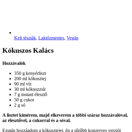
Kelt tészták
,
Laktózmentes
,
Vegán
Kókuszos Kalács
Hozzávalók
350 g kenyérliszt
200 ml kókusztej
90 ml víz
30 ml kókuszzsír
7 g instant élesztő
50 g cukor
2 g só
A lisztet kimérem, majd elkeverem a többi száraz hozzávalóval,
az élesztővel, a cukorral és a sóval.
Ezután hozzáadom a kókusztejet, én a sűrűbb konzerves verziót