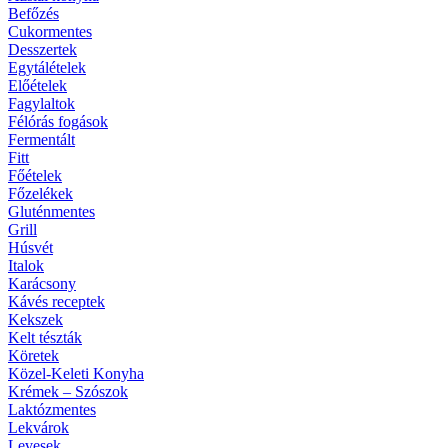
Befőzés
Cukormentes
Desszertek
Egytálételek
Előételek
Fagylaltok
Félórás fogások
Fermentált
Fitt
Főételek
Főzelékek
Gluténmentes
Grill
Húsvét
Italok
Karácsony
Kávés receptek
Kekszek
Kelt tészták
Köretek
Közel-Keleti Konyha
Krémek – Szószok
Laktózmentes
Lekvárok
Levesek