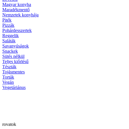
Magyar konyha
Maradékmentő
Nemzetek konyhája
Piték
Pizzák
Pohárdesszertek
Reggelik
Saláták
Savanyúságok
Snackek
Sütés nélkül
Teljes kiőrlésű
Tészták
Tojásmentes
Torták
Vegán
Vegetáriánus
rovatok