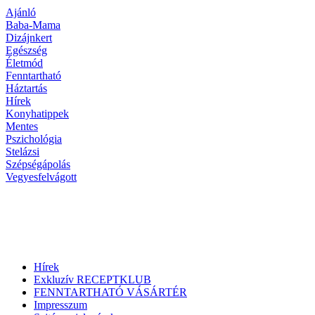
Ajánló
Baba-Mama
Dizájnkert
Egészség
Életmód
Fenntartható
Háztartás
Hírek
Konyhatippek
Mentes
Pszichológia
Stelázsi
Szépségápolás
Vegyesfelvágott
Hírek
Exkluzív RECEPTKLUB
FENNTARTHATÓ VÁSÁRTÉR
Impresszum