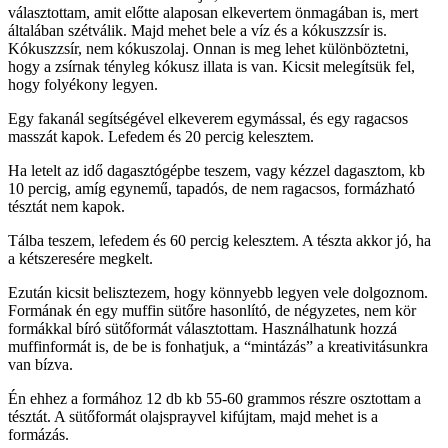
választottam, amit előtte alaposan elkevertem önmagában is, mert
általában szétválik. Majd mehet bele a víz és a kókuszzsír is.
Kókuszzsír, nem kókuszolaj. Onnan is meg lehet különböztetni,
hogy a zsírnak tényleg kókusz illata is van. Kicsit melegítsük fel,
hogy folyékony legyen.
Egy fakanál segítségével elkeverem egymással, és egy ragacsos
masszát kapok. Lefedem és 20 percig kelesztem.
Ha letelt az idő dagasztógépbe teszem, vagy kézzel dagasztom, kb
10 percig, amíg egynemű, tapadós, de nem ragacsos, formázható
tésztát nem kapok.
Tálba teszem, lefedem és 60 percig kelesztem. A tészta akkor jó, ha
a kétszeresére megkelt.
Ezután kicsit belisztezem, hogy könnyebb legyen vele dolgoznom.
Formának én egy muffin sütőre hasonlító, de négyzetes, nem kör
formákkal bíró sütőformát választottam. Használhatunk hozzá
muffinformát is, de be is fonhatjuk, a “mintázás” a kreativitásunkra
van bízva.
Én ehhez a formához 12 db kb 55-60 grammos részre osztottam a
tésztát. A sütőformát olajsprayvel kifújtam, majd mehet is a
formázás.