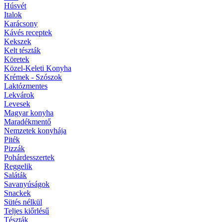
Húsvét
Italok
Karácsony
Kávés receptek
Kekszek
Kelt tészták
Köretek
Közel-Keleti Konyha
Krémek - Szószok
Laktózmentes
Lekvárok
Levesek
Magyar konyha
Maradékmentő
Nemzetek konyhája
Piték
Pizzák
Pohárdesszertek
Reggelik
Saláták
Savanyúságok
Snackek
Sütés nélkül
Teljes kiőrlésű
Tészták